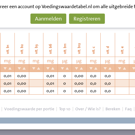
treer een account op Voedingswaardetabel.nl om alle uitgebreide 
Aanmelden
Registreren
vit. b12
vit. b11
vit. b6
vit. b2
vit. b3
vit. b1
vit. d
vit. e
v
vit. c
mg
mg
mg
mg
µg
µg
mg
µg
mg
0,01
0,00
0,01
0
0,00
0,0
0,0
0,01
0,00
0,01
0
0,00
0,0
0,0
0,01
0,00
0,01
0
0,00
0,0
0,0
|
Voedingswaarde per portie
|
Top 10
|
Over / Wie is?
|
Bereken
|
Faq