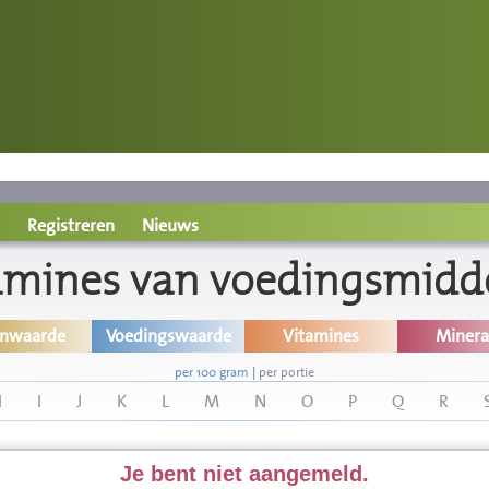
Registreren
Nieuws
amines van voedingsmidd
inwaarde
Voedingswaarde
Vitamines
Minera
per 100 gram
|
per portie
H
I
J
K
L
M
N
O
P
Q
R
Je bent niet aangemeld.