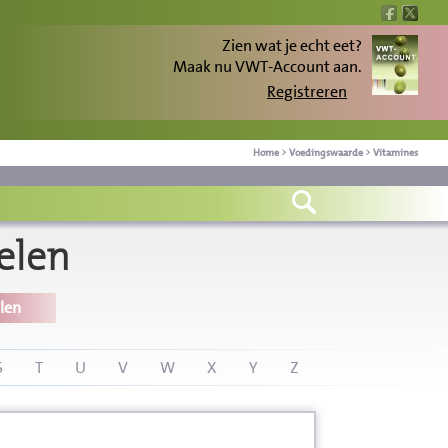
Zien wat je echt eet?
Maak nu VWT-Account aan.
Registreren
Home
>
Voedingswaarde
>
Vitamines
elen
len
S
T
U
V
W
X
Y
Z