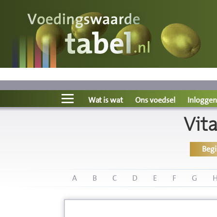
Voedingswaarde
Wat is wat?
Ons voedsel
Wat is wat
Ons voedsel
Inloggen
Vit
Bereken
Beg
Nieuws
Boeken
A
B
C
D
E
F
G
Registreren