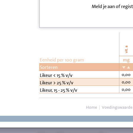
Meld je aan of regis
Inloggen
Contact
Informatie
vit. a
Disclaimer
Eenheid per 100 gram
mg
Sorteren
0,00
Likeur < 15 % v/v
0,00
Likeur > 25 % v/v
0,00
Likeur, 15 - 25 % v/v
Home
|
Voedingswaarde