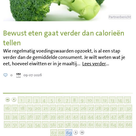
Partnerbericht
Bewust eten gaat verder dan calorieën
tellen
Wie regelmatig voedingswaarden opzoekt, is al een stap
verder dan de gemiddelde consument. Je wilt weten wat je
eet, hoeveel eiwitten er in je maaltij...
Lees verder
…
0
09-07-2026
1
2
3
4
5
6
7
8
9
10
11
12
13
14
15
16
17
18
19
20
21
22
23
24
25
26
27
28
29
30
31
32
33
34
35
36
37
38
39
40
41
42
43
44
45
46
47
48
49
50
51
52
53
54
55
56
57
58
59
60
61
62
63
64
65
66
67
68
69