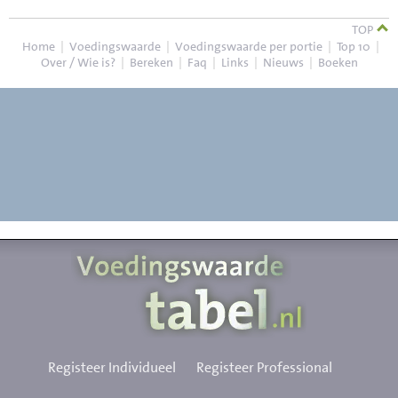
TOP
Home
|
Voedingswaarde
|
Voedingswaarde per portie
|
Top 10
|
Over / Wie is?
|
Bereken
|
Faq
|
Links
|
Nieuws
|
Boeken
Registeer Individueel
Registeer Professional