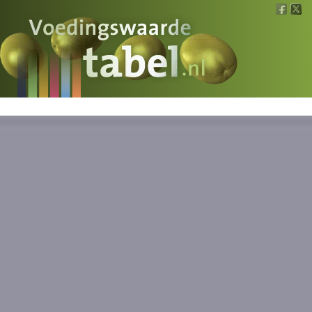
Voedingswaarde
Wat is wat?
Ons voedsel
Bereken
Nieuws
Boeken
Registreren
Inloggen