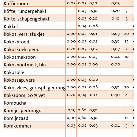
0,02
0,03
0,10
0,03
0
Koffieroom
0,05
0,30
0,20
5
2
Köfte, rundergehakt
0,03
0,20
0,10
3
2
Köfte, schapengehakt
0,04
0,08
0
Kokkel
0,00
0,02
0,01
0,03
20
0
Kokos, vers, stukjes
0,00
0,03
0,02
0,30
15
0
Kokosbrood
0,20
0,05
0,03
0,07
2
0
Kokoskoek, gem.
0,00
0,02
0,05
0,04
10
Kokosmakroon
0,00
0,02
0,00
0,00
Kokosnootmelk, blik
Kokosolie
0,00
0,03
0,06
0
Kokossap, vers
0,00
0,03
0,08
0,30
20
0
Kokosvlees, geraspt, gedroogd
0,20
0,04
0,17
0,40
4
0
Koksroom, 20 % vet
Kombucha
0,15
0,60
0,30
0
Komijn, gedroogd
0,00
0,60
0,30
0
0
Komijnzaad
0,03
0,02
0,03
0,04
5
0
Komkommer