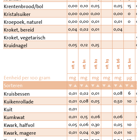
0,00
0,10
0,05
0,05
15
0
Krentenbrood/bol
0,00
0,00
0,00
0,00
0
0
Kristalsuiker
0,00
0,00
0,01
0,01
0
0
Kroepoek, naturel
0,04
0,02
0,01
0,04
Kroket, bereid
0
Kroket, vegetarisch
0,05
0,12
0,25
0
Kruidnagel
vi
vit. b11
vit. b6
vit. b2
vit. b3
vit. b1
vit. a
Eenheid per 100 gram
mg
mg
mg
mg
mg
µg
Sorteren
0,01
0,02
0,01
0,08
6
0
Kruisbessen
0,01
0,08
0,05
0,50
10
0
Kuikenrollade
0,01
Kuit
0,01
0,15
0,06
0,06
0
Kumkwat
0,05
0,06
0,30
0,05
10
0
Kwark, halfvol
0,01
0,04
0,30
0,01
10
0
Kwark, magere