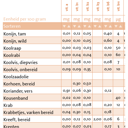
vi
vit. b11
vit. b6
vit. b2
vit. b3
vit. b1
vit. a
Eenheid per 100 gram
mg
mg
mg
mg
mg
µg
Sorteren
0,01
0,12
0,05
0,40
4
10
Konijn, tam
0,00
0,10
0,05
0,60
4
10
Konijn, wild
0,00
0,03
0,03
0,10
50
0
Koolraap
0,00
0,04
0,04
0,10
60
0
Koolrabi
0,01
0,08
0,10
0,08
7
3
Koolvis, diepvries
0,09
0,09
0,35
0,10
10
3
Koolvis, onbereid
Koolzaadolie
0,30
0,50
Korhoen, bereid
0,91
0,06
0,30
0,12
0
Koriander, vers
0,02
0,10
0,10
40
0
Kousenband
0,00
0,08
0,08
0,20
12
0
Krab
0,04
0,30
0,15
0,18
1
Krabbetjes, varken bereid
0,00
0,12
0,10
2,00
0,06
6
2
Kreeft, bereid
0,00
0,07
0,03
0,17
3
0
Krenten