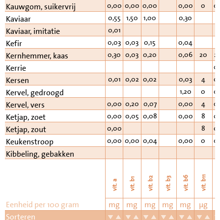
0,00
0,00
0,00
0,00
0
0
Kauwgom, suikervrij
0,55
1,50
1,00
0,30
Kaviaar
0,01
Kaviaar, imitatie
0,03
0,03
0,15
0,04
Kefir
0,30
0,03
0,20
0,06
20
2
Kernhemmer, kaas
0
Kerrie
0,01
0,02
0,02
0,03
4
0
Kersen
1,20
0
0
Kervel, gedroogd
0,00
0,20
0,07
0,00
4
0
Kervel, vers
0,00
0,05
0,08
0,00
8
0
Ketjap, zoet
0,00
8
0
Ketjap, zout
0,00
0,00
0,04
0,00
0
0
Keukenstroop
Kibbeling, gebakken
vi
vit. b11
vit. b6
vit. b2
vit. b3
vit. b1
vit. a
Eenheid per 100 gram
mg
mg
mg
mg
mg
µg
Sorteren