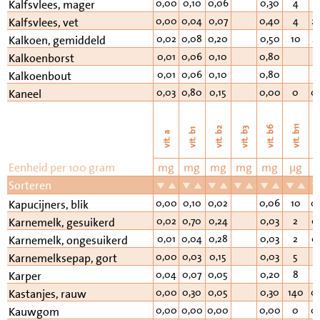
0,00
0,10
0,06
0,30
4
2
Kalfsvlees, mager
0,00
0,04
0,07
0,40
4
2
Kalfsvlees, vet
0,02
0,08
0,20
0,50
10
2
Kalkoen, gemiddeld
0,01
0,06
0,10
0,80
1
Kalkoenborst
0,01
0,06
0,10
0,80
1
Kalkoenbout
0,03
0,80
0,15
0,00
0
0
Kaneel
vi
vit. b11
vit. b6
vit. b2
vit. b3
vit. b1
vit. a
Eenheid per 100 gram
mg
mg
mg
mg
mg
µg
Sorteren
0,00
0,10
0,02
0,06
10
0
Kapucijners, blik
0,02
0,70
0,24
0,03
2
0
Karnemelk, gesuikerd
0,01
0,04
0,28
0,03
2
0
Karnemelk, ongesuikerd
0,00
0,03
0,15
0,03
5
0
Karnemelksepap, gort
0,04
0,07
0,05
0,20
8
1
Karper
0,00
0,30
0,05
0,30
140
0
Kastanjes, rauw
0,00
0,00
0,00
0,00
0
0
Kauwgom