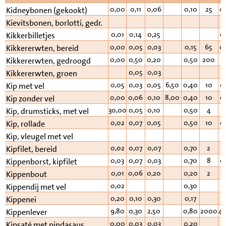
0,00
0,11
0,06
0,10
25
0
Kidneybonen (gekookt)
Kievitsbonen, borlotti, gedr.
0,01
0,14
0,25
0
Kikkerbilletjes
0,00
0,05
0,03
0,15
65
0
Kikkererwten, bereid
0,00
0,50
0,20
0,50
200
Kikkererwten, gedroogd
0,05
0,03
Kikkererwten, groen
0,05
0,03
0,05
6,50
0,40
10
0
Kip met vel
0,00
0,06
0,10
8,00
0,40
10
0
Kip zonder vel
30,00
0,05
0,10
0,50
4
5
Kip, drumsticks, met vel
0,02
0,07
0,05
0,50
10
0
Kip, rollade
Kip, vleugel met vel
0,02
0,07
0,07
0,70
2
0
Kipfilet, bereid
0,03
0,07
0,03
0,70
8
0
Kippenborst, kipfilet
0,01
0,06
0,20
0,20
2
0
Kippenbout
0,02
0,30
0
Kippendij met vel
0,20
0,10
0,30
0,17
Kippenei
9,80
0,30
2,50
0,80
2000
40
Kippenlever
0,00
0,03
0,03
0,20
Kipsaté met pindasaus