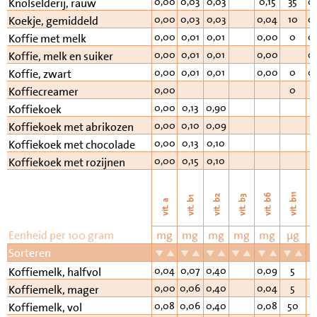
0,00
0,03
0,03
0,15
35
0
Knolselderij, rauw
0,00
0,03
0,03
0,04
10
0
Koekje, gemiddeld
0,00
0,01
0,01
0,00
0
0
Koffie met melk
0,00
0,01
0,01
0,00
0
Koffie, melk en suiker
0,00
0,01
0,01
0,00
0
0
Koffie, zwart
0,00
0
Koffiecreamer
0,00
0,13
0,90
Koffiekoek
0,00
0,10
0,09
Koffiekoek met abrikozen
0,00
0,13
0,10
Koffiekoek met chocolade
0,00
0,15
0,10
Koffiekoek met rozijnen
vi
vit. b11
vit. b6
vit. b2
vit. b3
vit. b1
vit. a
Eenheid per 100 gram
mg
mg
mg
mg
mg
µg
Sorteren
0,04
0,07
0,40
0,09
5
0
Koffiemelk, halfvol
0,00
0,06
0,40
0,04
5
0
Koffiemelk, mager
0,08
0,06
0,40
0,08
50
0
Koffiemelk, vol