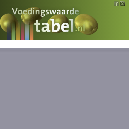
Voedingswaarde
Wat is wat?
Ons voedsel
Bereken
Nieuws
Boeken
Registreren
Inloggen