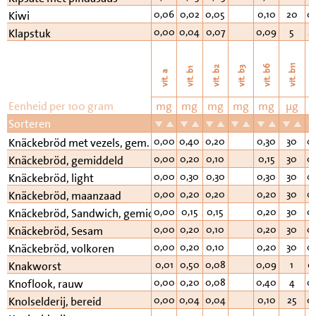
0,06
0,02
0,05
0,10
20
0
Kiwi
0,00
0,04
0,07
0,09
5
2
Klapstuk
vi
vit. b11
vit. b6
vit. b2
vit. b3
vit. b1
vit. a
Eenheid per 100 gram
mg
mg
mg
mg
mg
µg
Sorteren
0,00
0,40
0,20
0,30
30
0
Knäckebröd met vezels, gem.
0,00
0,20
0,10
0,15
30
0
Knäckebröd, gemiddeld
0,00
0,30
0,30
0,30
30
0
Knäckebröd, light
0,00
0,20
0,20
0,20
30
0
Knäckebröd, maanzaad
0,00
0,15
0,15
0,20
30
0
Knäckebröd, Sandwich, gemiddeld
0,00
0,20
0,10
0,20
30
0
Knäckebröd, Sesam
0,00
0,20
0,10
0,20
30
0
Knäckebröd, volkoren
0,01
0,50
0,08
0,09
1
0
Knakworst
0,00
0,20
0,08
0,40
4
0
Knoflook, rauw
0,00
0,04
0,04
0,10
25
0
Knolselderij, bereid