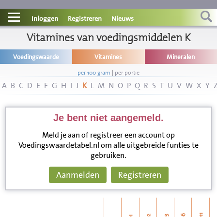
Contact
Inloggen
Registreren
Nieuws
Informatie
Vitamines van voedingsmiddelen K
Voedingswaarde
Vitamines
Mineralen
Disclaimer
per 100 gram
|
per portie
A
B
C
D
E
F
G
H
I
J
K
L
M
N
O
P
Q
R
S
T
U
V
W
X
Y
Je bent niet aangemeld.
Meld je aan of registreer een account op
Voedingswaardetabel.nl om alle uitgebreide funties te
gebruiken.
Aanmelden
Registreren