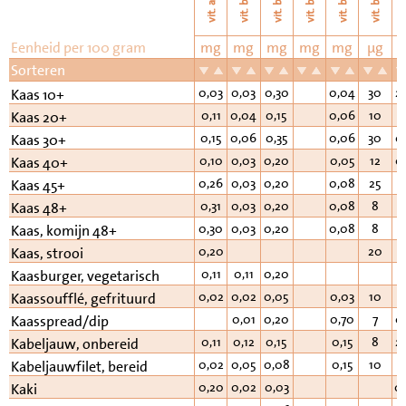
vi
vit. b11
vit. b6
vit. b2
vit. b3
vit. b1
vit. a
Eenheid per 100 gram
mg
mg
mg
mg
mg
µg
Sorteren
0,03
0,03
0,30
0,04
30
2
Kaas 10+
0,11
0,04
0,15
0,06
10
0
Kaas 20+
0,15
0,06
0,35
0,06
30
0
Kaas 30+
0,10
0,03
0,20
0,05
12
0
Kaas 40+
0,26
0,03
0,20
0,08
25
1
Kaas 45+
0,31
0,03
0,20
0,08
8
1
Kaas 48+
0,30
0,03
0,20
0,08
8
1
Kaas, komijn 48+
0,20
20
1
Kaas, strooi
0,11
0,11
0,20
0
Kaasburger, vegetarisch
0,02
0,02
0,05
0,03
10
0
Kaassoufflé, gefrituurd
0,01
0,20
0,70
7
0
Kaasspread/dip
0,11
0,12
0,15
0,15
8
2
Kabeljauw, onbereid
0,02
0,05
0,08
0,15
10
1
Kabeljauwfilet, bereid
0,20
0,02
0,03
0
Kaki