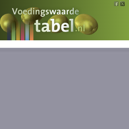
Voedingswaarde
Wat is wat?
Ons voedsel
Bereken
Nieuws
Boeken
Registreren
Inloggen