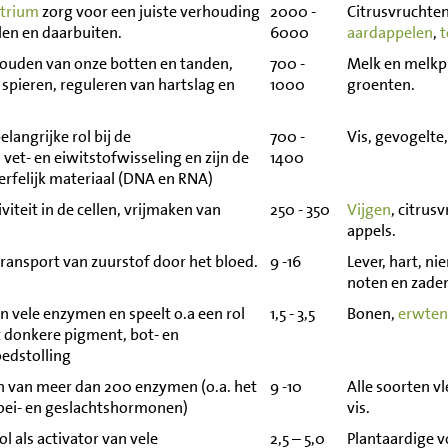
trium
zorg voor een juiste verhouding
2000 -
Citrusvruchten
llen en daarbuiten.
6000
aardappelen
,
uden van onze botten en tanden,
700 -
Melk en melkp
spieren, reguleren van hartslag en
1000
groenten.
langrijke rol bij de
700 -
Vis, gevogelte,
 vet- en eiwitstofwisseling en zijn de
1400
rfelijk materiaal (DNA en RNA)
iteit in de cellen, vrijmaken van
250 - 350
Vijgen
, citrus
appels.
 transport van zuurstof door het bloed.
9 -16
Lever, hart, ni
noten en zade
 vele enzymen en speelt o.a een rol
1,5 - 3,5
Bonen,
erwten
t donkere pigment, bot- en
oedstolling
n van meer dan 200 enzymen (o.a. het
9 -10
Alle soorten v
oei- en geslachtshormonen)
vis.
l als activator van vele
2,5 – 5,0
Plantaardige v