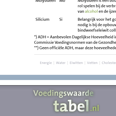
Molybdeen
Mo
Molybdeen is een bo
rol spelen bij de ver
van
alcohol
en de ijze
Silicium
Si
Belangrijk voor het 
nodig is bij de opbou
bindweefseleiwit col
*) ADH = Aanbevolen Dagelijkse Hoeveelheid i
Commissie Voedingsnormen van de Gezondhe
**) Geen officiële ADH, maar deze hoeveelhed
Energie
|
Water
|
Eiwitten
|
Vetten
|
Choleste