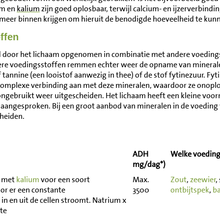
um en
kalium
zijn goed oplosbaar, terwijl calcium- en ijzerverbind
eer binnen krijgen om hieruit de benodigde hoeveelheid te kunn
ffen
door het lichaam opgenomen in combinatie met andere voedingss
re voedingsstoffen remmen echter weer de opname van mineralen.
annine (een looistof aanwezig in thee) of de stof fytinezuur. Fyti
n complexe verbinding aan met deze mineralen, waardoor ze onopl
bruikt weer uitgescheiden. Het lichaam heeft een kleine voorra
ze aangesproken. Bij een groot aanbod van mineralen in de voedin
cheiden.
ADH
Welke voedin
mg/dag*)
n met
kalium
voor een soort
Max.
Zout
,
zeewier
,
r er een constante
3500
ontbijtspek
,
b
 in en uit de cellen stroomt. Natrium x
lte