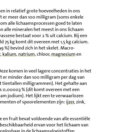
en in relatief grote hoeveelheden in ons
ft er meer dan 100 milligram (soms enkele
om alle lichaamsprocessen goed te laten
n alle mineralen het meest in ons lichaam
assene bestaat voor 2 % uit calcium. Bij een
 75 kg komt dit overeen met 1,5 kg calcium.
99 %) bevind zich in het skelet. Macro-
r
,
kalium
,
natrium
, chloor,
magnesium
en
Deze komen in veel lagere concentraties in het
ft er minder dan 100 milligram per dag van
t tientallen milligrammen). Het gehalte aan
hts 0,00003 % (dit komt overeen met een
am jodium). Het lijkt een te verwaarlozen
lementen of spoorelementen zijn:
ijzer
, zink,
 en fruit bevat voldoende van alle essentiële
 beschikbaarheid ervan voor het lichaam van
oplosbaar in de lichaamsvloeistoffen.