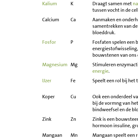
Kalium
K
Draagt samen met
na
tussen vocht in de ce
Calcium
Ca
Aanmaken en onderho
samentrekken van de 
bloeddruk.
Fosfor
P
Fosfaten spelen een be
energiestofwisseling,
bouwstenen van ons e
Magnesium
Mg
Stimuleren enzymactiv
energie
.
IJzer
Fe
Speelt een rol bij het
Koper
Cu
Ook een onderdeel van
bij de vormng van he
bindweefsel en de bl
Zink
Zn
Zink is een bouwstee
hormoon insuline, gr
Mangaan
Mn
Mangaan speelt een ro