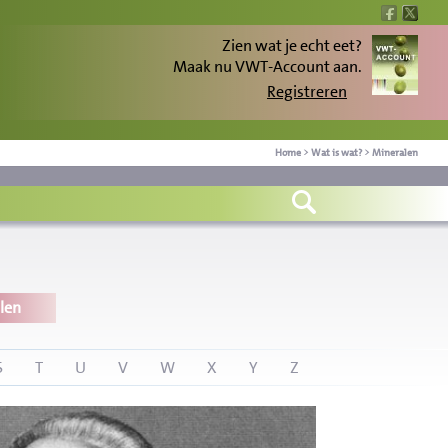
Zien wat je echt eet?
Maak nu VWT-Account aan.
Registreren
Home
>
Wat is wat?
>
Mineralen
len
S
T
U
V
W
X
Y
Z