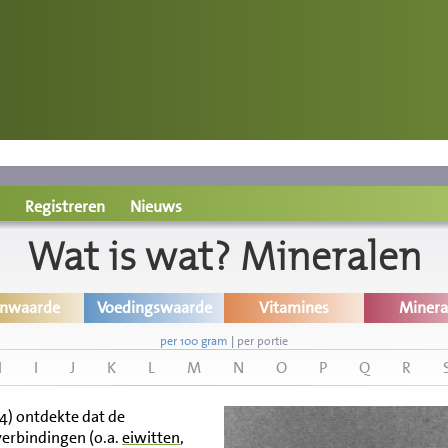
Registreren
Nieuws
Wat is wat? Mineralen
inwaarde
Voedingswaarde
Vitamines
Minera
per 100 gram
|
per portie
H
I
J
K
L
M
N
O
P
Q
R
94) ontdekte dat de
erbindingen (o.a.
eiwitten
,