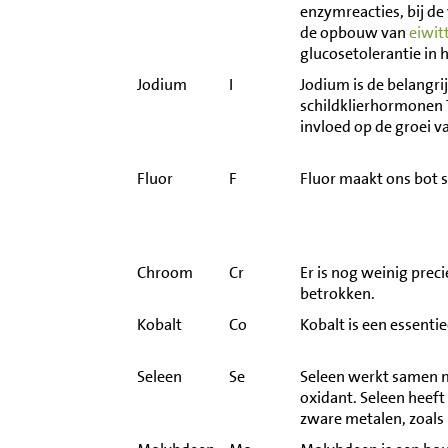
enzymreacties, bij d
de opbouw van
eiwit
glucosetolerantie in 
Jodium
I
Jodium is de belangr
schildklierhormonen T
invloed op de groei v
Fluor
F
Fluor maakt ons bot s
Chroom
Cr
Er is nog weinig prec
betrokken.
Kobalt
Co
Kobalt is een essenti
Seleen
Se
Seleen werkt samen
oxidant. Seleen heeft
zware metalen, zoals