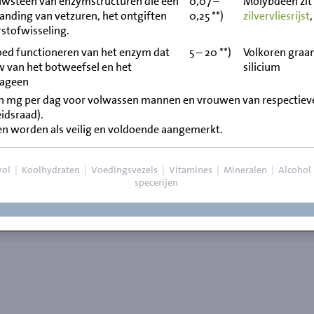
uwsteen van enzymstructuren die een
0,07 –
Molybdeen zit 
branding van vetzuren, het ontgiften
0,25 **)
zilvervliesrijst
rstofwisseling.
goed functioneren van het enzym dat
5 – 20 **)
Volkoren graan
w van het botweefsel en het
silicium
lageen
n mg per dag voor volwassen mannen en vrouwen van respectieveli
idsraad).
en worden als veilig en voldoende aangemerkt.
rol
|
Koolhydraten
|
Voedingsvezels
|
Vitamines
|
Mineralen
|
Alcohol
specerijen