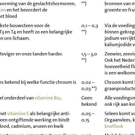
e vorming van de geslachtshormonen,
**)
bronnen van m
ten
en het bevordert de
groente en frui
het bloed
ijkste bouwsteen voor de
0,1 – 0,3
Via de voedin
3 en T4 en heeft zo een belangrijke
**)
binnen gekreg
an ons lichaam.
jodium verrijk
kaliumjodide v
teviger en onze tanden harder.
1,5 – 3,0
Zeewier, zeevi
**)
Ook het Neder
hoeveelheid fl
is een welkom
ies bekend bij welke functie chroom is
0,02 –
Chroom komt he
0,03 **)
graanproducten
eel onderdeel van
vitamine B12
.
Geen
Alle voedingsmi
bekend
ook rijk aan ko
 met
vitamine E
als belangrijke anti-
0,05 –
Seleen komt v
 een ontgiftende werking en bindt
0,15
Orgaanvlees, ki
 lood, cadmium, arseen en kwik
knoflook