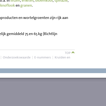
o.a. in
linzen
,
erwten
,
bloemkool
,
spinazie
,
,
knoflook
en
granen
.
producten en wortelgroenten zijn rijk aan
jk gemiddeld 75 en 65 kg (Richtlijn
TOP
|
Onderzoekswaarde
|
E-nummers
|
Kruiden en