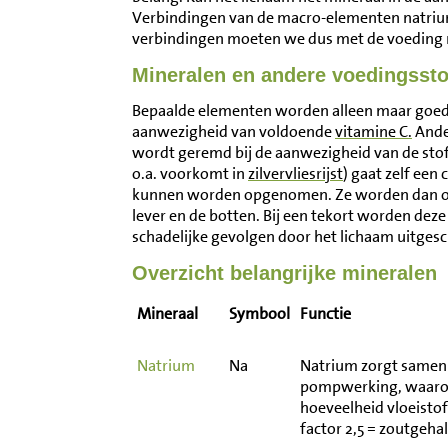
Verbindingen van de macro-elementen natri
verbindingen moeten we dus met de voeding m
Mineralen en andere voedingssto
Bepaalde elementen worden alleen maar goed 
aanwezigheid van voldoende
vitamine C.
Ande
wordt geremd bij de aanwezigheid van de stof t
o.a. voorkomt in
zilvervliesrijst
) gaat zelf ee
kunnen worden opgenomen. Ze worden dan onge
lever en de botten. Bij een tekort worden de
schadelijke gevolgen door het lichaam uitges
Overzicht belangrijke mineralen
Mineraal
Symbool
Functie
Natrium
Na
Natrium zorgt same
pompwerking, waaroo
hoeveelheid vloeistof
factor 2,5 = zoutgeha