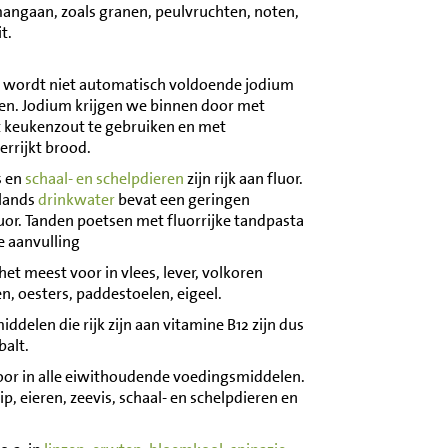
angaan, zoals granen, peulvruchten, noten,
t.
g wordt niet automatisch voldoende jodium
en. Jodium krijgen we binnen door met
t keukenzout te gebruiken en met
errijkt brood.
s en
schaal- en schelpdieren
zijn rijk aan fluor.
lands
drinkwater
bevat een geringen
uor. Tanden poetsen met fluorrijke tandpasta
e aanvulling
t meest voor in vlees, lever, volkoren
, oesters, paddestoelen, eigeel.
ddelen die rijk zijn aan vitamine B12 zijn dus
balt.
oor in alle eiwithoudende voedingsmiddelen.
p, eieren, zeevis, schaal- en schelpdieren en