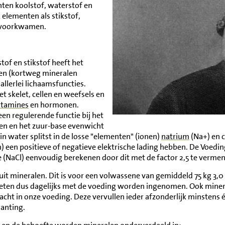
nten koolstof, waterstof en
 elementen als stikstof,
n voorkwamen.
tof en stikstof heeft het
en (kortweg mineralen
llerlei lichaamsfuncties.
 skelet, cellen en weefsels en
itamines
en hormonen.
en regulerende functie bij het
len en het zuur-base evenwicht
in water splitst in de losse "elementen" (ionen)
natrium
(Na+) en c
) een positieve of negatieve elektrische lading hebben. De Voedi
e (NaCl) eenvoudig berekenen door dit met de factor 2,5 te verme
uit mineralen. Dit is voor een volwassene van gemiddeld 75 kg 3,0 
ten dus dagelijks met de voeding worden ingenomen. Ook mineral
t in onze voeding. Deze vervullen ieder afzonderlijk minstens éé
lanting.