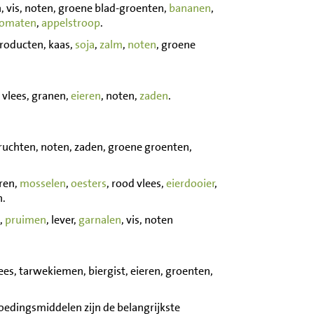
, vis, noten, groene blad-groenten,
bananen
,
tomaten
,
appelstroop
.
roducten, kaas,
soja
,
zalm
,
noten
, groene
 vlees, granen,
eieren
, noten,
zaden
.
vruchten, noten, zaden, groene groenten,
eren,
mosselen
,
oesters
, rood vlees,
eierdooier
,
n.
,
pruimen
, lever,
garnalen
, vis, noten
lees, tarwekiemen, biergist, eieren, groenten,
oedingsmiddelen zijn de belangrijkste