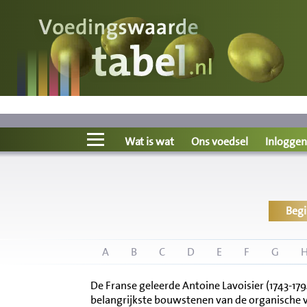
Voedingswaarde
Wat is wat?
Ons voedsel
Wat is wat
Ons voedsel
Inloggen
Bereken
Beg
Nieuws
Boeken
A
B
C
D
E
F
G
De Franse geleerde Antoine Lavoisier (1743-17
Registreren
belangrijkste bouwstenen van de organische v