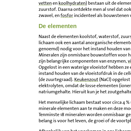
vetten
en
koolhydraten
) bestaan uit de eleme
Inloggen
zuurstof. Daarna ontdekte men al snel dat ook
zwavel, en
fosfor
incidenteel als bouwstene
Contact
De elementen
Naast de elementen koolstof, waterstof, zuurs
Informatie
lichaam ook een aantal anorganische element
genoemd) nodig voor het instand houden van a
Mineralen zijn onmisbare bouwstoffen voor het
Disclaimer
zijn belangrijke componenten van enzymen,
v
Opgelost in een waterige vloeistof hebben ze e
instand houden van de vloeistofdruk in de cel
(de zuurtegraad).
Keukenzout
(NaCl) opgelost 
elektrolyten, omdat de losse elementen (ionen
natriumgehalte. Hieruit kun je het zoutgehalt
Het menselijke lichaam bestaat voor circa 4 % 
minerale elementen aan te maken en deze moe
Tenminste 18 mineralen worden onmisbaar geach
belang is voor het leven, de groei of de voortp