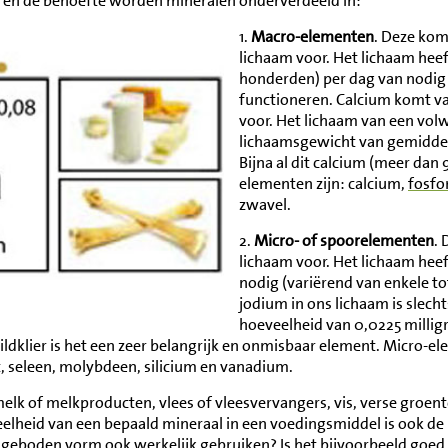
m en de behoefte worden mineralen onderverdeeld in:
1.
Macro-elementen
. Deze kom
lichaam voor. Het lichaam hee
honderden) per dag van nodig 
functioneren. Calcium komt va
voor. Het lichaam van een volw
lichaamsgewicht van gemiddeld
Bijna al dit calcium (meer dan 
elementen zijn: calcium,
fosfo
zwavel.
2.
Micro- of spoorelementen
. 
lichaam voor. Het lichaam hee
nodig (variërend van enkele to
jodium in ons lichaam is slec
hoeveelheid van 0,0225 milligr
ldklier is het een zeer belangrijk en onmisbaar element. Micro-e
, seleen, molybdeen, silicium en vanadium.
elk of melkproducten, vlees of vleesvervangers, vis, verse groente
lheid van een bepaald mineraal in een voedingsmiddel is ook de
ngeboden vorm ook werkelijk gebruiken? Is het bijvoorbeeld goed 