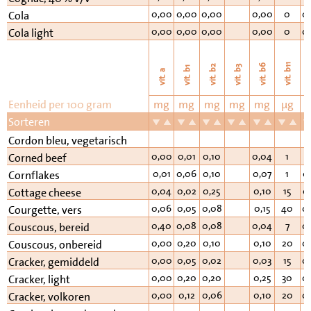
0,00
0,00
0,00
0,00
0
0
Cola
0,00
0,00
0,00
0,00
0
0
Cola light
vi
vit. b11
vit. b6
vit. b2
vit. b3
vit. b1
vit. a
Eenheid per 100 gram
mg
mg
mg
mg
mg
µg
Sorteren
0
Cordon bleu, vegetarisch
0,00
0,01
0,10
0,04
1
1
Corned beef
0,01
0,06
0,10
0,07
1
0
Cornflakes
0,04
0,02
0,25
0,10
15
0
Cottage cheese
0,06
0,05
0,08
0,15
40
0
Courgette, vers
0,40
0,08
0,08
0,04
7
0
Couscous, bereid
0,00
0,20
0,10
0,10
20
0
Couscous, onbereid
0,00
0,05
0,02
0,03
15
0
Cracker, gemiddeld
0,00
0,20
0,20
0,25
30
0
Cracker, light
0,00
0,12
0,06
0,10
20
0
Cracker, volkoren