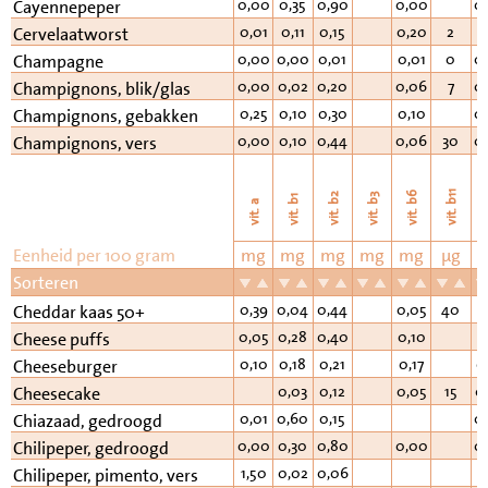
0,00
0,35
0,90
0,00
0
Cayennepeper
0,01
0,11
0,15
0,20
2
0
Cervelaatworst
0,00
0,00
0,01
0,01
0
0
Champagne
0,00
0,02
0,20
0,06
7
0
Champignons, blik/glas
0,25
0,10
0,30
0,10
0
Champignons, gebakken
0,00
0,10
0,44
0,06
30
0
Champignons, vers
vi
vit. b11
vit. b6
vit. b2
vit. b3
vit. b1
vit. a
Eenheid per 100 gram
mg
mg
mg
mg
mg
µg
Sorteren
0,39
0,04
0,44
0,05
40
1
Cheddar kaas 50+
0,05
0,28
0,40
0,10
Cheese puffs
0,10
0,18
0,21
0,17
0
Cheeseburger
0,03
0,12
0,05
15
0
Cheesecake
0,01
0,60
0,15
0
Chiazaad, gedroogd
0,00
0,30
0,80
0,00
0
Chilipeper, gedroogd
1,50
0,02
0,06
Chilipeper, pimento, vers