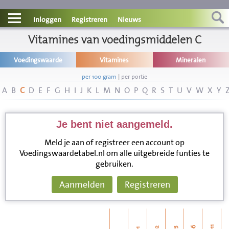
Contact
Inloggen
Registreren
Nieuws
Informatie
Vitamines van voedingsmiddelen C
Voedingswaarde
Vitamines
Mineralen
Disclaimer
per 100 gram
|
per portie
A
B
C
D
E
F
G
H
I
J
K
L
M
N
O
P
Q
R
S
T
U
V
W
X
Y
Je bent niet aangemeld.
Meld je aan of registreer een account op
Voedingswaardetabel.nl om alle uitgebreide funties te
gebruiken.
Aanmelden
Registreren