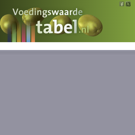
Voedingswaarde
Wat is wat?
Ons voedsel
Bereken
Nieuws
Boeken
Registreren
Inloggen