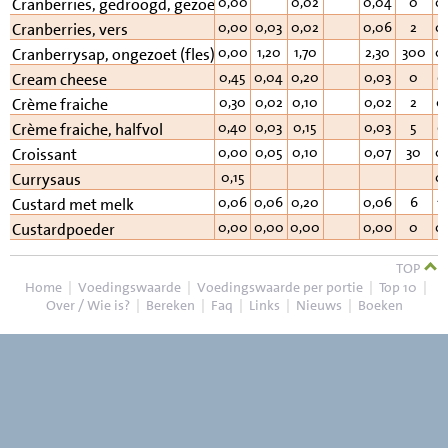
0,00
0,02
0,04
0
0
Cranberries, gedroogd, gezoet
0,00
0,03
0,02
0,06
2
0
Cranberries, vers
0,00
1,20
1,70
2,30
300
0
Cranberrysap, ongezoet (fles)
0,45
0,04
0,20
0,03
0
0
Cream cheese
0,30
0,02
0,10
0,02
2
0
Crème fraiche
0,40
0,03
0,15
0,03
5
0
Crème fraiche, halfvol
0,00
0,05
0,10
0,07
30
0
Croissant
0,15
0
Currysaus
0,06
0,06
0,20
0,06
6
1
Custard met melk
0,00
0,00
0,00
0,00
0
0
Custardpoeder
TOP
Home
|
Voedingswaarde
|
Voedingswaarde per portie
|
Top 10
|
Over / Wie is?
|
Bereken
|
Faq
|
Links
|
Nieuws
|
Boeken