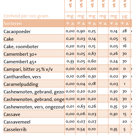
vi
vit. b11
vit. b6
vit. b2
vit. b3
vit. b1
vit. a
Eenheid per 100 gram
mg
mg
mg
mg
mg
µg
Sorteren
0,00
0,90
0,25
0,14
28
0
Cacaopoeder
0,20
0,03
0,14
0,05
15
0
Cake
0,20
0,03
0,15
0,05
16
0
Cake, roomboter
0,20
0,05
0,67
0,26
70
1
Camembert 30+
0,33
0,05
0,60
0,24
70
1
Camembert 45+
0,00
0,00
0,00
0,00
0
0
Campari, bitter 25 % v/v
0,10
0,06
0,30
0,02
30
0
Cantharellen, vers
0,00
0,04
0,18
0,03
1
0
Caramelpudding
0,00
0,20
0,20
0,30
70
0
Cashewnoten, gebrand, gezouten
0,00
0,20
0,20
0,25
70
0
Cashewnoten, gebrand, ongezouten
0,01
0,63
0,26
0,35
50
0
Cashewnoten, vers, ongezouten
0,00
0,06
0,03
0,30
15
0
Cassave
0,00
0,07
0,07
20
0
Cassavemeel
0,00
0,54
0,10
0,35
5
0
Casselerrib