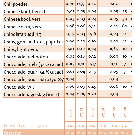
0,00
0,35
0,80
0,00
0
Chilipoeder
0,01
0,03
0,04
0,05
25
0
Chinese kool, bereid
0,05
0,03
0,04
0,05
50
0
Chinese kool, vers
0,08
0,06
0,12
0,22
60
0
Chinese okra, vers
0,15
0,03
0,16
0,03
0
0
Chipolatapudding
0,00
0,20
0,10
0,20
12
0
Chips, gem. naturel, paprika e.d.
0,01
0,10
0,04
0,65
10
0
Chips, light gem.
0,02
0,16
0,32
0,09
10
0
Chocolade met noten
0,05
0,11
0,37
0,11
7
0
Chocolade, melk (32 % cacao)
0,01
0,04
0,13
0,05
7
0
Chocolade, puur (54 % cacao)
0,04
0,04
0
Chocolade, puur extra (70-85% cacao)
0,06
0,09
0,45
0,06
10
0
Chocolade, wit
0,04
0,05
0,20
0,04
Chocoladehagelslag (melk)
vi
vit. b11
vit. b6
vit. b2
vit. b3
vit. b1
vit. a
Eenheid per 100 gram
mg
mg
mg
mg
mg
µg
Sorteren