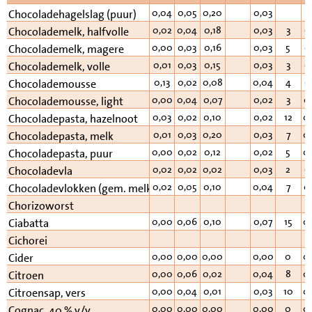
0,04
0,05
0,20
0,03
Chocoladehagelslag (puur)
0,02
0,04
0,18
0,03
3
0
Chocolademelk, halfvolle
0,00
0,03
0,16
0,03
5
0
Chocolademelk, magere
0,01
0,03
0,15
0,03
3
0
Chocolademelk, volle
0,13
0,02
0,08
0,04
4
0
Chocolademousse
0,00
0,04
0,07
0,02
3
0
Chocolademousse, light
0,03
0,02
0,10
0,02
12
0
Chocoladepasta, hazelnoot
0,01
0,03
0,20
0,03
7
0
Chocoladepasta, melk
0,00
0,02
0,12
0,02
5
0
Chocoladepasta, puur
0,02
0,02
0,02
0,03
2
0
Chocoladevla
0,02
0,05
0,10
0,04
7
0
Chocoladevlokken (gem. melk/puur)
Chorizoworst
0,00
0,06
0,10
0,07
15
0
Ciabatta
Cichorei
0,00
0,00
0,00
0,00
0
0
Cider
0,00
0,06
0,02
0,04
8
0
Citroen
0,00
0,04
0,01
0,03
10
0
Citroensap, vers
0,00
0,00
0,00
0,00
0
0
Cognac, 40 % v/v