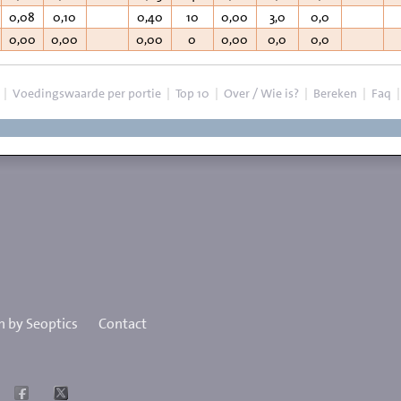
0,08
0,10
0,40
10
0,00
3,0
0,0
0,00
0,00
0,00
0
0,00
0,0
0,0
|
Voedingswaarde per portie
|
Top 10
|
Over / Wie is?
|
Bereken
|
Faq
 by Seoptics
Contact