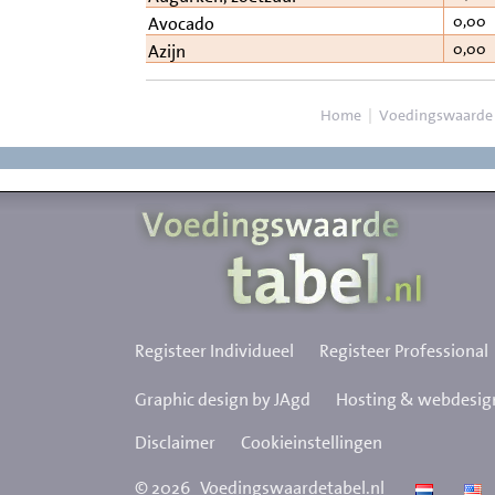
0,00
Avocado
0,00
Azijn
Home
|
Voedingswaarde
Registeer Individueel
Registeer Professional
Graphic design by JAgd
Hosting & webdesign
Disclaimer
Cookieinstellingen
©
2026
Voedingswaardetabel.nl