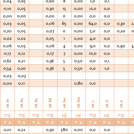
0,04
0,65
0,60
8
0,00
1,0
0,1
0,10
0,05
0,30
15
0,00
12,0
0,0
0,00
0,00
0,00
0
0,00
0,0
0,0
0,03
0,05
0,06
65
0,00
64,0
0,0
0,30
2
0,20
0,05
0,07
0
0,00
5,0
0,0
0,20
0
0,02
0,02
0,05
1
0,00
4,0
0,0
0,06
0,05
0,06
4
0,00
9,0
0,0
0,90
3
0,17
0,12
0,17
7
0,00
10,0
0,0
0,62
0,21
0,36
5
0,50
0,0
0,1
0,54
0,20
0,36
5
0,50
0,0
1,0
0,03
0,03
0,00
0,11
0,80
0,0
vit. b12
vit. b11
vit. b6
vit. b2
vit. b3
vit. b1
vit. d
vit. e
v
vit. c
mg
mg
mg
mg
µg
µg
mg
µg
mg
0,01
0,22
0,30
580
0,00
0,0
0,0