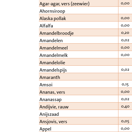
0,00
Agar-agar, vers (zeewier)
Ahornsiroop
0,00
Alaska pollak
0,00
Alfalfa
0,20
Amandelbroodje
0,02
Amandelen
0,00
Amandelmeel
0,00
Amandelmelk
Amandelolie
0,02
Amandelspijs
Amaranth
0,15
Amsoi
0,00
Ananas, vers
0,02
Ananassap
0,40
Andijvie, rauw
Anijszaad
0,05
Ansjovis, vers
0,00
Appel