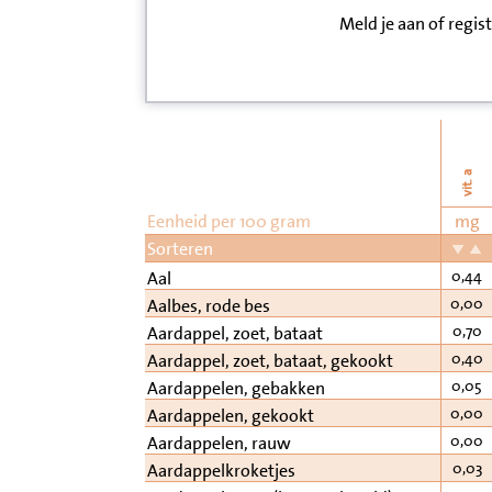
Meld je aan of regis
Inloggen
Contact
Informatie
vit. a
Disclaimer
Eenheid per 100 gram
mg
Sorteren
0,44
Aal
0,00
Aalbes, rode bes
0,70
Aardappel, zoet, bataat
0,40
Aardappel, zoet, bataat, gekookt
0,05
Aardappelen, gebakken
0,00
Aardappelen, gekookt
0,00
Aardappelen, rauw
0,03
Aardappelkroketjes