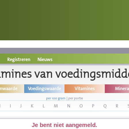
Registreren
Nieuws
amines van voedingsmidd
inwaarde
Voedingswaarde
Vitamines
Minera
per 100 gram
|
per portie
H
I
J
K
L
M
N
O
P
Q
R
Je bent niet aangemeld.