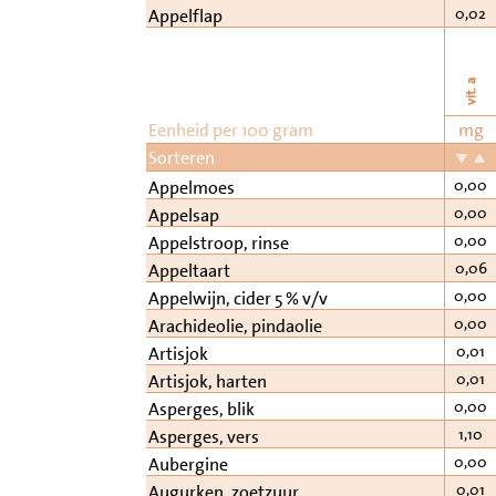
0,02
Appelflap
vit. a
Eenheid per 100 gram
mg
Sorteren
0,00
Appelmoes
0,00
Appelsap
0,00
Appelstroop, rinse
0,06
Appeltaart
0,00
Appelwijn, cider 5 % v/v
0,00
Arachideolie, pindaolie
0,01
Artisjok
0,01
Artisjok, harten
0,00
Asperges, blik
1,10
Asperges, vers
0,00
Aubergine
0,01
Augurken, zoetzuur