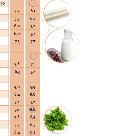
,30
5,3
6,1
5,3
6,2
6,0
7,2
6,0
3,7
7,3
7,7
5,8
7,1
6,3
3,7
4,0
5,9
8,4
8,8
7,2
7,2
7,0
8,8
5,8
6,4
5,5
6,5
8,4
9,2