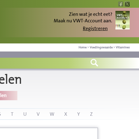
Zien wat je echt eet?
Maak nu VWT-Account aan.
Registreren
Home
>
Voedingswaarde
>
Vitamines
elen
len
S
T
U
V
W
X
Y
Z