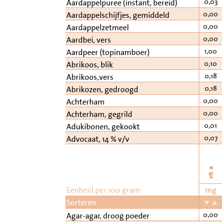
0,03
Aardappelpuree (instant, bereid)
0,00
Aardappelschijfjes, gemiddeld
0,00
Aardappelzetmeel
0,00
Aardbei, vers
1,00
Aardpeer (topinamboer)
0,10
Abrikoos, blik
0,18
Abrikoos,vers
0,18
Abrikozen, gedroogd
0,00
Achterham
0,00
Achterham, gegrild
0,01
Adukibonen, gekookt
0,07
Advocaat, 14 % v/v
vit. a
Eenheid per 100 gram
mg
Sorteren
0,00
Agar-agar, droog poeder