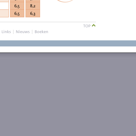
6,5
8,2
6,5
6,3
TOP
|
Links
|
Nieuws
|
Boeken