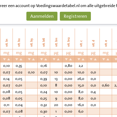
treer een account op Voedingswaardetabel.nl om alle uitgebreide 
Aanmelden
Registreren
vit. b12
vit. b11
vit. b6
vit. b2
vit. b3
vit. b1
vit. d
vit. e
v
vit. c
mg
mg
mg
mg
µg
µg
mg
µg
mg
0,10
0,35
0,16
0,80
2,2
0,07
0,02
0,10
0,07
10
0,00
10,0
0,0
0,14
0,05
0,39
13
0,00
26,0
0,0
0,07
0,01
0,10
8
0,00
15,0
0,0
0,60
2
0,08
0,05
0,24
10
0,00
8,0
0,4
0,08
0,05
0,25
9
0,00
8,0
0,0
0,11
0,04
0,32
20
0,00
16,0
0,0
0,07
0,08
0,30
1
0,00
6,0