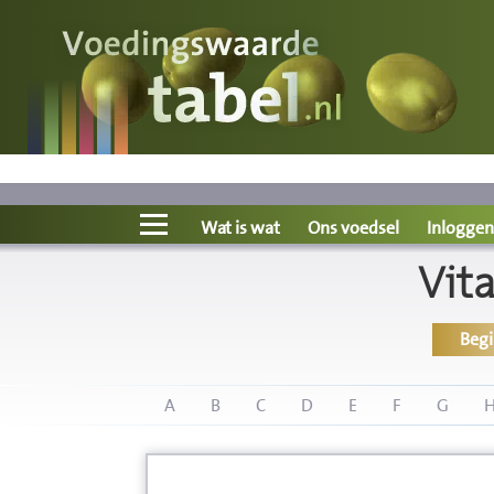
Voedingswaarde
Wat is wat?
Ons voedsel
Wat is wat
Ons voedsel
Inloggen
Vit
Bereken
Beg
Nieuws
Boeken
A
B
C
D
E
F
G
Registreren