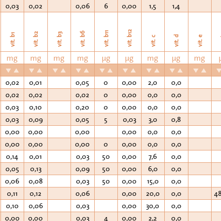
0,03
0,02
0,06
6
0,00
1,5
1,4
vit. b12
vit. b11
vit. b6
vit. b2
vit. b3
vit. b1
vit. d
vit. e
v
vit. c
mg
mg
mg
mg
µg
µg
mg
µg
mg
0,02
0,01
0,05
0
0,00
2,0
0,0
0,02
0,02
0,02
0
0,00
0,0
0,0
0,03
0,10
0,20
0
0,00
0,0
0,0
0,03
0,09
0,05
5
0,03
3,0
0,8
0,00
0,00
0,00
0,00
0,0
0,0
0,00
0,00
0,00
0
0,00
0,0
0,0
0,14
0,01
0,03
50
0,00
7,6
0,0
0,05
0,13
0,09
50
0,00
6,0
0,0
0,06
0,08
0,03
50
0,00
15,0
0,0
0,11
0,12
0,06
0,00
20,0
0,0
4
0,10
0,06
0,03
0,00
30,0
0,0
0,00
0,00
0,03
4
0,00
2,2
0,0