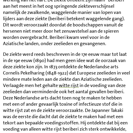
aan het meest in het oog springende ziekteverschijnsel
namelijk de zwalkende, waggelende manier van lopen van
lijders aan deze ziekte (beriberi betekent waggelende gang).
Dit wordt veroorzaakt doordat de boodschappen vanuit de
hersenen niet meer door het zenuwstelsel aan de spieren
worden overgebracht. Beriberi kwam veel voor in de
Aziatische landen, onder zeelieden en gevangenen.
De ziekte werd reeds beschreven in de 17e eeuw maar tot laat
in de 19e eeuw (1890) had men geen idee wat de oorzaak van
deze ziekte kon zijn. In 1873 ontdekte de Nederlandse arts
Cornelis Pekelharing (1848-1922) dat Europese zeelieden in veel
mindere mate leden aan de ziekte dan Aziatische zeelieden.
Verlaagde men het gehalte
witte rijst
in de voeding van deze
zeelieden dan verminderde ook het aantal gevallen beriberi.
Deze Nederlandse arts dacht toen nog te maken te hebben
met een of ander gevaarlijk toxine of infectieuze stof die in
witte rijst zat en de ziekte veroorzaakte. De Japanner Takaki
was de eerste die dacht dat de ziekte te maken had met een
tekort aan bepaalde voedingsstoffen. Hij ontdekte dat bij een
voeding van alleen witte rijst beriberi zich sterk ontwikkelde,