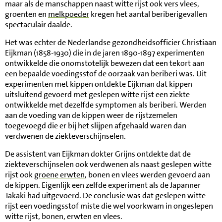
maar als de manschappen naast witte rijst ook vers vlees,
groenten en
melkpoeder
kregen het aantal beriberigevallen
spectaculair daalde.
Het was echter de Nederlandse gezondheidsofficier Christiaan
Eijkman (1858-1930) die in de jaren 1890-1897 experimenten
ontwikkelde die onomstotelijk bewezen dat een tekort aan
een bepaalde voedingsstof de oorzaak van beriberi was. Uit
experimenten met kippen ontdekte Eijkman dat kippen
uitsluitend gevoerd met geslepen witte rijst een ziekte
ontwikkelde met dezelfde symptomen als beriberi. Werden
aan de voeding van de kippen weer de rijstzemelen
toegevoegd die er bij het slijpen afgehaald waren dan
verdwenen de ziekteverschijnselen.
De assistent van Eijkman dokter Grijns ontdekte dat de
ziekteverschijnselen ook verdwenen als naast geslepen witte
rijst ook
groene erwten
, bonen en vlees werden gevoerd aan
de kippen. Eigenlijk een zelfde experiment als de Japanner
Takaki had uitgevoerd. De conclusie was dat geslepen witte
rijst een voedingsstof miste die wel voorkwam in ongeslepen
witte rijst, bonen, erwten en vlees.