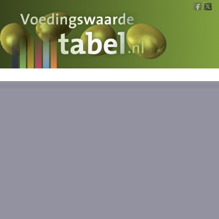
Voedingswaarde
Wat is wat?
Ons voedsel
Bereken
Nieuws
Boeken
Registreren
Inloggen