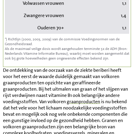
Volwassen vrouwen
1,1
Zwangere vrouwen
1,4
Ouderen 70+
1,1
*) Richtlijn (2000, 2003, 2009) van de commissie Voedingsnormen van de
Gezondheidsraad.
Als de maximaal veilige dosis wordt aangehouden tenminste 5x de ADH (Bron:
Nederlands Vitamine Informatie Bureau), waarbij moet worden aangemerkt dat
ook bij grote hoeveelheden geen ongewenste effecten bekend zijn.
De ontdekking van de oorzaak van de ziekte beriberi heeft
voor het eerst de waarde duidelijk gemaakt van volkoren
graanproducten ten opzichte van geraffineerde
graanproducten. Bij het uitmalen van graan of het slijpen van
rijst verdwijnen naast vitamine B1 ook belangrijke andere
voedingsstoffen. Van volkoren
graanproducten
is nu bekend
dat het vele voor het lichaam noodzakelijke voedingsstoffen
bevat en mogelijk ook nog vele onbekende componenten die
een gunstige invloed op de gezondheid hebben. Granen en
volkoren graanproducten zijn een belangrijke bron van
complexe
koolhydraten
,
voedingsvezels
,
mineralen
en