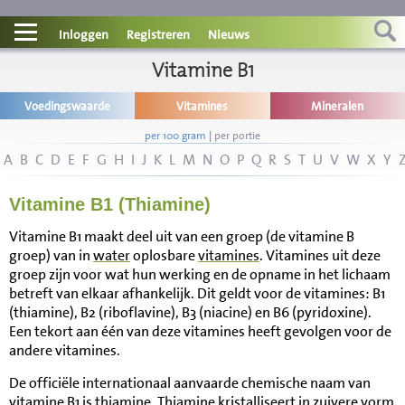
Contact
Inloggen
Registreren
Nieuws
Informatie
Vitamine B1
Voedingswaarde
Vitamines
Mineralen
Disclaimer
per 100 gram
|
per portie
A
B
C
D
E
F
G
H
I
J
K
L
M
N
O
P
Q
R
S
T
U
V
W
X
Y
Vitamine B1 (Thiamine)
Vitamine B1 maakt deel uit van een groep (de vitamine B
groep) van in
water
oplosbare
vitamines
. Vitamines uit deze
groep zijn voor wat hun werking en de opname in het lichaam
betreft van elkaar afhankelijk. Dit geldt voor de vitamines: B1
(thiamine), B2 (riboflavine), B3 (niacine) en B6 (pyridoxine).
Een tekort aan één van deze vitamines heeft gevolgen voor de
andere vitamines.
De officiële internationaal aanvaarde chemische naam van
vitamine B1 is thiamine. Thiamine kristalliseert in zuivere vorm