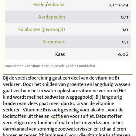
Heelei
/
eidooier
0,1 – 0,29
Aardappelen
0,11
Sojabonen (gedroogd)
1,0
Karnemelk
0,7
Kaas
0,06
Voorkomen van vitamine B1 in enkele voedingsmiddelen.
Bij de voedselbereiding gaat een deel van de vitamine B1
verloren. Door het snijden van groenten en langdurig wassen
gaat veel van het in water oplosbare vitamine verloren (Het
kind wordt met het badwater weggegooid). Bij langdurig
braden van vlees gaat meer dan 80 % van de vitamine
verloren. Vitamine B1 is ook gevoelig voor alcohol, voor de
looistoffen uit thee en
koffie
en voor sulfiet. Deze stoffen
vernietigen de vitamine of maken het onwerkzaam. In het
darmkanaal van sommige zoetwatervissen en schaaldieren
komen enzymen (thiaminasen) voor die vitamine B1 afbreken.