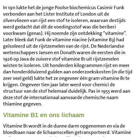
In 1911 lukte het de jonge Poolse biochemicus Casimir Funk
verbonden aan het Lister Institute of London uit de
zilvervliezen van rijst een stof te isoleren, waarvan destijds
werd gedacht dat dit de voedingsstof was die beriberi
voorkwam (genas). Hij noemde zijn ontdekking “vitamine”.
Later bleek dat Funk de vitamine niacine (vitamine B3) had
geïsoleerd uit de rijstzemelen van de rijst. De Nederlandse
wetenschappers Jansen en Donath waren de eersten die in
1926 op Java de zuivere stof vitamine B1 uit rijstzemelen
wisten te isoleren. Uit honderden kilogrammen rijst en meer
dan honderdduizend gulden aan onderzoekskosten (in die tijd
zeer veel geld) lukte het ze ongeveer één gram vitamine B1 te
krijgen. Ongeveer tien jaar later werd voor chemici de
structuur van de stof helemaal duidelijk. Pas in 1955 werd aan
deze stof de internationaal aanvaarde chemische naam
thiamine gegeven.
Vitamine B1 en ons lichaam
Vitamine B1 wordt in de dunne darm opgenomen en via de
bloedbaan naar de lichaamscellen getransporteerd. Vitamine