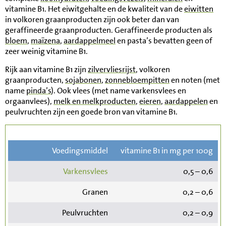
vitamine B1. Het eiwitgehalte en de kwaliteit van de
eiwitten
in volkoren graanproducten zijn ook beter dan van
geraffineerde graanproducten. Geraffineerde producten als
bloem
,
maïzena
,
aardappelmeel
en pasta’s bevatten geen of
zeer weinig vitamine B1.
Rijk aan vitamine B1 zijn
zilvervliesrijst
, volkoren
graanproducten,
sojabonen
,
zonnebloempitten
en noten (met
name
pinda’s
). Ook vlees (met name varkensvlees en
orgaanvlees),
melk en melkproducten
,
eieren
,
aardappelen
en
peulvruchten zijn een goede bron van vitamine B1.
Voedingsmiddel
vitamine B1 in mg per 100g
Varkensvlees
0,5 – 0,6
Granen
0,2 – 0,6
Peulvruchten
0,2 – 0,9