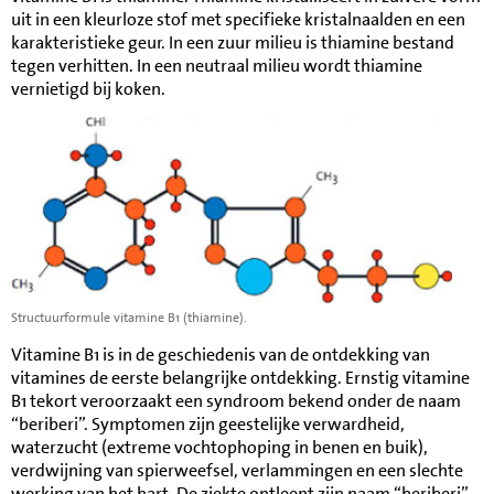
uit in een kleurloze stof met specifieke kristalnaalden en een
karakteristieke geur. In een zuur milieu is thiamine bestand
tegen verhitten. In een neutraal milieu wordt thiamine
vernietigd bij koken.
Structuurformule vitamine B1 (thiamine).
Vitamine B1 is in de geschiedenis van de ontdekking van
vitamines de eerste belangrijke ontdekking. Ernstig vitamine
B1 tekort veroorzaakt een syndroom bekend onder de naam
“beriberi”. Symptomen zijn geestelijke verwardheid,
waterzucht (extreme vochtophoping in benen en buik),
verdwijning van spierweefsel, verlammingen en een slechte
werking van het hart. De ziekte ontleent zijn naam “beriberi”