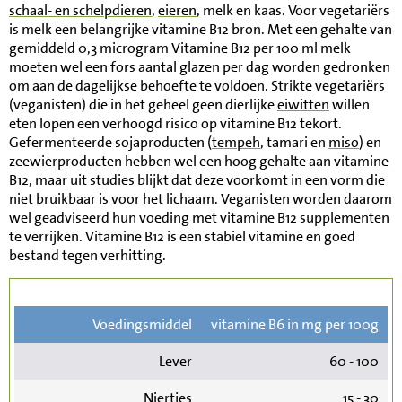
schaal- en schelpdieren
,
eieren
, melk en kaas. Voor vegetariërs
is melk een belangrijke vitamine B12 bron. Met een gehalte van
gemiddeld 0,3 microgram Vitamine B12 per 100 ml melk
moeten wel een fors aantal glazen per dag worden gedronken
om aan de dagelijkse behoefte te voldoen. Strikte vegetariërs
(veganisten) die in het geheel geen dierlijke
eiwitten
willen
eten lopen een verhoogd risico op vitamine B12 tekort.
Gefermenteerde sojaproducten (
tempeh
, tamari en
miso
) en
zeewierproducten hebben wel een hoog gehalte aan vitamine
B12, maar uit studies blijkt dat deze voorkomt in een vorm die
niet bruikbaar is voor het lichaam. Veganisten worden daarom
wel geadviseerd hun voeding met vitamine B12 supplementen
te verrijken. Vitamine B12 is een stabiel vitamine en goed
bestand tegen verhitting.
Voedingsmiddel
vitamine B6 in mg per 100g
Lever
60 - 100
Niertjes
15 - 30