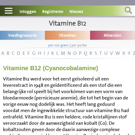
Contact
Inloggen
Registreren
Nieuws
Informatie
Vitamine B12
Voedingswaarde
Vitamines
Mineralen
Disclaimer
per 100 gram
|
per portie
A
B
C
D
E
F
G
H
I
J
K
L
M
N
O
P
Q
R
S
T
U
V
W
X
Y
Vitamine B12 (Cyanocobalamine)
Vitamine B12 werd voor het eerst geïsoleerd uit een
leverextract in 1948 en geïdentificeerd als een stof die een
belangrijke rol speelt bij het voorkómen van een vorm van
bloedarmoede (pernicieuze anemie), die tot het begin van de
vorige eeuw nog dodelijk was. Het heeft lang geduurd
voordat men de ingewikkelde structuur van vitamine B12 had
ontrafeld. Vitamine B12 is een heldere, rode kristallijnen stof
veroorzaakt door de aanwezigheid van kobalt (Co). De
kobaltzouten geven door de daarin aanwezige complexe