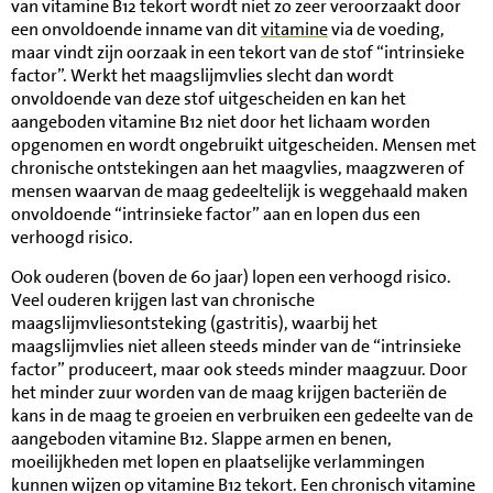
van vitamine B12 tekort wordt niet zo zeer veroorzaakt door
een onvoldoende inname van dit
vitamine
via de voeding,
maar vindt zijn oorzaak in een tekort van de stof “intrinsieke
factor”. Werkt het maagslijmvlies slecht dan wordt
onvoldoende van deze stof uitgescheiden en kan het
aangeboden vitamine B12 niet door het lichaam worden
opgenomen en wordt ongebruikt uitgescheiden. Mensen met
chronische ontstekingen aan het maagvlies, maagzweren of
mensen waarvan de maag gedeeltelijk is weggehaald maken
onvoldoende “intrinsieke factor” aan en lopen dus een
verhoogd risico.
Ook ouderen (boven de 60 jaar) lopen een verhoogd risico.
Veel ouderen krijgen last van chronische
maagslijmvliesontsteking (gastritis), waarbij het
maagslijmvlies niet alleen steeds minder van de “intrinsieke
factor” produceert, maar ook steeds minder maagzuur. Door
het minder zuur worden van de maag krijgen bacteriën de
kans in de maag te groeien en verbruiken een gedeelte van de
aangeboden vitamine B12. Slappe armen en benen,
moeilijkheden met lopen en plaatselijke verlammingen
kunnen wijzen op vitamine B12 tekort. Een chronisch vitamine