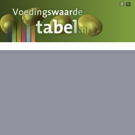
Voedingswaarde
Wat is wat?
Ons voedsel
Bereken
Nieuws
Boeken
Registreren
Inloggen