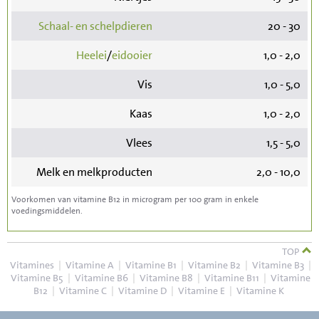
Schaal- en schelpdieren
20 - 30
Heelei
/
eidooier
1,0 - 2,0
Vis
1,0 - 5,0
Kaas
1,0 - 2,0
Vlees
1,5 - 5,0
Melk en melkproducten
2,0 - 10,0
Voorkomen van vitamine B12 in microgram per 100 gram in enkele
voedingsmiddelen.
TOP
Vitamines
|
Vitamine A
|
Vitamine B1
|
Vitamine B2
|
Vitamine B3
|
Vitamine B5
|
Vitamine B6
|
Vitamine B8
|
Vitamine B11
|
Vitamine
B12
|
Vitamine C
|
Vitamine D
|
Vitamine E
|
Vitamine K