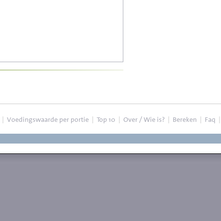
|
Voedingswaarde per portie
|
Top 10
|
Over / Wie is?
|
Bereken
|
Faq