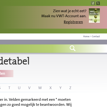
Zien wat je echt eet?
Maak nu VWT-Account aan.
Registreren
Home
>
Contact
detabel
len
S
T
U
V
W
X
Y
Z
ier in. Velden gemarkeerd met een * moeten
vragen zo goed mogelijk te beantwoorden. Wij