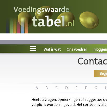
Voedingswaarde
Wat is wat?
Ons voedsel
Wat is wat
Ons voedsel
Inloggen
Contac
Bereken
Beg
Nieuws
Boeken
A
B
C
D
E
F
G
Heeft u vragen, opmerkingen of suggesties ov
Registreren
verplicht worden ingevuld. Het correct invulle