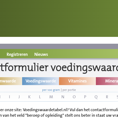
Registreren
Nieuws
tformulier voedingswaar
inwaarde
Voedingswaarde
Vitamines
Minera
per 100 gram
|
per portie
H
I
J
K
L
M
N
O
P
Q
R
er onze site: Voedingswaardetabel.nl? Vul dan het contactformul
n van het veld "beroep of opleiding" stelt ons beter in staat uw 