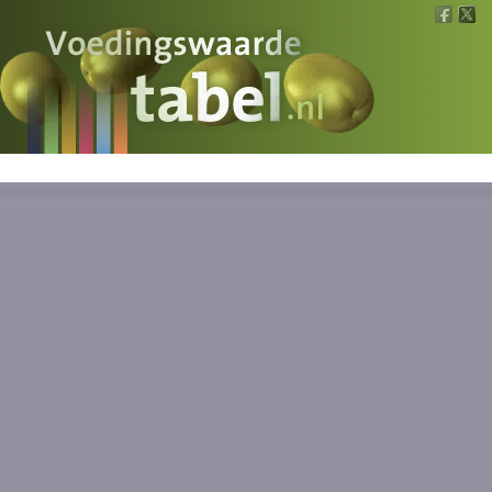
Voedingswaarde
Wat is wat?
Ons voedsel
Bereken
Nieuws
Boeken
Registreren
Inloggen