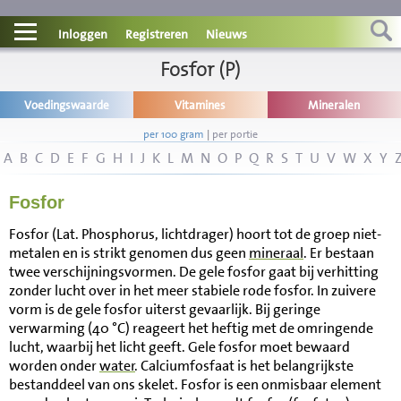
Contact
Inloggen
Registreren
Nieuws
Informatie
Fosfor (P)
Voedingswaarde
Vitamines
Mineralen
Disclaimer
per 100 gram
|
per portie
A
B
C
D
E
F
G
H
I
J
K
L
M
N
O
P
Q
R
S
T
U
V
W
X
Y
Fosfor
Fosfor (Lat. Phosphorus, lichtdrager) hoort tot de groep niet-
metalen en is strikt genomen dus geen
mineraal
. Er bestaan
twee verschijningsvormen. De gele fosfor gaat bij verhitting
zonder lucht over in het meer stabiele rode fosfor. In zuivere
vorm is de gele fosfor uiterst gevaarlijk. Bij geringe
verwarming (40 °C) reageert het heftig met de omringende
lucht, waarbij het licht geeft. Gele fosfor moet bewaard
worden onder
water
. Calciumfosfaat is het belangrijkste
bestanddeel van ons skelet. Fosfor is een onmisbaar element