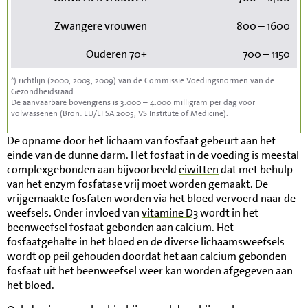
Zwangere vrouwen
800 – 1600
Ouderen 70+
700 – 1150
*) richtlijn (2000, 2003, 2009) van de Commissie Voedingsnormen van de
Gezondheidsraad.
De aanvaarbare bovengrens is 3.000 – 4.000 milligram per dag voor
volwassenen (Bron: EU/EFSA 2005, VS Institute of Medicine).
De opname door het lichaam van fosfaat gebeurt aan het
einde van de dunne darm. Het fosfaat in de voeding is meestal
complexgebonden aan bijvoorbeeld
eiwitten
dat met behulp
van het enzym fosfatase vrij moet worden gemaakt. De
vrijgemaakte fosfaten worden via het bloed vervoerd naar de
weefsels. Onder invloed van
vitamine D3
wordt in het
beenweefsel fosfaat gebonden aan calcium. Het
fosfaatgehalte in het bloed en de diverse lichaamsweefsels
wordt op peil gehouden doordat het aan calcium gebonden
fosfaat uit het beenweefsel weer kan worden afgegeven aan
het bloed.