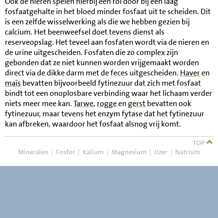
Ook de nieren spelen hierbij een rol door bij een laag
fosfaatgehalte in het bloed minder fosfaat uit te scheiden. Dit
is een zelfde wisselwerking als die we hebben gezien bij
calcium. Het beenweefsel doet tevens dienst als
reserveopslag. Het teveel aan fosfaten wordt via de nieren en
de urine uitgescheiden. Fosfaten die zo complex zijn
gebonden dat ze niet kunnen worden vrijgemaakt worden
direct via de dikke darm met de feces uitgescheiden.
Haver
en
maïs
bevatten bijvoorbeeld fytinezuur dat zich met fosfaat
bindt tot een onoplosbare verbinding waar het lichaam verder
niets meer mee kan.
Tarwe
,
rogge
en
gerst
bevatten ook
fytinezuur, maar tevens het enzym fytase dat het fytinezuur
kan afbreken, waardoor het fosfaat alsnog vrij komt.
TOP
Mineralen
|
Fosfor
|
Kalium
|
Magnesium
|
IJzer
|
Natrium