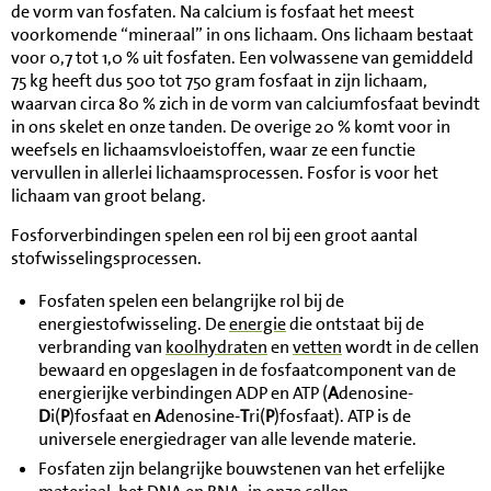
de vorm van fosfaten. Na calcium is fosfaat het meest
voorkomende “mineraal” in ons lichaam. Ons lichaam bestaat
voor 0,7 tot 1,0 % uit fosfaten. Een volwassene van gemiddeld
75 kg heeft dus 500 tot 750 gram fosfaat in zijn lichaam,
waarvan circa 80 % zich in de vorm van calciumfosfaat bevindt
in ons skelet en onze tanden. De overige 20 % komt voor in
weefsels en lichaamsvloeistoffen, waar ze een functie
vervullen in allerlei lichaamsprocessen. Fosfor is voor het
lichaam van groot belang.
Fosforverbindingen spelen een rol bij een groot aantal
stofwisselingsprocessen.
Fosfaten spelen een belangrijke rol bij de
energiestofwisseling. De
energie
die ontstaat bij de
verbranding van
koolhydraten
en
vetten
wordt in de cellen
bewaard en opgeslagen in de fosfaatcomponent van de
energierijke verbindingen ADP en ATP (
A
denosine-
D
i(
P
)fosfaat en
A
denosine-
T
ri(
P
)fosfaat). ATP is de
universele energiedrager van alle levende materie.
Fosfaten zijn belangrijke bouwstenen van het erfelijke