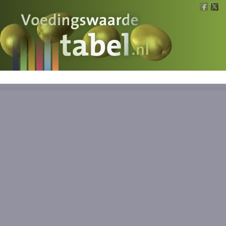
Voedingswaarde
Wat is wat?
Ons voedsel
Bereken
Nieuws
Boeken
Registreren
Inloggen