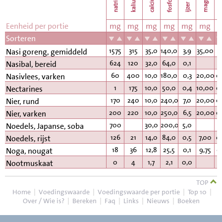
natrium
calcium
kalium
fosfor
k
ijzer
Eenheid per portie
mg
mg
mg
mg
mg
mg
Sorteren
1575
315
35,0
140,0
3,9
35,00
0
Nasi goreng, gemiddeld
624
120
32,0
64,0
0,1
Nasibal, bereid
60
400
10,0
180,0
0,3
20,00
0
Nasivlees, varken
1
175
10,0
50,0
0,4
10,00
0
Nectarines
170
240
10,0
240,0
7,0
20,00
0
Nier, rund
200
220
10,0
250,0
6,5
20,00
0
Nier, varken
700
30,0
200,0
5,0
Noedels, Japanse, soba
126
21
14,0
84,0
0,5
7,00
0
Noedels, rijst
18
36
12,8
25,5
0,1
9,75
0
Noga, nougat
0
4
1,7
2,1
0,0
Nootmuskaat
TOP
Home
|
Voedingswaarde
|
Voedingswaarde per portie
|
Top 10
|
Over / Wie is?
|
Bereken
|
Faq
|
Links
|
Nieuws
|
Boeken