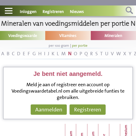
Contact
Inloggen
Registreren
Nieuws
Mineralen van voedingsmiddelen per portie N
Informatie
Voedingswaarde
Vitamines
Mineralen
Disclaimer
per 100 gram
|
per portie
A
B
C
D
E
F
G
H
I
J
K
L
M
N
O
P
Q
R
S
T
U
V
W
X
Y
Je bent niet aangemeld.
Meld je aan of registreer een account op
Voedingswaardetabel.nl om alle uitgebreide funties te
gebruiken.
Aanmelden
Registreren
magnesium