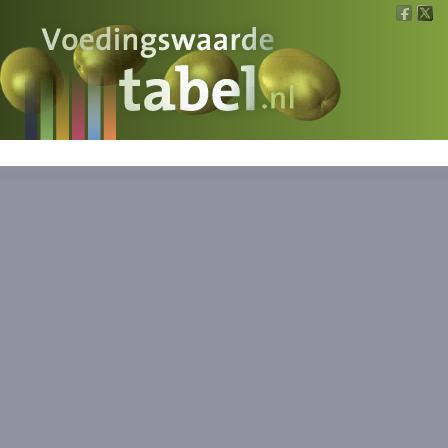
Voedingswaarde
Wat is wat?
Ons voedsel
Bereken
Nieuws
Boeken
Registreren
Inloggen