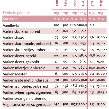
natrium
calcium
kalium
fosfor
k
ijzer
Eenheid per portie
mg
mg
mg
mg
mg
mg
Sorteren
100
300
240,0
180,0
0,2
Vanillevla
60
160
1,0
60,0
Varkensbuik, onbereid
75
500
12,5
250,0
1,6
25,00
0
Varkenshaas
81
388
12,5
187,5
2,3
25,00
0
Varkenskarbonade, onbereid
94
375
12,5
187,5
2,5
25,00
0
Varkenskrabbetjes, onbereid
100
300
12,5
487,5
18,8
25,00
3
Varkenslever, bereid
45
90
3,0
69,0
5,1
6,00
0
Varkenslever, gekookt
170
250
7,0
260,0
10,0
20,00
0
Varkensniertjes, onbereid
63
500
12,5
250,0
0,4
25,00
0
Varkensoester
770
300
40,0
230,0
1,0
50,00
0
Varkenssaté met pindasaus
75
438
18,8
262,5
0,9
25,00
0
Varkensschouder, onbereid
63
500
6,3
250,0
1,3
31,25
0
Varkensvlees, spier, algemeen
Varkenswangen, onbereid
650
388
187,5
200,0
2,5
25,00
0
Vegetarische pizza, gemiddeld