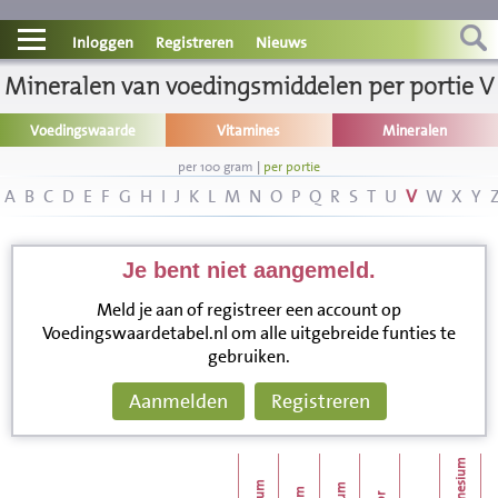
Contact
Inloggen
Registreren
Nieuws
Mineralen van voedingsmiddelen per portie V
Informatie
Voedingswaarde
Vitamines
Mineralen
Disclaimer
per 100 gram
|
per portie
A
B
C
D
E
F
G
H
I
J
K
L
M
N
O
P
Q
R
S
T
U
V
W
X
Y
Je bent niet aangemeld.
Meld je aan of registreer een account op
Voedingswaardetabel.nl om alle uitgebreide funties te
gebruiken.
Aanmelden
Registreren
magnesium