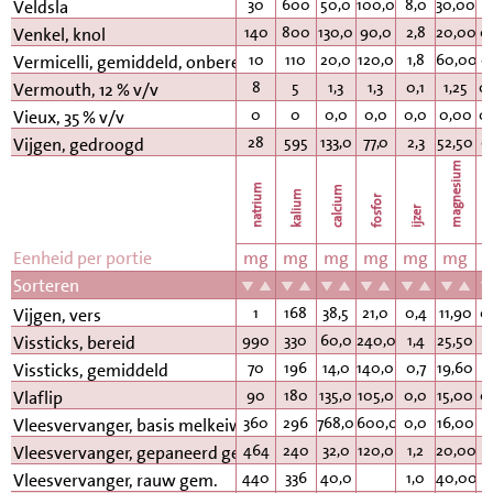
30
600
50,0
100,0
8,0
30,00
Veldsla
140
800
130,0
90,0
2,8
20,00
0
Venkel, knol
10
110
20,0
120,0
1,8
60,00
0
Vermicelli, gemiddeld, onbereid
8
5
1,3
1,3
0,1
1,25
0
Vermouth, 12 % v/v
0
0
0,0
0,0
0,0
0,00
0
Vieux, 35 % v/v
28
595
133,0
77,0
2,3
52,50
0
Vijgen, gedroogd
magnesium
natrium
calcium
kalium
fosfor
k
ijzer
Eenheid per portie
mg
mg
mg
mg
mg
mg
Sorteren
1
168
38,5
21,0
0,4
11,90
0
Vijgen, vers
990
330
60,0
240,0
1,4
25,50
Vissticks, bereid
70
196
14,0
140,0
0,7
19,60
Vissticks, gemiddeld
90
180
135,0
105,0
0,0
15,00
0
Vlaflip
360
296
768,0
600,0
0,0
16,00
Vleesvervanger, basis melkeiwit
464
240
32,0
120,0
1,2
20,00
0
Vleesvervanger, gepaneerd gem.
440
336
40,0
1,0
40,00
0
Vleesvervanger, rauw gem.