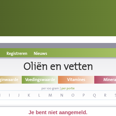
Registreren
Nieuws
Oliën en vetten
ginwaarde
Voedingswaarde
Vitamines
Minera
per 100 gram
|
per portie
H
I
J
K
L
M
N
O
P
Q
R
Je bent niet aangemeld.