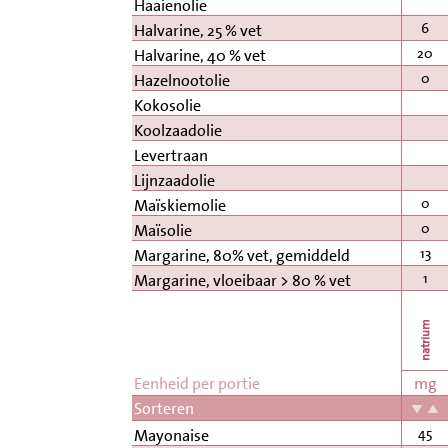
Haaienolie
6
Halvarine, 25 % vet
20
Halvarine, 40 % vet
0
Hazelnootolie
Kokosolie
Koolzaadolie
Levertraan
Lijnzaadolie
0
Maïskiemolie
0
Maïsolie
13
Margarine, 80% vet, gemiddeld
1
Margarine, vloeibaar > 80 % vet
natrium
Eenheid per portie
mg
Sorteren
45
Mayonaise