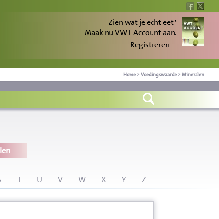
Zien wat je echt eet?
Maak nu VWT-Account aan.
Registreren
Home
>
Voedingswaarde
>
Mineralen
len
S
T
U
V
W
X
Y
Z