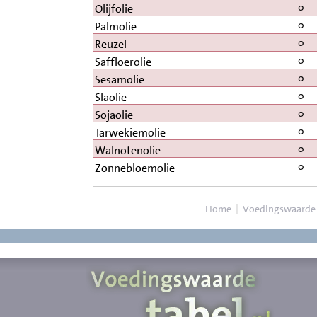
0
Olijfolie
0
Palmolie
0
Reuzel
0
Saffloerolie
0
Sesamolie
0
Slaolie
0
Sojaolie
0
Tarwekiemolie
0
Walnotenolie
0
Zonnebloemolie
Home
|
Voedingswaarde