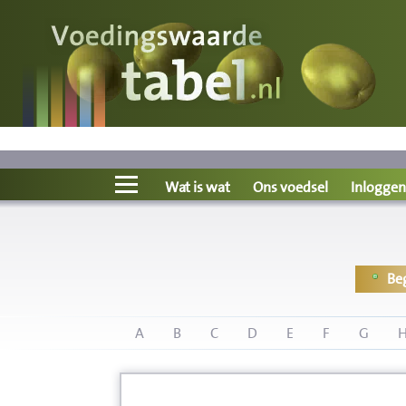
Voedingswaarde
Wat is wat?
Ons voedsel
Wat is wat
Ons voedsel
Inloggen
Bereken
Be
Nieuws
Boeken
A
B
C
D
E
F
G
Registreren