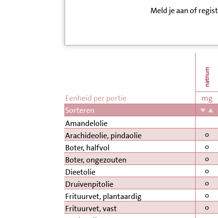
Meld je aan of regis
Inloggen
Contact
Informatie
natrium
Disclaimer
Eenheid per portie
mg
Sorteren
Amandelolie
0
Arachideolie, pindaolie
0
Boter, halfvol
0
Boter, ongezouten
0
Dieetolie
0
Druivenpitolie
0
Frituurvet, plantaardig
0
Frituurvet, vast