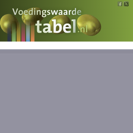
Voedingswaarde
Wat is wat?
Ons voedsel
Bereken
Nieuws
Boeken
Registreren
Inloggen