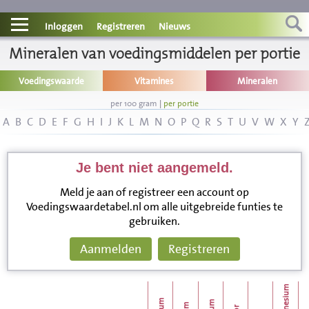
Contact
Inloggen
Registreren
Nieuws
Mineralen van voedingsmiddelen per portie
Informatie
Voedingswaarde
Vitamines
Mineralen
Disclaimer
per 100 gram
|
per portie
A
B
C
D
E
F
G
H
I
J
K
L
M
N
O
P
Q
R
S
T
U
V
W
X
Y
Je bent niet aangemeld.
Meld je aan of registreer een account op
Voedingswaardetabel.nl om alle uitgebreide funties te
gebruiken.
Aanmelden
Registreren
magnesium