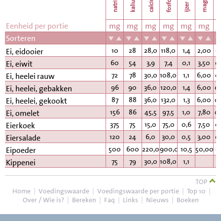
natrium
calcium
kalium
fosfor
k
ijzer
Eenheid per portie
mg
mg
mg
mg
mg
mg
Sorteren
10
28
28,0
118,0
1,4
2,00
0
Ei, eidooier
60
54
3,9
7,4
0,1
3,50
0
Ei, eiwit
72
78
30,0
108,0
1,1
6,00
0
Ei, heelei rauw
96
90
36,0
120,0
1,4
6,00
0
Ei, heelei, gebakken
87
88
36,0
132,0
1,3
6,00
0
Ei, heelei, gekookt
156
86
45,5
97,5
1,0
7,80
0
Ei, omelet
375
75
15,0
75,0
0,6
7,50
0
Eierkoek
120
24
6,0
30,0
0,5
3,00
0
Eiersalade
500
600
220,0
900,0
10,5
50,00
0
Eipoeder
75
79
30,0
108,0
1,1
Kippenei
TOP
Home
|
Voedingswaarde
|
Voedingswaarde per portie
|
Top 10
|
Over / Wie is?
|
Bereken
|
Faq
|
Links
|
Nieuws
|
Boeken