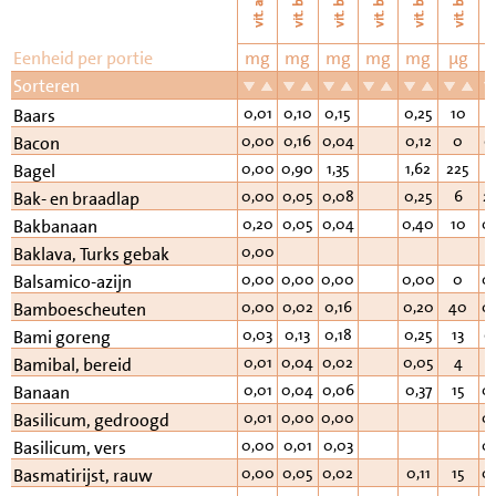
vi
vit. b11
vit. b6
vit. b2
vit. b3
vit. b1
vit. a
Eenheid per portie
mg
mg
mg
mg
mg
µg
Sorteren
0,01
0,10
0,15
0,25
10
5
Baars
0,00
0,16
0,04
0,12
0
0
Bacon
0,00
0,90
1,35
1,62
225
1
Bagel
0,00
0,05
0,08
0,25
6
2
Bak- en braadlap
0,20
0,05
0,04
0,40
10
0
Bakbanaan
0,00
Baklava, Turks gebak
0,00
0,00
0,00
0,00
0
0
Balsamico-azijn
0,00
0,02
0,16
0,20
40
0
Bamboescheuten
0,03
0,13
0,18
0,25
13
0
Bami goreng
0,01
0,04
0,02
0,05
4
Bamibal, bereid
0,01
0,04
0,06
0,37
15
0
Banaan
0,01
0,00
0,00
0
Basilicum, gedroogd
0,00
0,01
0,03
0
Basilicum, vers
0,00
0,05
0,02
0,11
15
0
Basmatirijst, rauw