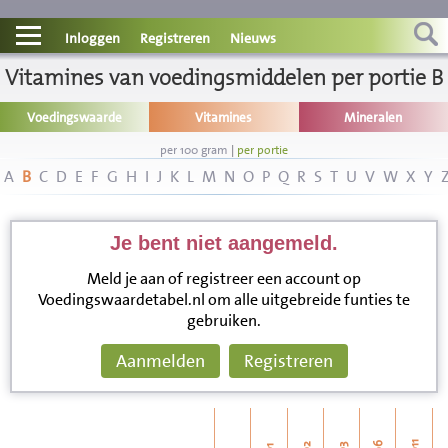
Contact
Inloggen
Registreren
Nieuws
Vitamines van voedingsmiddelen per portie B
Informatie
Voedingswaarde
Vitamines
Mineralen
Disclaimer
per 100 gram
|
per portie
A
B
C
D
E
F
G
H
I
J
K
L
M
N
O
P
Q
R
S
T
U
V
W
X
Y
Je bent niet aangemeld.
Meld je aan of registreer een account op
Voedingswaardetabel.nl om alle uitgebreide funties te
gebruiken.
Aanmelden
Registreren