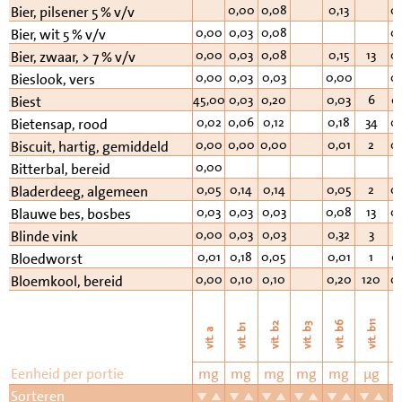
0,00
0,08
0,13
0
Bier, pilsener 5 % v/v
0,00
0,03
0,08
0
Bier, wit 5 % v/v
0,00
0,03
0,08
0,15
13
0
Bier, zwaar, > 7 % v/v
0,00
0,03
0,03
0,00
0
Bieslook, vers
45,00
0,03
0,20
0,03
6
0
Biest
0,02
0,06
0,12
0,18
34
0
Bietensap, rood
0,00
0,00
0,00
0,01
2
0
Biscuit, hartig, gemiddeld
0,00
Bitterbal, bereid
0,05
0,14
0,14
0,05
2
0
Bladerdeeg, algemeen
0,03
0,03
0,03
0,08
13
0
Blauwe bes, bosbes
0,00
0,03
0,03
0,32
3
1
Blinde vink
0,01
0,18
0,05
0,01
1
0
Bloedworst
0,00
0,10
0,10
0,20
120
0
Bloemkool, bereid
vi
vit. b11
vit. b6
vit. b2
vit. b3
vit. b1
vit. a
Eenheid per portie
mg
mg
mg
mg
mg
µg
Sorteren