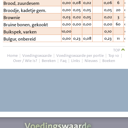
0,00
0,08
0,02
0,06
6
0
Brood, zuurdesem
0,00
0,05
0,05
0,05
20
0
Broodje, kadetje gem.
0,03
0,02
0,05
0,02
3
0
Brownie
0,00
0,00
0,00
0,00
60
0
Bruine bonen, gekookt
10,00
0,10
0
Buikspek, varken
0,00
0,23
0,08
0,23
11
0
Bulgur, onbereid
TOP
Home
|
Voedingswaarde
|
Voedingswaarde per portie
|
Top 10
|
Over / Wie is?
|
Bereken
|
Faq
|
Links
|
Nieuws
|
Boeken