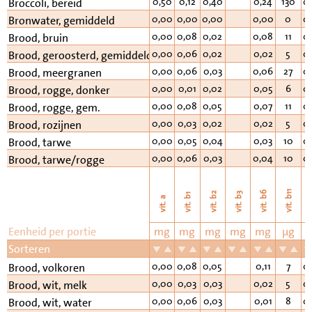
0,50
0,12
0,40
0,24
130
0
Broccoli, bereid
0,00
0,00
0,00
0,00
0
0
Bronwater, gemiddeld
0,00
0,08
0,02
0,08
11
0
Brood, bruin
0,00
0,06
0,02
0,02
5
0
Brood, geroosterd, gemiddeld
0,00
0,06
0,03
0,06
27
0
Brood, meergranen
0,00
0,01
0,02
0,05
6
0
Brood, rogge, donker
0,00
0,08
0,05
0,07
11
0
Brood, rogge, gem.
0,00
0,03
0,02
0,02
5
0
Brood, rozijnen
0,00
0,05
0,04
0,03
10
0
Brood, tarwe
0,00
0,06
0,03
0,04
10
0
Brood, tarwe/rogge
vi
vit. b11
vit. b6
vit. b2
vit. b3
vit. b1
vit. a
Eenheid per portie
mg
mg
mg
mg
mg
µg
Sorteren
0,00
0,08
0,05
0,11
7
0
Brood, volkoren
0,00
0,03
0,03
0,02
5
0
Brood, wit, melk
0,00
0,06
0,03
0,01
8
0
Brood, wit, water