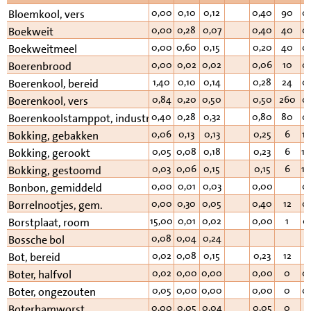
0,00
0,10
0,12
0,40
90
0
Bloemkool, vers
0,00
0,28
0,07
0,40
40
0
Boekweit
0,00
0,60
0,15
0,20
40
0
Boekweitmeel
0,00
0,02
0,02
0,06
10
0
Boerenbrood
1,40
0,10
0,14
0,28
24
0
Boerenkool, bereid
0,84
0,20
0,50
0,50
260
0
Boerenkool, vers
0,40
0,28
0,32
0,80
80
0
Boerenkoolstamppot, industrieel
0,06
0,13
0,13
0,25
6
12
Bokking, gebakken
0,05
0,08
0,18
0,23
6
15
Bokking, gerookt
0,03
0,06
0,15
0,15
6
15
Bokking, gestoomd
0,00
0,01
0,03
0,00
0
Bonbon, gemiddeld
0,00
0,30
0,05
0,40
12
0
Borrelnootjes, gem.
15,00
0,01
0,02
0,00
1
0
Borstplaat, room
0,08
0,04
0,24
Bossche bol
0,02
0,08
0,15
0,23
12
1
Bot, bereid
0,02
0,00
0,00
0,00
0
0
Boter, halfvol
0,05
0,00
0,00
0,00
0
0
Boter, ongezouten
0,00
0,05
0,04
0,05
0
0
Boterhamworst