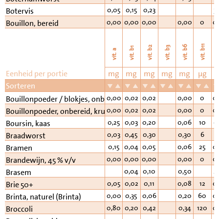
0,05
0,15
0,23
3
Botervis
0,00
0,00
0,00
0,00
0
0
Bouillon, bereid
vi
vit. b11
vit. b6
vit. b2
vit. b3
vit. b1
vit. a
Eenheid per portie
mg
mg
mg
mg
mg
µg
Sorteren
0,00
0,02
0,02
0,00
0
0
Bouillonpoeder / blokjes, onbereid, vlees
0,00
0,02
0,02
0,00
0
0
Bouillonpoeder, onbereid, kruiden
0,25
0,03
0,20
0,06
10
0
Boursin, kaas
0,03
0,45
0,30
0,30
6
1
Braadworst
0,15
0,04
0,05
0,06
25
0
Bramen
0,00
0,00
0,00
0,00
0
0
Brandewijn, 45 % v/v
0,04
0,10
0,50
2
Brasem
0,05
0,02
0,11
0,08
12
0
Brie 50+
0,00
0,35
0,06
0,20
60
0
Brinta, naturel (Brinta)
0,80
0,20
0,42
0,34
120
0
Broccoli