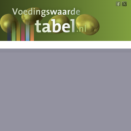
Voedingswaarde
Wat is wat?
Ons voedsel
Bereken
Nieuws
Boeken
Registreren
Inloggen