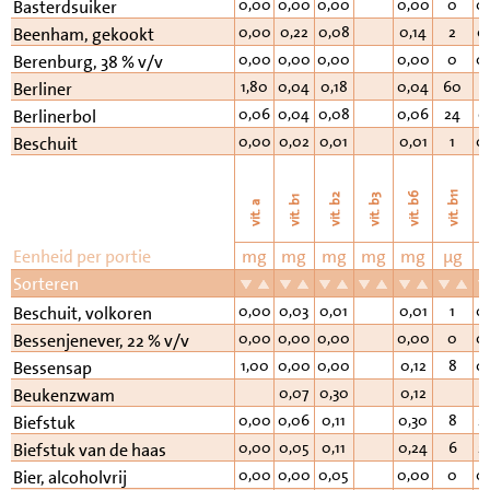
0,00
0,00
0,00
0,00
0
0
Basterdsuiker
0,00
0,22
0,08
0,14
2
0
Beenham, gekookt
0,00
0,00
0,00
0,00
0
0
Berenburg, 38 % v/v
1,80
0,04
0,18
0,04
60
2
Berliner
0,06
0,04
0,08
0,06
24
0
Berlinerbol
0,00
0,02
0,01
0,01
1
0
Beschuit
vi
vit. b11
vit. b6
vit. b2
vit. b3
vit. b1
vit. a
Eenheid per portie
mg
mg
mg
mg
mg
µg
Sorteren
0,00
0,03
0,01
0,01
1
0
Beschuit, volkoren
0,00
0,00
0,00
0,00
0
0
Bessenjenever, 22 % v/v
1,00
0,00
0,00
0,12
8
0
Bessensap
0,07
0,30
0,12
Beukenzwam
0,00
0,06
0,11
0,30
8
2
Biefstuk
0,00
0,05
0,11
0,24
6
2
Biefstuk van de haas
0,00
0,00
0,05
0,00
0
0
Bier, alcoholvrij