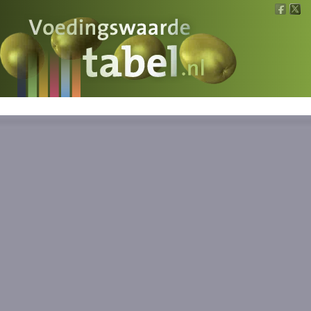
Voedingswaarde
Wat is wat?
Ons voedsel
Bereken
Nieuws
Boeken
Registreren
Inloggen