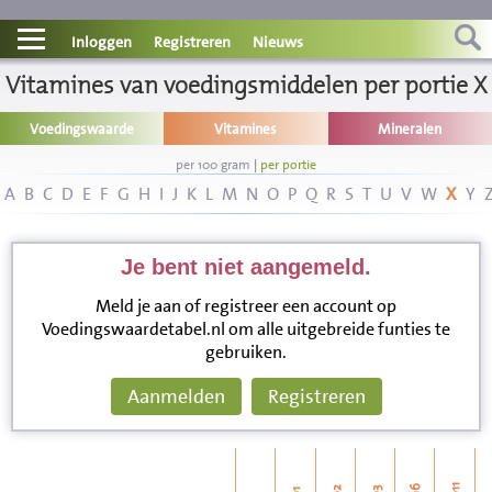
Contact
Inloggen
Registreren
Nieuws
Vitamines van voedingsmiddelen per portie X
Informatie
Voedingswaarde
Vitamines
Mineralen
Disclaimer
per 100 gram
|
per portie
A
B
C
D
E
F
G
H
I
J
K
L
M
N
O
P
Q
R
S
T
U
V
W
X
Y
Je bent niet aangemeld.
Meld je aan of registreer een account op
Voedingswaardetabel.nl om alle uitgebreide funties te
gebruiken.
Aanmelden
Registreren