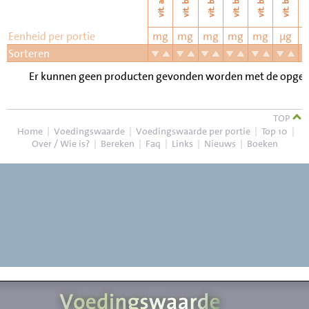
vi
vit. b11
vit. b6
vit. b2
vit. b3
vit. b1
vit. a
Eenheid per portie
mg
mg
mg
mg
mg
µg
Sorteren
Er kunnen geen producten gevonden worden met de opgegeven
TOP
Home
|
Voedingswaarde
|
Voedingswaarde per portie
|
Top 10
|
Over / Wie is?
|
Bereken
|
Faq
|
Links
|
Nieuws
|
Boeken