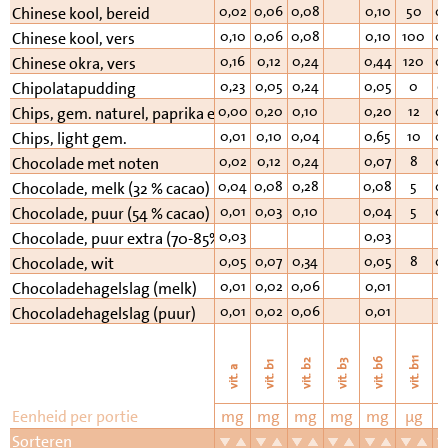
0,02
0,06
0,08
0,10
50
0
Chinese kool, bereid
0,10
0,06
0,08
0,10
100
0
Chinese kool, vers
0,16
0,12
0,24
0,44
120
0
Chinese okra, vers
0,23
0,05
0,24
0,05
0
0
Chipolatapudding
0,00
0,20
0,10
0,20
12
0
Chips, gem. naturel, paprika e.d.
0,01
0,10
0,04
0,65
10
0
Chips, light gem.
0,02
0,12
0,24
0,07
8
0
Chocolade met noten
0,04
0,08
0,28
0,08
5
0
Chocolade, melk (32 % cacao)
0,01
0,03
0,10
0,04
5
0
Chocolade, puur (54 % cacao)
0,03
0,03
0
Chocolade, puur extra (70-85% cacao)
0,05
0,07
0,34
0,05
8
0
Chocolade, wit
0,01
0,02
0,06
0,01
Chocoladehagelslag (melk)
0,01
0,02
0,06
0,01
Chocoladehagelslag (puur)
vi
vit. b11
vit. b6
vit. b2
vit. b3
vit. b1
vit. a
Eenheid per portie
mg
mg
mg
mg
mg
µg
Sorteren