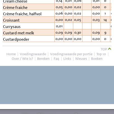
0,14
0,01
0,06
0,01
0
0
Cream cheese
0,05
0,00
0,02
0,00
0
0
Crème fraiche
0,06
0,00
0,02
0,00
1
0
Crème fraiche, halfvol
0,00
0,02
0,05
0,03
14
0
Croissant
0,01
0
Currysaus
0,09
0,09
0,30
0,09
9
1
Custard met melk
0,00
0,00
0,00
0,00
0
0
Custardpoeder
TOP
Home
|
Voedingswaarde
|
Voedingswaarde per portie
|
Top 10
|
Over / Wie is?
|
Bereken
|
Faq
|
Links
|
Nieuws
|
Boeken