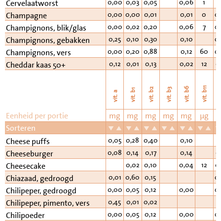
0,00
0,03
0,05
0,06
1
0
Cervelaatworst
0,00
0,00
0,01
0,01
0
0
Champagne
0,00
0,02
0,20
0,06
7
0
Champignons, blik/glas
0,25
0,10
0,30
0,10
0
Champignons, gebakken
0,00
0,20
0,88
0,12
60
0
Champignons, vers
0,12
0,01
0,13
0,02
12
0
Cheddar kaas 50+
vi
vit. b11
vit. b6
vit. b2
vit. b3
vit. b1
vit. a
Eenheid per portie
mg
mg
mg
mg
mg
µg
Sorteren
0,05
0,28
0,40
0,10
Cheese puffs
0,08
0,14
0,17
0,14
0
Cheeseburger
0,02
0,10
0,04
12
0
Cheesecake
0,01
0,60
0,15
0
Chiazaad, gedroogd
0,00
0,05
0,12
0,00
0
Chilipeper, gedroogd
0,45
0,01
0,02
Chilipeper, pimento, vers
0,00
0,05
0,12
0,00
0
Chilipoeder