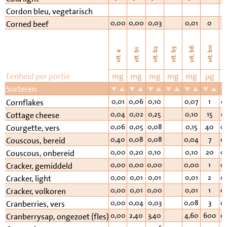
0
Cordon bleu, vegetarisch
0,00
0,00
0,03
0,01
0
0
Corned beef
vi
vit. b11
vit. b6
vit. b2
vit. b3
vit. b1
vit. a
Eenheid per portie
mg
mg
mg
mg
mg
µg
Sorteren
0,01
0,06
0,10
0,07
1
0
Cornflakes
0,04
0,02
0,25
0,10
15
0
Cottage cheese
0,06
0,05
0,08
0,15
40
0
Courgette, vers
0,40
0,08
0,08
0,04
7
0
Couscous, bereid
0,00
0,20
0,10
0,10
20
0
Couscous, onbereid
0,00
0,00
0,00
0,00
1
0
Cracker, gemiddeld
0,00
0,01
0,01
0,01
2
0
Cracker, light
0,00
0,01
0,00
0,01
1
0
Cracker, volkoren
0,00
0,04
0,03
0,08
3
0
Cranberries, vers
0,00
2,40
3,40
4,60
600
0
Cranberrysap, ongezoet (fles)