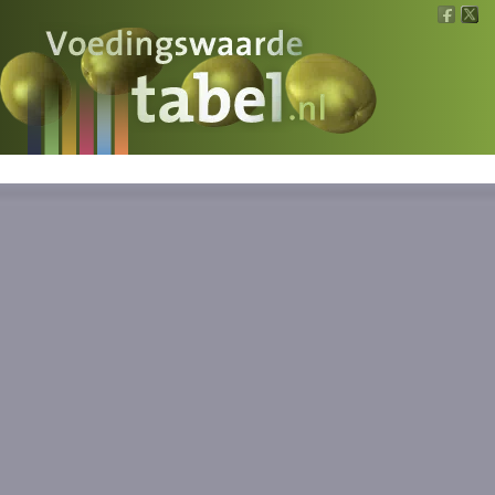
Voedingswaarde
Wat is wat?
Ons voedsel
Bereken
Nieuws
Boeken
Registreren
Inloggen