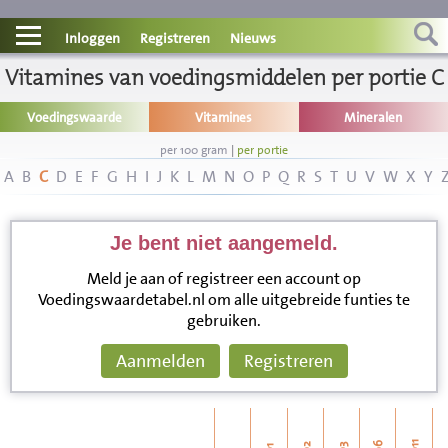
Contact
Inloggen
Registreren
Nieuws
Vitamines van voedingsmiddelen per portie C
Informatie
Voedingswaarde
Vitamines
Mineralen
Disclaimer
per 100 gram
|
per portie
A
B
C
D
E
F
G
H
I
J
K
L
M
N
O
P
Q
R
S
T
U
V
W
X
Y
Je bent niet aangemeld.
Meld je aan of registreer een account op
Voedingswaardetabel.nl om alle uitgebreide funties te
gebruiken.
Aanmelden
Registreren