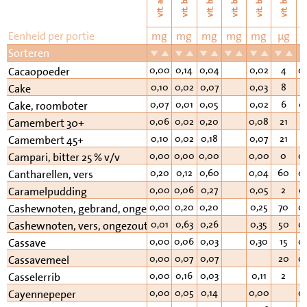
vi
vit. b11
vit. b6
vit. b2
vit. b3
vit. b1
vit. a
Eenheid per portie
mg
mg
mg
mg
mg
µg
Sorteren
0,00
0,14
0,04
0,02
4
0
Cacaopoeder
0,10
0,02
0,07
0,03
8
0
Cake
0,07
0,01
0,05
0,02
6
0
Cake, roomboter
0,06
0,02
0,20
0,08
21
0
Camembert 30+
0,10
0,02
0,18
0,07
21
0
Camembert 45+
0,00
0,00
0,00
0,00
0
0
Campari, bitter 25 % v/v
0,20
0,12
0,60
0,04
60
0
Cantharellen, vers
0,00
0,06
0,27
0,05
2
0
Caramelpudding
0,00
0,20
0,20
0,25
70
0
Cashewnoten, gebrand, ongezouten
0,01
0,63
0,26
0,35
50
0
Cashewnoten, vers, ongezouten
0,00
0,06
0,03
0,30
15
0
Cassave
0,00
0,07
0,07
20
0
Cassavemeel
0,00
0,16
0,03
0,11
2
0
Casselerrib
0,00
0,05
0,14
0,00
0
Cayennepeper