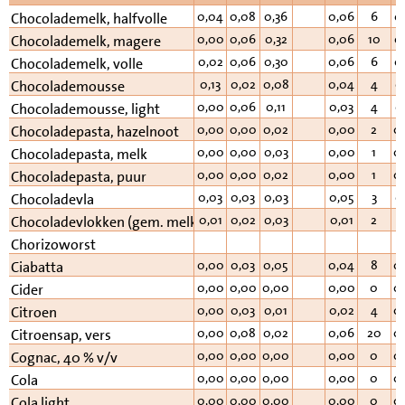
0,04
0,08
0,36
0,06
6
0
Chocolademelk, halfvolle
0,00
0,06
0,32
0,06
10
0
Chocolademelk, magere
0,02
0,06
0,30
0,06
6
0
Chocolademelk, volle
0,13
0,02
0,08
0,04
4
0
Chocolademousse
0,00
0,06
0,11
0,03
4
0
Chocolademousse, light
0,00
0,00
0,02
0,00
2
0
Chocoladepasta, hazelnoot
0,00
0,00
0,03
0,00
1
0
Chocoladepasta, melk
0,00
0,00
0,02
0,00
1
0
Chocoladepasta, puur
0,03
0,03
0,03
0,05
3
0
Chocoladevla
0,01
0,02
0,03
0,01
2
0
Chocoladevlokken (gem. melk/puur)
Chorizoworst
0,00
0,03
0,05
0,04
8
0
Ciabatta
0,00
0,00
0,00
0,00
0
0
Cider
0,00
0,03
0,01
0,02
4
0
Citroen
0,00
0,08
0,02
0,06
20
0
Citroensap, vers
0,00
0,00
0,00
0,00
0
0
Cognac, 40 % v/v
0,00
0,00
0,00
0,00
0
0
Cola
0,00
0,00
0,00
0,00
0
0
Cola light