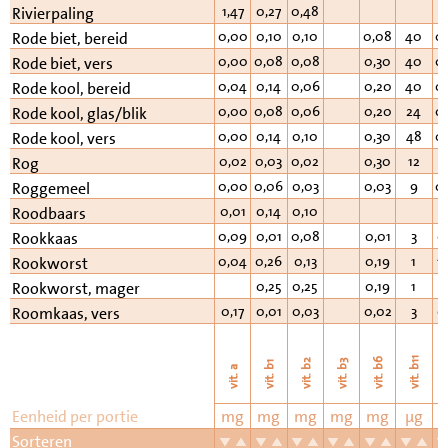
1,47
0,27
0,48
Rivierpaling
0,00
0,10
0,10
0,08
40
0
Rode biet, bereid
0,00
0,08
0,08
0,30
40
0
Rode biet, vers
0,04
0,14
0,06
0,20
40
0
Rode kool, bereid
0,00
0,08
0,06
0,20
24
0
Rode kool, glas/blik
0,00
0,14
0,10
0,30
48
0
Rode kool, vers
0,02
0,03
0,02
0,30
12
2
Rog
0,00
0,06
0,03
0,03
9
0
Roggemeel
0,01
0,14
0,10
Roodbaars
0,09
0,01
0,08
0,01
3
0
Rookkaas
0,04
0,26
0,13
0,19
1
1
Rookworst
0,25
0,25
0,19
1
1
Rookworst, mager
0,17
0,01
0,03
0,02
3
0
Roomkaas, vers
vi
vit. b11
vit. b6
vit. b2
vit. b3
vit. b1
vit. a
Eenheid per portie
mg
mg
mg
mg
mg
µg
Sorteren