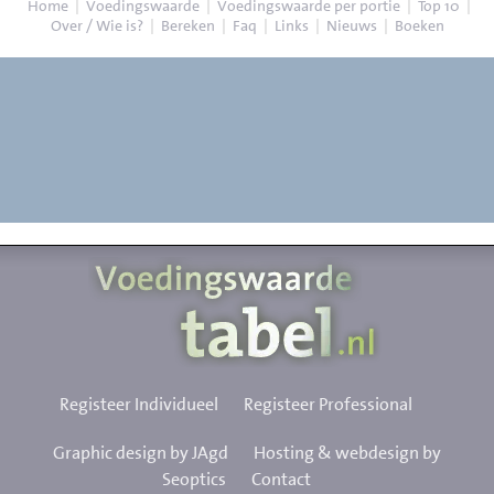
Home
|
Voedingswaarde
|
Voedingswaarde per portie
|
Top 10
|
Over / Wie is?
|
Bereken
|
Faq
|
Links
|
Nieuws
|
Boeken
Registeer Individueel
Registeer Professional
Graphic design by JAgd
Hosting & webdesign by
Seoptics
Contact