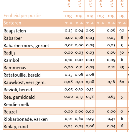
vi
vit. b11
vit. b6
vit. b2
vit. b3
vit. b1
vit. a
Eenheid per portie
mg
mg
mg
mg
mg
µg
Sorteren
0,25
0,04
0,05
0,08
90
0
Raapstelen
0,02
0,08
0,03
0,05
8
0
Rabarber
0,02
0,00
0,03
0,03
5
0
Rabarbermoes, gezoet
0,00
0,03
0,03
0,06
30
0
Radijs
0,10
0,02
0,07
0,09
6
0
Rambol
0,00
0,11
0,03
0,12
45
0
Rammenas
0,25
0,08
0,08
0
Ratatouille, bereid
0,08
0,10
0,08
0,16
60
0
Rauwkost, vers gem.
0,05
0,30
0,15
Ravioli, bereid
0,00
0,13
0,38
0,63
5
1
Ree, gemiddeld
Rendiermelk
0,00
0,00
0,00
0,00
0
0
Reuzel
0,01
0,60
0,19
0,41
6
0
Ribkarbonade, varken
0,04
0,05
0,06
0,04
6
4
Riblap, rund