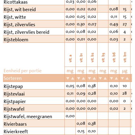
0,03
0,00
0,06
0
Ricottakaas
0,00
0,02
0,02
0,08
15
0
Rijst, wit bereid
0,00
0,05
0,02
0,11
15
0
Rijst, witte
0,00
0,30
0,07
0,49
27
0
Rijst, zilvervlies
0,00
0,08
0,02
0,06
4
0
Rijst, zilvervlies bereid
0,00
0,01
0,00
0,03
2
0
Rijstebloem
vi
vit. b11
vit. b6
vit. b2
vit. b3
vit. b1
vit. a
Eenheid per portie
mg
mg
mg
mg
mg
µg
Sorteren
0,05
0,08
0,38
0,10
10
0
Rijstepap
0,11
0,09
0,28
0,10
28
0
Rijstevlaai
0,00
0,00
0,00
0,00
0
0
Rijstpapier
0,00
0,00
0,00
0,02
2
0
Rijstwafel
0,00
Rijstwafel, meergranen
0,08
0,38
Rivierbaars
0,15
0,10
Rivierkreeft