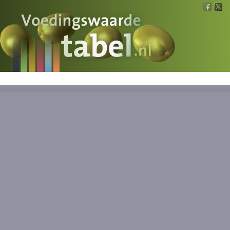
Voedingswaarde
Wat is wat?
Ons voedsel
Bereken
Nieuws
Boeken
Registreren
Inloggen