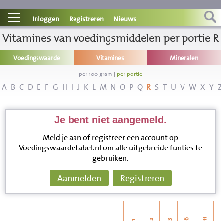
Contact
Inloggen
Registreren
Nieuws
Vitamines van voedingsmiddelen per portie R
Informatie
Voedingswaarde
Vitamines
Mineralen
Disclaimer
per 100 gram
|
per portie
A
B
C
D
E
F
G
H
I
J
K
L
M
N
O
P
Q
R
S
T
U
V
W
X
Y
Je bent niet aangemeld.
Meld je aan of registreer een account op
Voedingswaardetabel.nl om alle uitgebreide funties te
gebruiken.
Aanmelden
Registreren