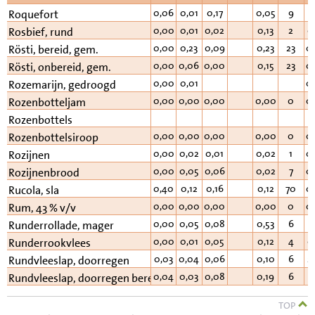
0,06
0,01
0,17
0,05
9
0
Roquefort
0,00
0,01
0,02
0,13
2
0
Rosbief, rund
0,00
0,23
0,09
0,23
23
0
Rösti, bereid, gem.
0,00
0,06
0,00
0,15
23
0
Rösti, onbereid, gem.
0,00
0,01
0
Rozemarijn, gedroogd
0,00
0,00
0,00
0,00
0
0
Rozenbotteljam
Rozenbottels
0,00
0,00
0,00
0,00
0
0
Rozenbottelsiroop
0,00
0,02
0,01
0,02
1
0
Rozijnen
0,00
0,05
0,06
0,02
7
0
Rozijnenbrood
0,40
0,12
0,16
0,12
70
0
Rucola, sla
0,00
0,00
0,00
0,00
0
0
Rum, 43 % v/v
0,00
0,05
0,08
0,53
6
3
Runderrollade, mager
0,00
0,01
0,05
0,12
4
0
Runderrookvlees
0,03
0,04
0,06
0,10
6
2
Rundvleeslap, doorregen
0,04
0,03
0,08
0,19
6
4
Rundvleeslap, doorregen bereid
TOP