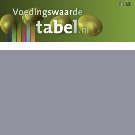
Voedingswaarde
Wat is wat?
Ons voedsel
Bereken
Nieuws
Boeken
Registreren
Inloggen