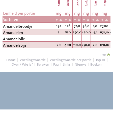
natrium
calcium
kalium
fosfor
k
ijzer
Eenheid per portie
mg
mg
mg
mg
mg
mg
Sorteren
192
126
72,0
96,0
1,0
27,00
0
Amandelbroodje
5
850
250,0
450,0
4,1
150,00
0
Amandelen
Amandelolie
20
400
110,0
270,0
2,0
120,00
0
Amandelspijs
TOP
Home
|
Voedingswaarde
|
Voedingswaarde per portie
|
Top 10
|
Over / Wie is?
|
Bereken
|
Faq
|
Links
|
Nieuws
|
Boeken