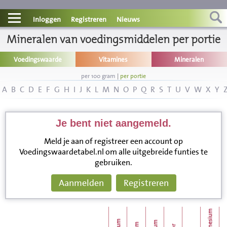
Contact
Inloggen
Registreren
Nieuws
Mineralen van voedingsmiddelen per portie
Informatie
Voedingswaarde
Vitamines
Mineralen
Disclaimer
per 100 gram
|
per portie
A
B
C
D
E
F
G
H
I
J
K
L
M
N
O
P
Q
R
S
T
U
V
W
X
Y
Je bent niet aangemeld.
Meld je aan of registreer een account op
Voedingswaardetabel.nl om alle uitgebreide funties te
gebruiken.
Aanmelden
Registreren
magnesium