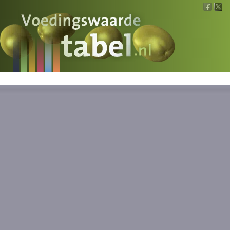
Voedingswaarde
Wat is wat?
Ons voedsel
Bereken
Nieuws
Boeken
Registreren
Inloggen