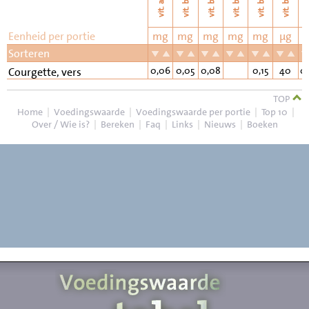
vi
vit. b11
vit. b6
vit. b2
vit. b3
vit. b1
vit. a
Eenheid per portie
mg
mg
mg
mg
mg
µg
Sorteren
0,06
0,05
0,08
0,15
40
0
Courgette, vers
TOP
Home
|
Voedingswaarde
|
Voedingswaarde per portie
|
Top 10
|
Over / Wie is?
|
Bereken
|
Faq
|
Links
|
Nieuws
|
Boeken