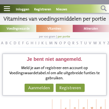
Contact
Inloggen
Registreren
Nieuws
Vitamines van voedingsmiddelen per portie
Informatie
Voedingswaarde
Vitamines
Mineralen
Disclaimer
per 100 gram
|
per portie
A
B
C
D
E
F
G
H
I
J
K
L
M
N
O
P
Q
R
S
T
U
V
W
X
Y
Je bent niet aangemeld.
Meld je aan of registreer een account op
Voedingswaardetabel.nl om alle uitgebreide funties te
gebruiken.
Aanmelden
Registreren