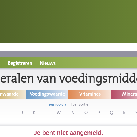
Registreren
Nieuws
eralen van voedingsmidd
inwaarde
Voedingswaarde
Vitamines
Minera
per 100 gram
|
per portie
H
I
J
K
L
M
N
O
P
Q
R
Je bent niet aangemeld.