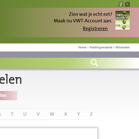
Zien wat je echt eet?
Maak nu VWT-Account aan.
Registreren
Home
>
Voedingswaarde
>
Mineralen
elen
len
S
T
U
V
W
X
Y
Z