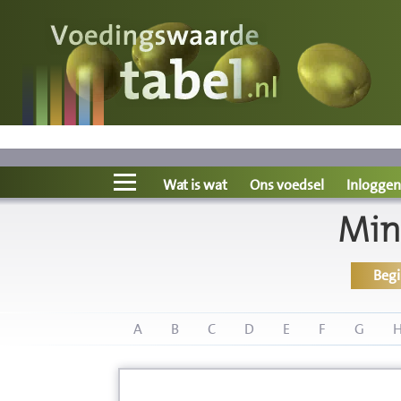
Voedingswaarde
Wat is wat?
Ons voedsel
Wat is wat
Ons voedsel
Inloggen
Min
Bereken
Beg
Nieuws
Boeken
A
B
C
D
E
F
G
Registreren