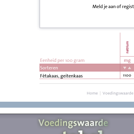
Meld je aan of regis
Inloggen
Contact
Informatie
natrium
Disclaimer
Eenheid per 100 gram
mg
Sorteren
1100
Fètakaas, geitenkaas
Home
|
Voedingswaarde