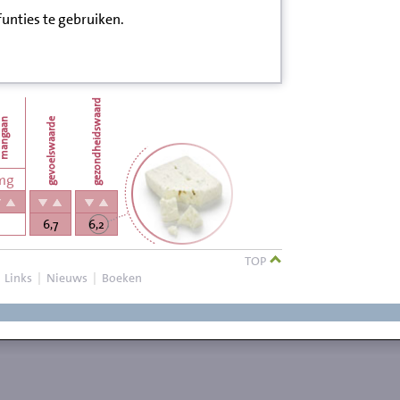
funties te gebruiken.
gezondheidswaarde
gevoelswaarde
angaan
mg
6,7
6,2
TOP
|
Links
|
Nieuws
|
Boeken