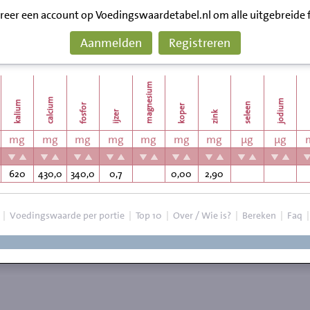
treer een account op Voedingswaardetabel.nl om alle uitgebreide 
Aanmelden
Registreren
magnesium
m
calcium
jodium
kalium
seleen
fosfor
koper
ijzer
zink
mg
mg
mg
mg
mg
mg
mg
µg
µg
620
430,0
340,0
0,7
0,00
2,90
|
Voedingswaarde per portie
|
Top 10
|
Over / Wie is?
|
Bereken
|
Faq