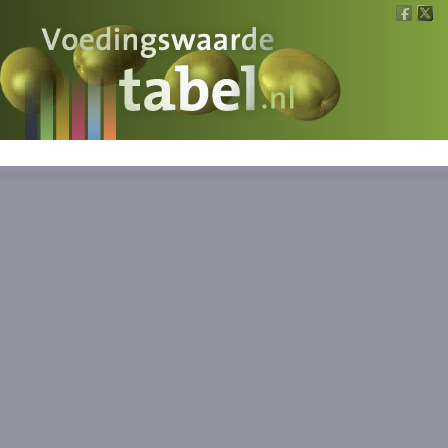
Voedingswaarde
Wat is wat?
Ons voedsel
Bereken
Nieuws
Boeken
Registreren
Inloggen