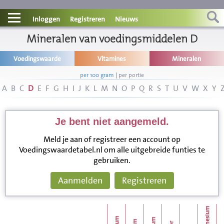
Contact
Inloggen
Registreren
Nieuws
Informatie
Mineralen van voedingsmiddelen D
Voedingswaarde
Vitamines
Mineralen
Disclaimer
per 100 gram
|
per portie
A
B
C
D
E
F
G
H
I
J
K
L
M
N
O
P
Q
R
S
T
U
V
W
X
Y
Je bent niet aangemeld.
Meld je aan of registreer een account op
Voedingswaardetabel.nl om alle uitgebreide funties te
gebruiken.
Aanmelden
Registreren
magnesium