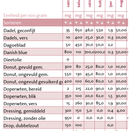
natrium
calcium
kalium
fosfor
k
ijzer
Eenheid per 100 gram
mg
mg
mg
mg
mg
mg
Sorteren
35
650
46,0
57,0
1,9
50,00
0
Dadel, geconfijt
10
400
25,0
30,0
0,3
20,00
0
Dadels, vers
50
450
70,0
50,0
2,2
Dagoeblad
800
110
700,0
200,0
0,3
50,00
0
Danish blue
0
Dieetolie
300
80
25,0
80,0
1,0
10,00
0
Donut, gevuld gem.
550
130
45,0
80,0
1,0
20,00
0
Donut, ongevuld gem.
400
100
60,0
80,0
1,0
20,00
0
Donut, ongevuld gesuikerd gem.
2
215
22,0
90,0
1,0
30,00
0
Doperwten, bereid
350
100
20,0
62,0
1,5
30,00
0
Doperwten, blik
15
260
30,0
85,0
1,9
30,00
0
Doperwten, vers
320
150
5,0
0,0
0,4
4,00
Dressing, gemiddeld
950
0
0,0
0,0
0,0
0
Dressing, zonder olie
150
100
0,0
Drop, dubbelzout