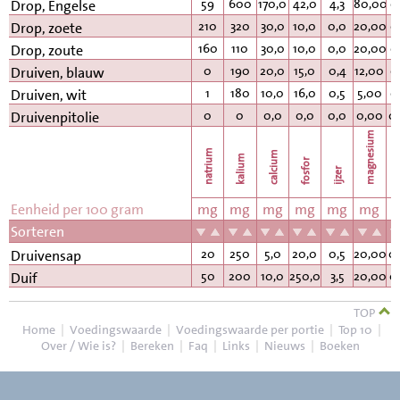
59
600
170,0
42,0
4,3
80,00
0
Drop, Engelse
210
320
30,0
10,0
0,0
20,00
0
Drop, zoete
160
110
30,0
10,0
0,0
20,00
0
Drop, zoute
0
190
20,0
15,0
0,4
12,00
0
Druiven, blauw
1
180
10,0
16,0
0,5
5,00
0
Druiven, wit
0
0
0,0
0,0
0,0
0,00
0
Druivenpitolie
magnesium
natrium
calcium
kalium
fosfor
k
ijzer
Eenheid per 100 gram
mg
mg
mg
mg
mg
mg
Sorteren
20
250
5,0
20,0
0,5
20,00
0
Druivensap
50
200
10,0
250,0
3,5
20,00
0
Duif
TOP
Home
|
Voedingswaarde
|
Voedingswaarde per portie
|
Top 10
|
Over / Wie is?
|
Bereken
|
Faq
|
Links
|
Nieuws
|
Boeken