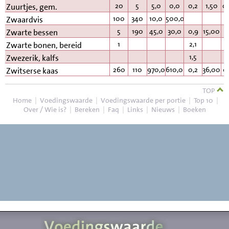
20
5
5,0
0,0
0,2
1,50
0
Zuurtjes, gem.
100
340
10,0
500,0
Zwaardvis
5
190
45,0
30,0
0,9
15,00
0
Zwarte bessen
1
2,1
Zwarte bonen, bereid
1,5
Zwezerik, kalfs
260
110
970,0
610,0
0,2
36,00
0
Zwitserse kaas
TOP
Home
|
Voedingswaarde
|
Voedingswaarde per portie
|
Top 10
|
Over / Wie is?
|
Bereken
|
Faq
|
Links
|
Nieuws
|
Boeken