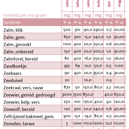
natrium
calcium
kalium
fosfor
k
ijzer
Eenheid per 100 gram
mg
mg
mg
mg
mg
mg
Sorteren
500
310
90,0
290,0
0,7
20,00
0
Zalm, blik
650
300
15,0
240,0
1,0
30,00
0
Zalm, gem.
1100
400
20,0
250,0
0,6
20,00
0
Zalm, gerookt
150
400
20,0
200,0
1,0
30,00
0
Zalm, onbereid
80
400
16,0
250,0
1,0
26,00
0
Zalmforel, bereid
345
69
12,0
50,0
0,5
11,00
0
Zandkoekje
90
450
20,0
350,0
0,4
30,00
0
Zeebaars
20
10,0
0,3
Zeeduivel
870
50
150,0
80,0
2,2
110,00
0
Zeekraal, vers, rauw
3000
7500
850,0
40,0
650,00
Zeewier, gemid. gedroogd
250
100
170,0
40,0
3,0
120,00
0
Zeewier, kelp, vers
120
300
20,0
240,0
0,6
40,00
0
Zeewolf, bereid
900
150
19,0
80,0
0,7
20,00
0
Zelfrijzend bakmeel, gem.
5
1200
110,0
1200,0
12,0
10,00
1
Zemelen, tarwe