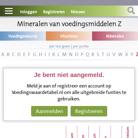
Contact
Inloggen
Registreren
Nieuws
Informatie
Mineralen van voedingsmiddelen Z
Voedingswaarde
Vitamines
Mineralen
Disclaimer
per 100 gram
|
per portie
A
B
C
D
E
F
G
H
I
J
K
L
M
N
O
P
Q
R
S
T
U
V
W
X
Y
Je bent niet aangemeld.
Meld je aan of registreer een account op
Voedingswaardetabel.nl om alle uitgebreide funties te
gebruiken.
Aanmelden
Registreren
magnesium