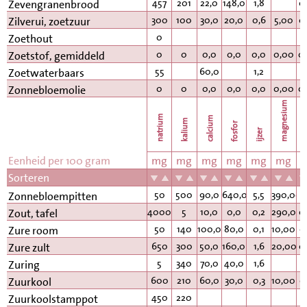
457
201
22,0
148,0
1,8
0
Zevengranenbrood
300
100
30,0
20,0
0,6
5,00
0
Zilverui, zoetzuur
0
Zoethout
0
0
0,0
0,0
0,0
0,00
0
Zoetstof, gemiddeld
55
60,0
1,2
Zoetwaterbaars
0
0
0,0
0,0
0,0
0,00
0
Zonnebloemolie
magnesium
natrium
calcium
kalium
fosfor
k
ijzer
Eenheid per 100 gram
mg
mg
mg
mg
mg
mg
Sorteren
50
500
90,0
640,0
5,5
390,00
2
Zonnebloempitten
40000
5
10,0
0,0
0,2
290,00
0
Zout, tafel
50
140
100,0
80,0
0,1
10,00
0
Zure room
650
300
50,0
160,0
1,6
20,00
0
Zure zult
5
340
70,0
40,0
1,6
Zuring
600
210
60,0
30,0
0,3
10,00
0
Zuurkool
450
220
Zuurkoolstamppot