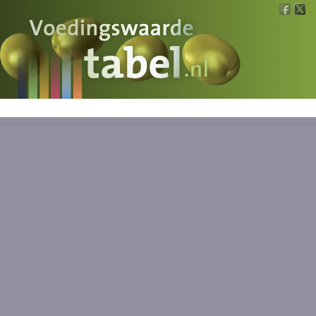
Voedingswaarde
Wat is wat?
Ons voedsel
Bereken
Nieuws
Boeken
Registreren
Inloggen