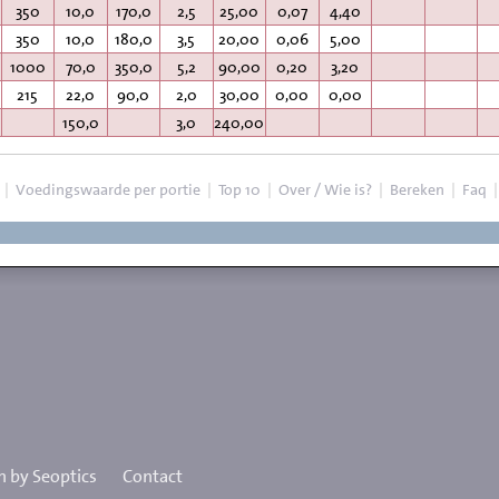
350
10,0
170,0
2,5
25,00
0,07
4,40
350
10,0
180,0
3,5
20,00
0,06
5,00
1000
70,0
350,0
5,2
90,00
0,20
3,20
215
22,0
90,0
2,0
30,00
0,00
0,00
150,0
3,0
240,00
|
Voedingswaarde per portie
|
Top 10
|
Over / Wie is?
|
Bereken
|
Faq
 by Seoptics
Contact