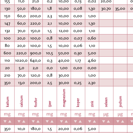
155
11,0
21,0
0,2
10,00
0,13
0,02
20,00
0
130
50,0
180,0
1,8
10,00
0,08
1,30
30,70
35,00
0
150
60,0
200,0
2,3
10,00
0,00
1,00
147
60,0
220,0
2,1
10,00
0,00
1,30
132
70,0
150,0
1,5
12,00
0,00
1,10
100
20,0
100,0
0,8
10,00
0,07
0,60
80
20,0
100,0
1,5
10,00
0,06
1,10
600
220,0
900,0
10,5
50,00
0,30
5,00
110
1020,0
640,0
0,3
40,00
1,17
4,60
20
5,0
2,0
0,0
1,00
0,00
0,00
210
70,0
120,0
0,8
30,00
1,00
350
13,0
200,0
2,5
30,00
0,25
2,30
magnesium
m
calcium
jodium
kalium
seleen
fosfor
koper
ijzer
zink
mg
mg
mg
mg
mg
mg
mg
µg
µg
350
10,0
180,0
1,5
20,00
0,06
5,00