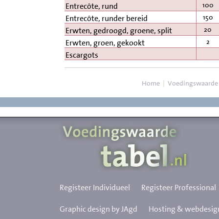
100
Entrecôte, rund
150
Entrecôte, runder bereid
20
Erwten, gedroogd, groene, split
2
Erwten, groen, gekookt
Escargots
Home
|
Voedingswaarde
Registeer Individueel
Registeer Professional
Graphic design by JAgd
Hosting & webdesign