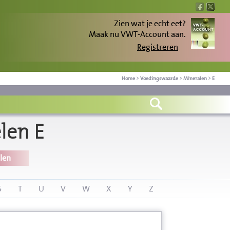
Zien wat je echt eet?
Maak nu VWT-Account aan.
Registreren
Home
>
Voedingswaarde
>
Mineralen
>
E
len E
len
S
T
U
V
W
X
Y
Z