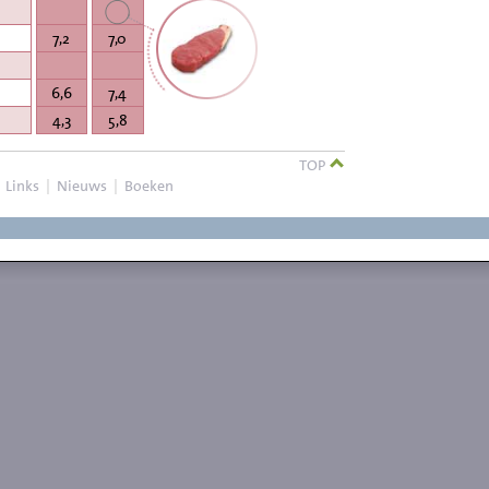
7,2
7,0
6,6
7,4
4,3
5,8
TOP
|
Links
|
Nieuws
|
Boeken