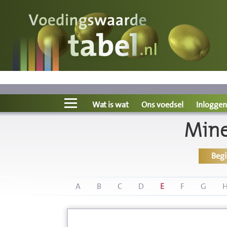
Voedingswaarde
Wat is wat?
Ons voedsel
Wat is wat
Ons voedsel
Inloggen
Mine
Bereken
Beg
Nieuws
Boeken
A
B
C
D
E
F
G
Registreren