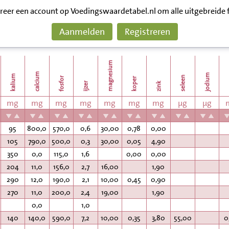
treer een account op Voedingswaardetabel.nl om alle uitgebreide 
Aanmelden
Registreren
magnesium
m
calcium
jodium
kalium
seleen
fosfor
koper
ijzer
zink
mg
mg
mg
mg
mg
mg
mg
µg
µg
95
800,0
570,0
0,6
30,00
0,78
0,00
105
790,0
500,0
0,3
30,00
0,05
4,90
350
0,0
115,0
1,6
0,00
0,00
204
11,0
156,0
2,7
16,00
1,90
290
12,0
190,0
2,1
10,00
0,45
0,90
270
11,0
200,0
2,4
19,00
1,90
0,0
1,0
140
140,0
590,0
7,2
10,00
0,35
3,80
55,00
0