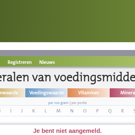
Registreren
Nieuws
ralen van voedingsmidde
inwaarde
Voedingswaarde
Vitamines
Minera
per 100 gram
|
per portie
H
I
J
K
L
M
N
O
P
Q
R
Je bent niet aangemeld.