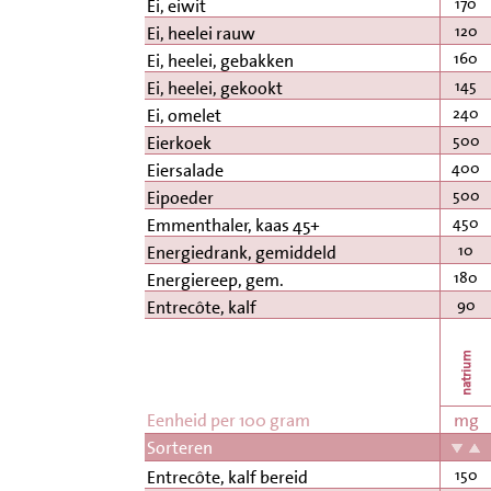
170
Ei, eiwit
120
Ei, heelei rauw
160
Ei, heelei, gebakken
145
Ei, heelei, gekookt
240
Ei, omelet
500
Eierkoek
400
Eiersalade
500
Eipoeder
450
Emmenthaler, kaas 45+
10
Energiedrank, gemiddeld
180
Energiereep, gem.
90
Entrecôte, kalf
natrium
Eenheid per 100 gram
mg
Sorteren
150
Entrecôte, kalf bereid