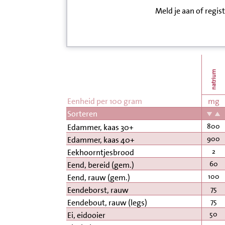
Meld je aan of regis
Inloggen
Contact
Informatie
natrium
Disclaimer
Eenheid per 100 gram
mg
Sorteren
800
Edammer, kaas 30+
900
Edammer, kaas 40+
2
Eekhoorntjesbrood
60
Eend, bereid (gem.)
100
Eend, rauw (gem.)
75
Eendeborst, rauw
75
Eendebout, rauw (legs)
50
Ei, eidooier