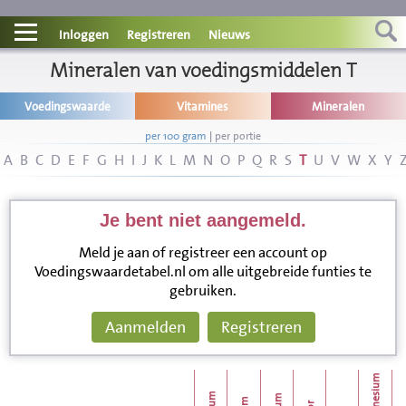
Contact
Inloggen
Registreren
Nieuws
Informatie
Mineralen van voedingsmiddelen T
Voedingswaarde
Vitamines
Mineralen
Disclaimer
per 100 gram
|
per portie
A
B
C
D
E
F
G
H
I
J
K
L
M
N
O
P
Q
R
S
T
U
V
W
X
Y
Je bent niet aangemeld.
Meld je aan of registreer een account op
Voedingswaardetabel.nl om alle uitgebreide funties te
gebruiken.
Aanmelden
Registreren
magnesium