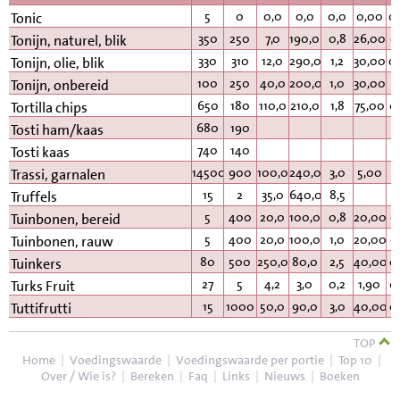
5
0
0,0
0,0
0,0
0,00
0
Tonic
350
250
7,0
190,0
0,8
26,00
0
Tonijn, naturel, blik
330
310
12,0
290,0
1,2
30,00
0
Tonijn, olie, blik
100
250
40,0
200,0
1,0
30,00
0
Tonijn, onbereid
650
180
110,0
210,0
1,8
75,00
0
Tortilla chips
680
190
Tosti ham/kaas
740
140
Tosti kaas
14500
900
100,0
240,0
3,0
5,00
Trassi, garnalen
15
2
35,0
640,0
8,5
Truffels
5
400
20,0
100,0
0,8
20,00
0
Tuinbonen, bereid
5
400
20,0
100,0
1,0
20,00
0
Tuinbonen, rauw
80
500
250,0
80,0
2,5
40,00
0
Tuinkers
27
5
4,2
3,0
0,2
1,90
0
Turks Fruit
15
1000
50,0
90,0
3,0
40,00
0
Tuttifrutti
TOP
Home
|
Voedingswaarde
|
Voedingswaarde per portie
|
Top 10
|
Over / Wie is?
|
Bereken
|
Faq
|
Links
|
Nieuws
|
Boeken