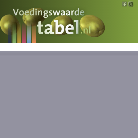
Voedingswaarde
Wat is wat?
Ons voedsel
Bereken
Nieuws
Boeken
Registreren
Inloggen