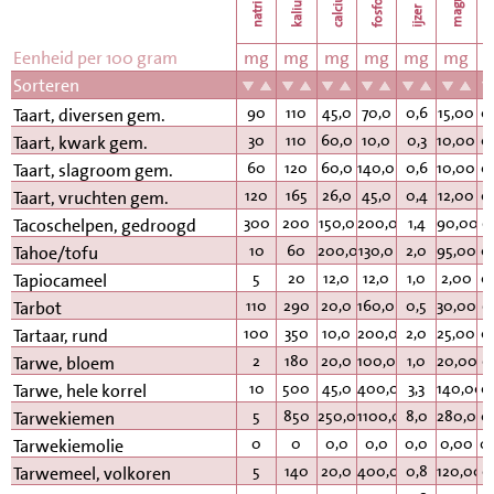
natrium
calcium
kalium
fosfor
k
ijzer
Eenheid per 100 gram
mg
mg
mg
mg
mg
mg
Sorteren
90
110
45,0
70,0
0,6
15,00
0
Taart, diversen gem.
30
110
60,0
10,0
0,3
10,00
0
Taart, kwark gem.
60
120
60,0
140,0
0,6
10,00
0
Taart, slagroom gem.
120
165
26,0
45,0
0,4
12,00
0
Taart, vruchten gem.
300
200
150,0
200,0
1,4
90,00
0
Tacoschelpen, gedroogd
10
60
200,0
130,0
2,0
95,00
0
Tahoe/tofu
5
20
12,0
12,0
1,0
2,00
0
Tapiocameel
110
290
20,0
160,0
0,5
30,00
0
Tarbot
100
350
10,0
200,0
2,0
25,00
0
Tartaar, rund
2
180
20,0
100,0
1,0
20,00
0
Tarwe, bloem
10
500
45,0
400,0
3,3
140,00
0
Tarwe, hele korrel
5
850
250,0
1100,0
8,0
280,00
0
Tarwekiemen
0
0
0,0
0,0
0,0
0,00
0
Tarwekiemolie
5
140
20,0
400,0
0,8
120,00
0
Tarwemeel, volkoren