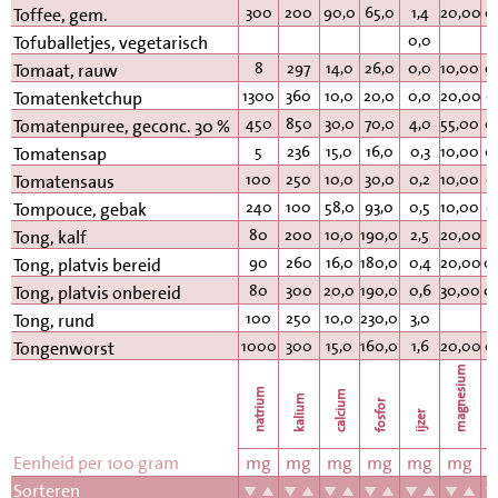
300
200
90,0
65,0
1,4
20,00
0
Toffee, gem.
0,0
Tofuballetjes, vegetarisch
8
297
14,0
26,0
0,0
10,00
0
Tomaat, rauw
1300
360
10,0
20,0
0,0
20,00
0
Tomatenketchup
450
850
30,0
70,0
4,0
55,00
0
Tomatenpuree, geconc. 30 %
5
236
15,0
16,0
0,3
10,00
0
Tomatensap
100
250
10,0
30,0
0,2
10,00
0
Tomatensaus
240
100
58,0
93,0
0,5
10,00
0
Tompouce, gebak
80
200
10,0
190,0
2,5
20,00
0
Tong, kalf
90
260
16,0
180,0
0,4
20,00
0
Tong, platvis bereid
80
300
20,0
190,0
0,6
30,00
0
Tong, platvis onbereid
100
250
10,0
230,0
3,0
Tong, rund
1000
300
15,0
160,0
1,6
20,00
0
Tongenworst
magnesium
natrium
calcium
kalium
fosfor
k
ijzer
Eenheid per 100 gram
mg
mg
mg
mg
mg
mg
Sorteren