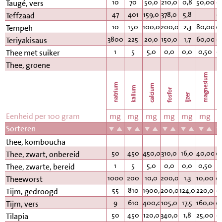
10
70
50,0
210,0
0,8
50,00
0
Taugé, vers
47
401
159,0
378,0
5,8
0
Teffzaad
10
150
100,0
200,0
2,3
80,00
0
Tempeh
3800
225
20,0
150,0
1,7
60,00
0
Teriyakisaus
1
5
5,0
0,0
0,0
0,50
0
Thee met suiker
Thee, groene
magnesium
natrium
calcium
kalium
fosfor
k
ijzer
Eenheid per 100 gram
mg
mg
mg
mg
mg
mg
Sorteren
thee, komboucha
50
450
450,0
310,0
16,0
40,00
0
Thee, zwart, onbereid
1
5
5,0
0,0
0,0
0,50
Thee, zwarte, bereid
1000
200
10,0
200,0
1,3
10,00
0
Theeworst
55
810
1900,0
200,0
124,0
220,00
0
Tijm, gedroogd
9
610
400,0
105,0
17,5
160,00
0
Tijm, vers
50
450
120,0
340,0
1,8
25,00
0
Tilapia