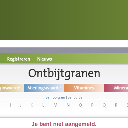
Registreren
Nieuws
Ontbijtgranen
ginwaarde
Voedingswaarde
Vitamines
Minera
per 100 gram
|
per portie
H
I
J
K
L
M
N
O
P
Q
R
Je bent niet aangemeld.