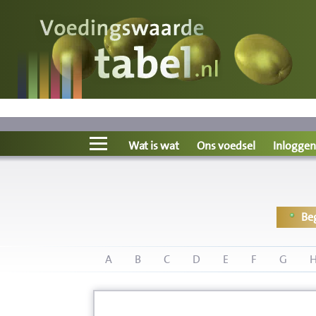
Voedingswaarde
Wat is wat?
Ons voedsel
Wat is wat
Ons voedsel
Inloggen
Bereken
Be
Nieuws
Boeken
A
B
C
D
E
F
G
Registreren