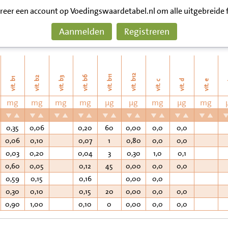
treer een account op Voedingswaardetabel.nl om alle uitgebreide 
Aanmelden
Registreren
vit. b12
vit. b11
vit. b6
vit. b2
vit. b3
vit. b1
vit. d
vit. e
v
vit. c
mg
mg
mg
mg
µg
µg
mg
µg
mg
0,35
0,06
0,20
60
0,00
0,0
0,0
0,06
0,10
0,07
1
0,80
0,0
0,0
0,03
0,20
0,04
3
0,30
1,0
0,1
0,60
0,05
0,12
45
0,00
0,0
0,0
0,59
0,15
0,16
0,00
0,0
0,30
0,10
0,15
20
0,00
0,0
0,0
0,90
1,00
0,10
0
0,00
0,0
0,0