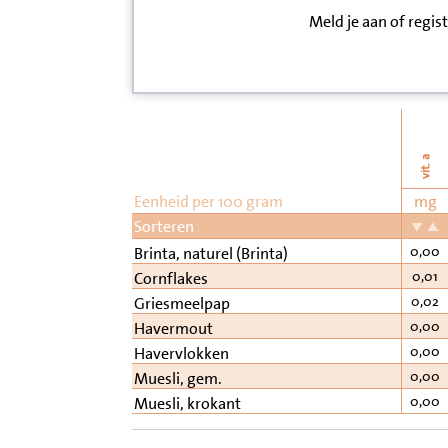
Meld je aan of regis
Inloggen
Contact
Informatie
vit. a
Disclaimer
Eenheid per 100 gram
mg
Sorteren
0,00
Brinta, naturel (Brinta)
0,01
Cornflakes
0,02
Griesmeelpap
0,00
Havermout
0,00
Havervlokken
0,00
Muesli, gem.
0,00
Muesli, krokant