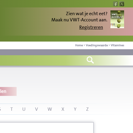
Zien wat je echt eet?
Maak nu VWT-Account aan.
Registreren
Home
>
Voedingswaarde
>
Vitamines
len
S
T
U
V
W
X
Y
Z