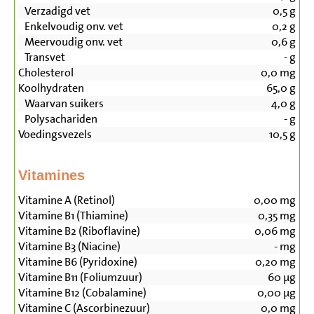
Verzadigd vet
0,5
g
Enkelvoudig onv. vet
0,2
g
Meervoudig onv. vet
0,6
g
Transvet
-
g
Cholesterol
0,0
mg
Koolhydraten
65,0
g
Waarvan suikers
4,0
g
Polysachariden
-
g
Voedingsvezels
10,5
g
Vitamines
Vitamine A (Retinol)
0,00
mg
Vitamine B1 (Thiamine)
0,35
mg
Vitamine B2 (Riboflavine)
0,06
mg
Vitamine B3 (Niacine)
-
mg
Vitamine B6 (Pyridoxine)
0,20
mg
Vitamine B11 (Foliumzuur)
60
µg
Vitamine B12 (Cobalamine)
0,00
µg
Vitamine C (Ascorbinezuur)
0,0
mg