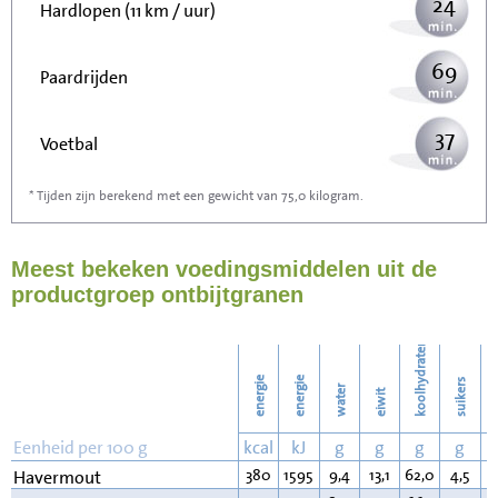
24
Hardlopen (11 km / uur)
69
Paardrijden
37
Voetbal
* Tijden zijn berekend met een gewicht van 75,0 kilogram.
111
Stofzuigen
Meest bekeken voedingsmiddelen uit de
121
Strijken
productgroep ontbijtgranen
139
Wassen
koolhydraten
energie
energie
suikers
water
eiwit
v
Eenheid per 100 g
kcal
kJ
g
g
g
g
380
1595
9,4
13,1
62,0
4,5
7
Havermout