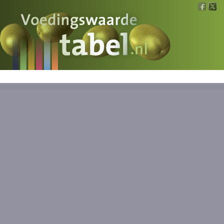
Voedingswaarde
Wat is wat?
Ons voedsel
Bereken
Nieuws
Boeken
Registreren
Inloggen