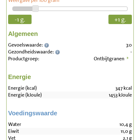
Weergave per 100 gram
-1 g.
+1 g.
Algemeen
Gevoelswaarde:
7,0
Gezondheidswaarde:
-
Productgroep:
Ontbijtgranen
Energie
Energie (kcal)
347
kcal
Energie (kJoule)
1453
kJoule
Voedingswaarde
Water
10,4
g
Eiwit
11,0
g
Vet
2,1
g