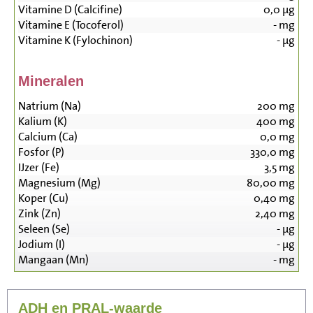
Vitamine D (Calcifine)
0,0
µg
Vitamine E (Tocoferol)
-
mg
Vitamine K (Fylochinon)
-
µg
Mineralen
Natrium (Na)
200
mg
Kalium (K)
400
mg
Calcium (Ca)
0,0
mg
Fosfor (P)
330,0
mg
IJzer (Fe)
3,5
mg
Magnesium (Mg)
80,00
mg
Koper (Cu)
0,40
mg
Zink (Zn)
2,40
mg
Seleen (Se)
-
µg
Jodium (I)
-
µg
Mangaan (Mn)
-
mg
ADH en PRAL-waarde