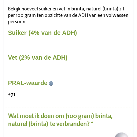
Bekijk hoeveel suiker en vet in brinta, naturel (brinta) zit
per 100 gram ten opzichte van de ADH van een volwassen
persoon.
Suiker (4% van de ADH)
Vet (2% van de ADH)
252
PRAL-waarde
Zitten, tv kijken
+7,1
50
Fietsen (15 km/uur)
Wat moet ik doen om
(100 gram)
brinta,
62
Wandelen (5 km/uur)
naturel (brinta)
te verbranden? *