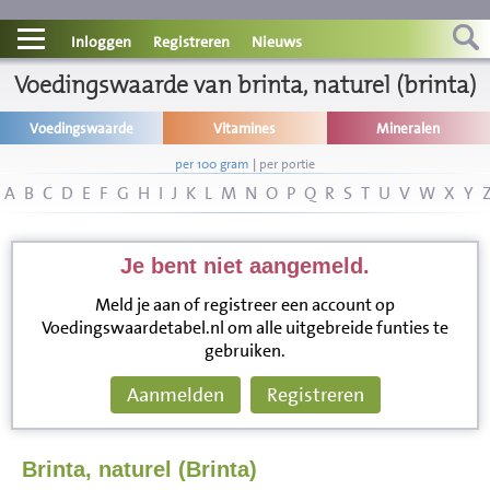
Contact
Inloggen
Registreren
Nieuws
Voedingswaarde van brinta, naturel (brinta)
Informatie
Voedingswaarde
Vitamines
Mineralen
Disclaimer
per 100 gram
|
per portie
A
B
C
D
E
F
G
H
I
J
K
L
M
N
O
P
Q
R
S
T
U
V
W
X
Y
Je bent niet aangemeld.
Meld je aan of registreer een account op
Voedingswaardetabel.nl om alle uitgebreide funties te
gebruiken.
Aanmelden
Registreren
Brinta, naturel (Brinta)