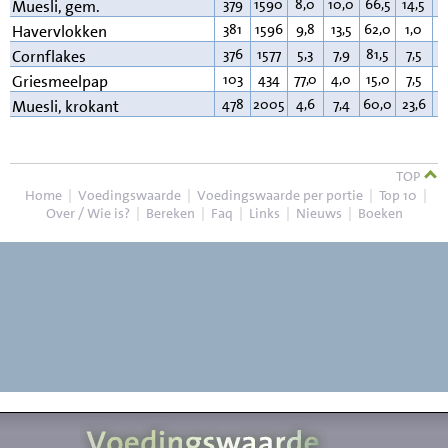
379
1590
8,0
10,0
66,5
14,5
6
Muesli, gem.
381
1596
9,8
13,5
62,0
1,0
7
Havervlokken
376
1577
5,3
7,9
81,5
7,5
0
Cornflakes
103
434
77,0
4,0
15,0
7,5
3
Griesmeelpap
478
2005
4,6
7,4
60,0
23,6
2
Muesli, krokant
TOP
Home
|
Voedingswaarde
|
Voedingswaarde per portie
|
Top 10
|
Over / Wie is?
|
Bereken
|
Faq
|
Links
|
Nieuws
|
Boeken