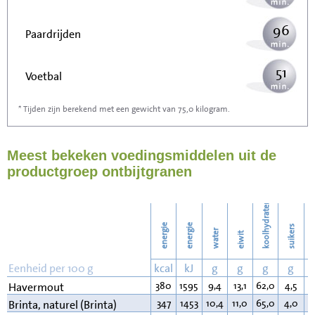
96
Paardrijden
51
Voetbal
* Tijden zijn berekend met een gewicht van 75,0 kilogram.
153
Stofzuigen
Meest bekeken voedingsmiddelen uit de
166
Strijken
productgroep ontbijtgranen
191
Wassen
koolhydraten
energie
energie
suikers
water
eiwit
v
Eenheid per 100 g
kcal
kJ
g
g
g
g
380
1595
9,4
13,1
62,0
4,5
7
Havermout
347
1453
10,4
11,0
65,0
4,0
2
Brinta, naturel (Brinta)