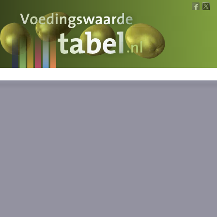
Voedingswaarde
Wat is wat?
Ons voedsel
Bereken
Nieuws
Boeken
Registreren
Inloggen