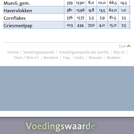
379
1590
8,0
10,0
66,5
14,5
6
Muesli, gem.
381
1596
9,8
13,5
62,0
1,0
7
Havervlokken
376
1577
5,3
7,9
81,5
7,5
0
Cornflakes
103
434
77,0
4,0
15,0
7,5
3
Griesmeelpap
TOP
Home
|
Voedingswaarde
|
Voedingswaarde per portie
|
Top 10
|
Over / Wie is?
|
Bereken
|
Faq
|
Links
|
Nieuws
|
Boeken