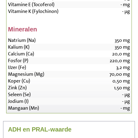
Vitamine E (Tocoferol)
-
mg
Vitamine K (Fylochinon)
-
µg
Mineralen
Natrium (Na)
350
mg
Kalium (K)
350
mg
Calcium (Ca)
20,0
mg
Fosfor (P)
220,0
mg
IJzer (Fe)
3,2
mg
Magnesium (Mg)
70,00
mg
Koper (Cu)
0,50
mg
Zink (Zn)
1,50
mg
Seleen (Se)
-
µg
Jodium (I)
-
µg
Mangaan (Mn)
-
mg
ADH en PRAL-waarde