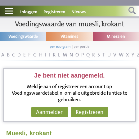
Contact
Inloggen
Registreren
Nieuws
Informatie
Voedingswaarde van muesli, krokant
Voedingswaarde
Vitamines
Mineralen
Disclaimer
per 100 gram
|
per portie
A
B
C
D
E
F
G
H
I
J
K
L
M
N
O
P
Q
R
S
T
U
V
W
X
Y
Je bent niet aangemeld.
Meld je aan of registreer een account op
Voedingswaardetabel.nl om alle uitgebreide funties te
gebruiken.
Aanmelden
Registreren
Muesli, krokant