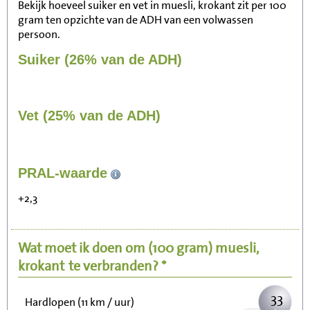
Bekijk hoeveel suiker en vet in muesli, krokant zit per 100
gram ten opzichte van de ADH van een volwassen
persoon.
Suiker (26% van de ADH)
Vet (25% van de ADH)
348
PRAL-waarde
Zitten, tv kijken
+2,3
70
Fietsen (15 km/uur)
Wat moet ik doen om
(100 gram)
muesli,
85
Wandelen (5 km/uur)
krokant
te verbranden? *
33
Hardlopen (11 km / uur)