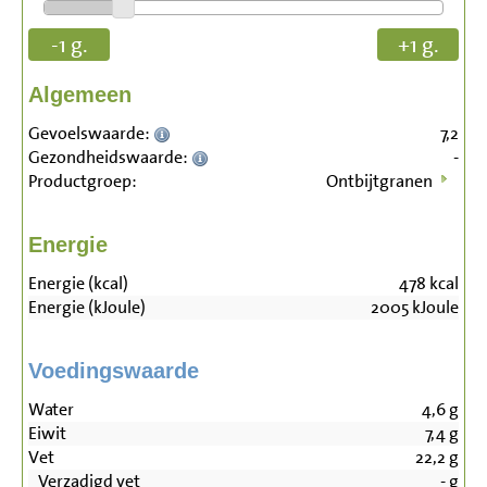
-1 g.
+1 g.
Algemeen
Gevoelswaarde:
7,2
Gezondheidswaarde:
-
Productgroep:
Ontbijtgranen
Energie
Energie (kcal)
478
kcal
Energie (kJoule)
2005
kJoule
Voedingswaarde
Water
4,6
g
Eiwit
7,4
g
Vet
22,2
g
Verzadigd vet
-
g