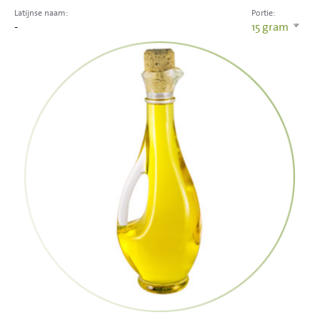
Latijnse naam:
Portie:
-
15
gram