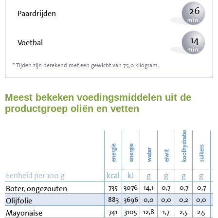
26
Paardrijden
14
Voetbal
* Tijden zijn berekend met een gewicht van 75,0 kilogram.
42
Stofzuigen
Meest bekeken voedingsmiddelen uit de
46
Strijken
productgroep oliën en vetten
53
Wassen
koolhydraten
energie
energie
suikers
water
eiwit
v
Eenheid per 100 g
kcal
kJ
g
g
g
g
735
3076
14,1
0,7
0,7
0,7
8
Boter, ongezouten
883
3696
0,0
0,0
0,2
0,0
9
Olijfolie
741
3105
12,8
1,7
2,5
2,5
8
Mayonaise