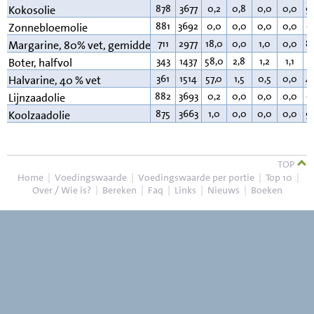
878
3677
0,2
0,8
0,0
0,0
9
Kokosolie
881
3692
0,0
0,0
0,0
0,0
9
Zonnebloemolie
711
2977
18,0
0,0
1,0
0,0
8
Margarine, 80% vet, gemiddeld
343
1437
58,0
2,8
1,2
1,1
3
Boter, halfvol
361
1514
57,0
1,5
0,5
0,0
4
Halvarine, 40 % vet
882
3693
0,2
0,0
0,0
0,0
9
Lijnzaadolie
875
3663
1,0
0,0
0,0
0,0
9
Koolzaadolie
TOP
Home
|
Voedingswaarde
|
Voedingswaarde per portie
|
Top 10
|
Over / Wie is?
|
Bereken
|
Faq
|
Links
|
Nieuws
|
Boeken