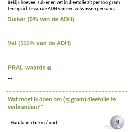
Bekijk hoeveel suiker en vet in dieetolie zit per 100 gram
ten opzichte van de ADH van een volwassen persoon.
Suiker (0% van de ADH)
Vet (111% van de ADH)
96
PRAL-waarde
Zitten, tv kijken
---
19
Fietsen (15 km/uur)
Wat moet ik doen om
(15 gram)
dieetolie
te
24
Wandelen (5 km/uur)
verbranden? *
9
Hardlopen (11 km / uur)