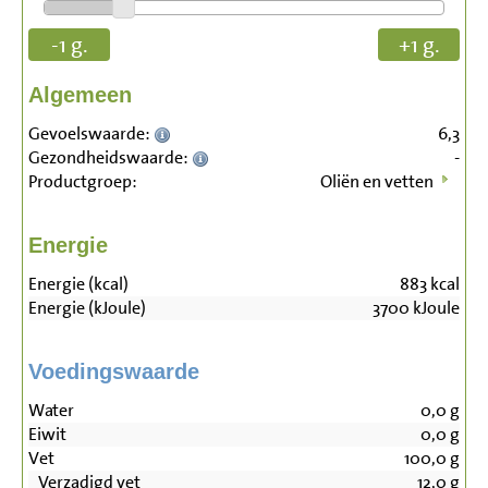
-1 g.
+1 g.
Algemeen
Gevoelswaarde:
6,3
Gezondheidswaarde:
-
Productgroep:
Oliën en vetten
Energie
Energie (kcal)
883
kcal
Energie (kJoule)
3700
kJoule
Voedingswaarde
Water
0,0
g
Eiwit
0,0
g
Vet
100,0
g
Verzadigd vet
12,0
g