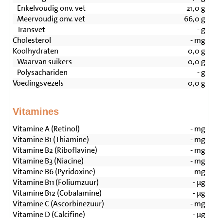
Enkelvoudig onv. vet
21,0
g
Meervoudig onv. vet
66,0
g
Transvet
-
g
Cholesterol
-
mg
Koolhydraten
0,0
g
Waarvan suikers
0,0
g
Polysachariden
-
g
Voedingsvezels
0,0
g
Vitamines
Vitamine A (Retinol)
-
mg
Vitamine B1 (Thiamine)
-
mg
Vitamine B2 (Riboflavine)
-
mg
Vitamine B3 (Niacine)
-
mg
Vitamine B6 (Pyridoxine)
-
mg
Vitamine B11 (Foliumzuur)
-
µg
Vitamine B12 (Cobalamine)
-
µg
Vitamine C (Ascorbinezuur)
-
mg
Vitamine D (Calcifine)
-
µg