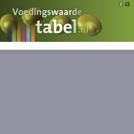
Voedingswaarde
Wat is wat?
Ons voedsel
Bereken
Nieuws
Boeken
Registreren
Inloggen