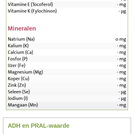
Vitamine E (Tocoferol)
-
mg
Vitamine K (Fylochinon)
-
µg
Mineralen
Natrium (Na)
0
mg
Kalium (K)
-
mg
Calcium (Ca)
-
mg
Fosfor (P)
-
mg
IJzer (Fe)
-
mg
Magnesium (Mg)
-
mg
Koper (Cu)
-
mg
Zink (Zn)
-
mg
Seleen (Se)
-
µg
Jodium (I)
-
µg
Mangaan (Mn)
-
mg
ADH en PRAL-waarde