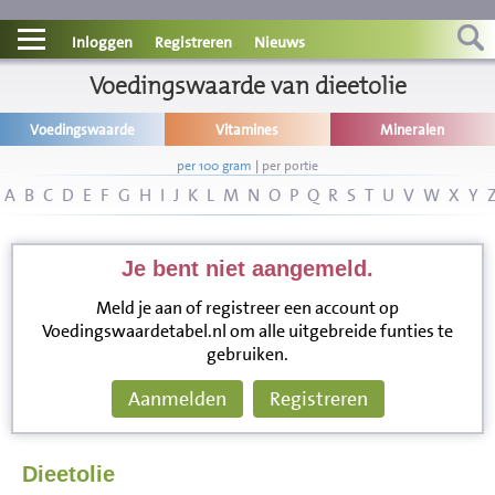
Contact
Inloggen
Registreren
Nieuws
Informatie
Voedingswaarde van dieetolie
Voedingswaarde
Vitamines
Mineralen
Disclaimer
per 100 gram
|
per portie
A
B
C
D
E
F
G
H
I
J
K
L
M
N
O
P
Q
R
S
T
U
V
W
X
Y
Je bent niet aangemeld.
Meld je aan of registreer een account op
Voedingswaardetabel.nl om alle uitgebreide funties te
gebruiken.
Aanmelden
Registreren
Dieetolie