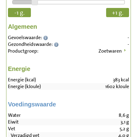
-1 g.
+1 g.
Algemeen
Gevoelswaarde:
-
Gezondheidswaarde:
-
Productgroep:
Zoetwaren
Energie
Energie (kcal)
383
kcal
Energie (kJoule)
1602
kJoule
Voedingswaarde
Water
8,6
g
Eiwit
3,1
g
Vet
5,2
g
Verzadigd vet
4,0
g