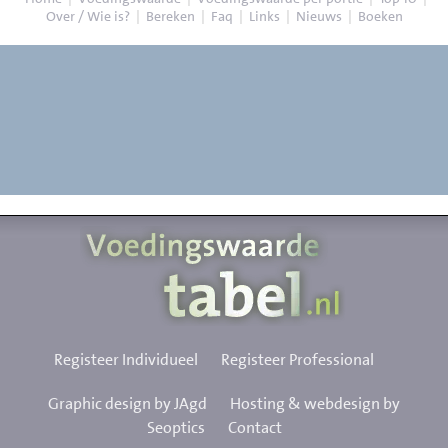
Over / Wie is?
|
Bereken
|
Faq
|
Links
|
Nieuws
|
Boeken
Registeer Individueel
Registeer Professional
Graphic design by JAgd
Hosting & webdesign by
Seoptics
Contact