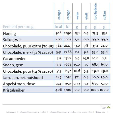
77
Wassen
koolhydraten
energie
energie
suikers
water
eiwit
v
Eenheid per 100 g
kcal
kJ
g
g
g
g
308
1290
23,1
0,4
75,5
75,1
0
Honing
402
1683
1,0
0,0
99,0
99,0
0
Suiker, wit
584
2443
13,0
7,8
35,2
24,0
4
Chocolade, puur extra (70-85% cacao)
541
2266
2,1
9,2
55,0
55,0
3
Chocolade, melk (32 % cacao)
411
1720
9,9
19,8
10,8
2,2
2
Cacaopoeder
398
1668
15,0
3,5
68,5
65,0
1
Snoep, gem.
513
2152
10,6
5,3
49,0
49,0
3
Chocolade, puur (54 % cacao)
247
1038
37,1
0,4
60,0
59,0
0
Jam, aardbei, huishoud
274
1150
29,7
3,2
63,0
52,0
0
Appelstroop, rinse
406
1700
0,0
0,0
100,0
100,0
0
Kristalsuiker
TOP
Home
|
Voedingswaarde
|
Voedingswaarde per portie
|
Top 10
|