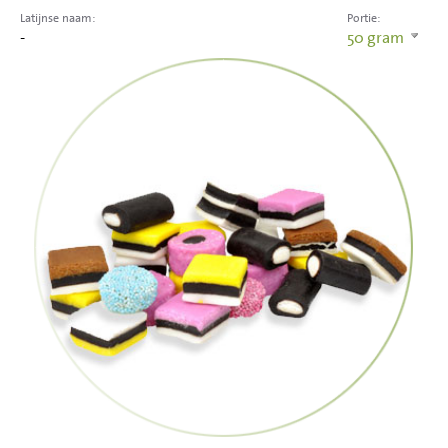
Latijnse naam:
Portie:
-
50
gram