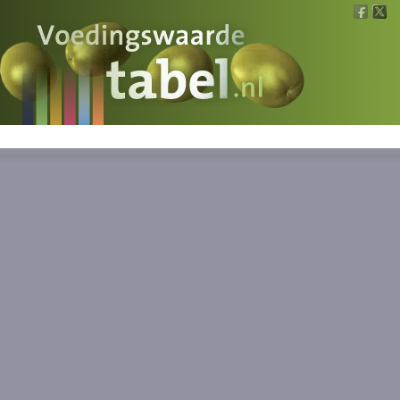
Voedingswaarde
Wat is wat?
Ons voedsel
Bereken
Nieuws
Boeken
Registreren
Inloggen