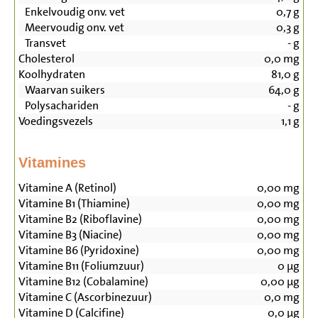
Enkelvoudig onv. vet
0,7
g
Meervoudig onv. vet
0,3
g
Transvet
-
g
Cholesterol
0,0
mg
Koolhydraten
81,0
g
Waarvan suikers
64,0
g
Polysachariden
-
g
Voedingsvezels
1,1
g
Vitamines
Vitamine A (Retinol)
0,00
mg
Vitamine B1 (Thiamine)
0,00
mg
Vitamine B2 (Riboflavine)
0,00
mg
Vitamine B3 (Niacine)
0,00
mg
Vitamine B6 (Pyridoxine)
0,00
mg
Vitamine B11 (Foliumzuur)
0
µg
Vitamine B12 (Cobalamine)
0,00
µg
Vitamine C (Ascorbinezuur)
0,0
mg
Vitamine D (Calcifine)
0,0
µg