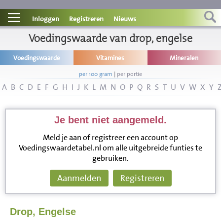
Contact
Inloggen
Registreren
Nieuws
Informatie
Voedingswaarde van drop, engelse
Voedingswaarde
Vitamines
Mineralen
Disclaimer
per 100 gram
|
per portie
A
B
C
D
E
F
G
H
I
J
K
L
M
N
O
P
Q
R
S
T
U
V
W
X
Y
Je bent niet aangemeld.
Meld je aan of registreer een account op
Voedingswaardetabel.nl om alle uitgebreide funties te
gebruiken.
Aanmelden
Registreren
Drop, Engelse