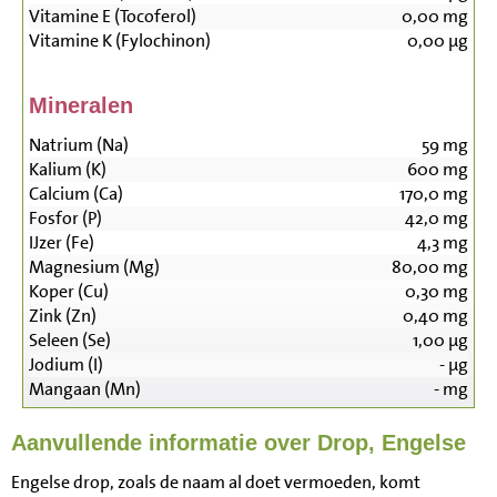
Vitamine E (Tocoferol)
0,00
mg
Vitamine K (Fylochinon)
0,00
µg
Mineralen
Natrium (Na)
59
mg
Kalium (K)
600
mg
Calcium (Ca)
170,0
mg
Fosfor (P)
42,0
mg
IJzer (Fe)
4,3
mg
Magnesium (Mg)
80,00
mg
Koper (Cu)
0,30
mg
Zink (Zn)
0,40
mg
Seleen (Se)
1,00
µg
Jodium (I)
-
µg
Mangaan (Mn)
-
mg
Aanvullende informatie over Drop, Engelse
Engelse drop, zoals de naam al doet vermoeden, komt