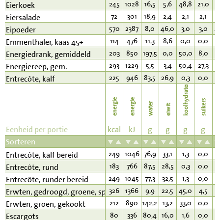
245
1028
16,5
5,6
48,8
21,0
2
Eierkoek
72
301
18,9
2,4
2,1
2,1
6
Eiersalade
570
2387
8,0
46,0
3,0
3,0
4
Eipoeder
114
476
11,3
8,6
0,0
0,0
8
Emmenthaler, kaas 45+
203
850
197,5
0,0
50,0
8,0
0
Energiedrank, gemiddeld
293
1229
5,5
3,4
50,4
27,3
8
Energiereep, gem.
225
946
83,5
26,9
0,3
0,0
1
Entrecôte, kalf
koolhydraten
energie
energie
suikers
water
eiwit
v
Eenheid per portie
kcal
kJ
g
g
g
g
Sorteren
249
1046
76,9
33,1
1,3
0,0
1
Entrecôte, kalf bereid
183
766
87,5
28,5
0,3
0,0
7
Entrecôte, rund
249
1045
77,3
32,5
1,3
0,0
1
Entrecôte, runder bereid
326
1366
9,9
22,5
45,0
4,5
1
Erwten, gedroogd, groene, split
212
890
142,2
13,2
33,0
0,0
1
Erwten, groen, gekookt
80
336
80,4
16,0
1,6
0,0
1
Escargots