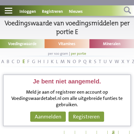
Contact
Inloggen
Registreren
Nieuws
Voedingswaarde van voedingsmiddelen per
Informatie
portie E
Disclaimer
Voedingswaarde
Vitamines
Mineralen
per 100 gram
|
per portie
A
B
C
D
E
F
G
H
I
J
K
L
M
N
O
P
Q
R
S
T
U
V
W
X
Y
Je bent niet aangemeld.
Meld je aan of registreer een account op
Voedingswaardetabel.nl om alle uitgebreide funties te
gebruiken.
Aanmelden
Registreren