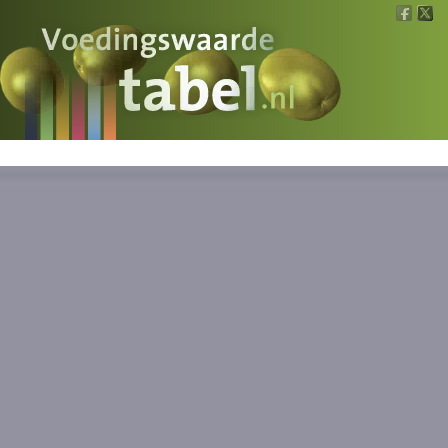
Voedingswaarde
Wat is wat?
Ons voedsel
Bereken
Nieuws
Boeken
Registreren
Inloggen