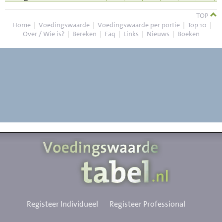
TOP
Home
|
Voedingswaarde
|
Voedingswaarde per portie
|
Top 10
|
Over / Wie is?
|
Bereken
|
Faq
|
Links
|
Nieuws
|
Boeken
Registeer Individueel
Registeer Professional