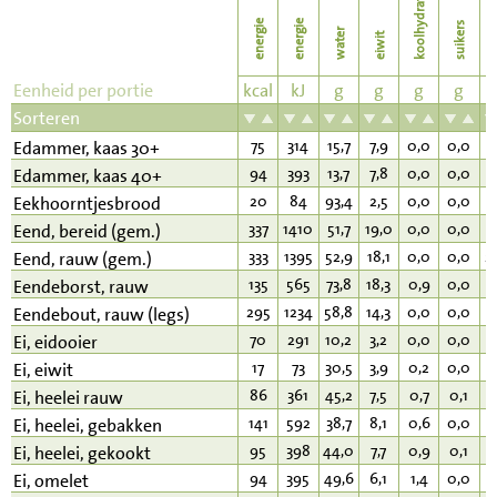
koolhydraten
energie
energie
suikers
water
eiwit
v
Eenheid per portie
kcal
kJ
g
g
g
g
Sorteren
75
314
15,7
7,9
0,0
0,0
4
Edammer, kaas 30+
94
393
13,7
7,8
0,0
0,0
7
Edammer, kaas 40+
20
84
93,4
2,5
0,0
0,0
0
Eekhoorntjesbrood
337
1410
51,7
19,0
0,0
0,0
2
Eend, bereid (gem.)
333
1395
52,9
18,1
0,0
0,0
2
Eend, rauw (gem.)
135
565
73,8
18,3
0,9
0,0
6
Eendeborst, rauw
295
1234
58,8
14,3
0,0
0,0
2
Eendebout, rauw (legs)
70
291
10,2
3,2
0,0
0,0
6
Ei, eidooier
17
73
30,5
3,9
0,2
0,0
0
Ei, eiwit
86
361
45,2
7,5
0,7
0,1
6
Ei, heelei rauw
141
592
38,7
8,1
0,6
0,0
1
Ei, heelei, gebakken
95
398
44,0
7,7
0,9
0,1
6
Ei, heelei, gekookt
94
395
49,6
6,1
1,4
0,0
7
Ei, omelet