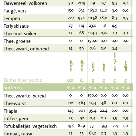
50
209
1,9
1,7
9,3
0,2
0
Tarwemeel, volkoren
150
632
163,0
14,0
9,0
0,0
5
Taugé, vers
227
954
103,8
18,0
8,3
0,5
1
Tempeh
27
114
23,0
1,8
4,9
0
Teriyakisaus
15
68
144,5
0,0
4,1
4,1
0
Thee met suiker
0
0
150,0
0,0
0,0
0,0
0
Thee, groene
14
59
0,6
0,9
2,4
0
Thee, zwart, onbereid
koolhydraten
energie
energie
suikers
water
eiwit
v
Eenheid per portie
kcal
kJ
g
g
g
g
Sorteren
0
0
150,0
0,0
0,0
0,0
0
Thee, zwarte, bereid
112
463
15,4
3,8
0,1
0,1
1
Theeworst
143
601
95,4
22,4
0,0
0,0
6
Tilapia
23
97
0,4
0,2
3,5
2,9
1
Toffee, gem.
198
829
57,1
19,3
12,4
1,0
7
Tofuballetjes, vegetarisch
12
53
61,0
0,7
1,9
1,9
0
Tomaat, rauw