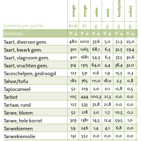
koolhydraten
energie
energie
suikers
water
eiwit
v
Eenheid per portie
kcal
kJ
g
g
g
g
Sorteren
480
2010
37,6
5,0
51,3
25,0
2
Taart, diversen gem.
301
1265
68,1
6,3
32,5
29,4
1
Taart, kwark gem.
401
1681
54,3
6,3
37,5
30,6
2
Taart, slagroom gem.
314
1315
64,0
4,4
38,4
32,0
1
Taart, vruchten gem.
127
531
0,6
1,9
15,5
0,3
6
Tacoschelpen, gedroogd
182
765
111,0
18,0
2,3
0,8
9
Tahoe/tofu
52
219
2,0
0,1
12,8
0,5
0
Tapiocameel
105
444
100,3
21,3
0,0
0,0
2
Tarbot
127
533
72,8
21,8
0,0
0,0
4
Tartaar, rund
52
218
2,0
1,7
10,5
0,2
0
Tarwe, bloem
329
1381
14,5
12,4
59,5
1,0
2
Tarwe, hele korrel
59
246
1,4
4,1
6,8
0,0
1
Tarwekiemen
132
552
0,0
0,0
0,0
0,0
1
Tarwekiemolie