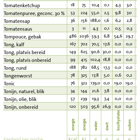
18
75
10,4
0,1
4,3
3,0
0
Tomatenketchup
53
224
55,0
2,5
9,8
7,0
0
Tomatenpuree, geconc. 30 %
36
156
188,0
1,6
6,2
2,8
0
Tomatensap
3
11
4,3
0,1
0,5
0,3
0
Tomatensaus
486
2036
59,3
6,8
54,6
29,7
2
Tompouce, gebak
167
702
70,5
17,6
0,0
0,0
1
Tong, kalf
149
625
90,6
30,0
0,0
0,0
3
Tong, platvis bereid
99
415
102,4
18,8
0,0
0,0
2
Tong, platvis onbereid
188
782
68,5
17,3
0,0
0,0
1
Tong, rund
78
325
17,8
5,0
0,6
0,2
6
Tongenworst
76
322
179,0
0,0
19,0
19,0
0
Tonic
34
144
21,6
7,8
0,0
0,0
0
Tonijn, naturel, blik
57
239
19,3
7,4
0,0
0,0
3
Tonijn, olie, blik
120
503
95,6
26,9
0,0
0,0
1
Tonijn, onbereid
koolhydraten
energie
energie
suikers
water
eiwit
v
Eenheid per portie
kcal
kJ
g
g
g
g