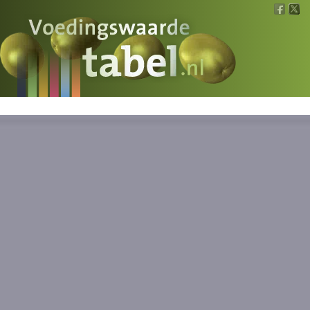
Voedingswaarde
Wat is wat?
Ons voedsel
Bereken
Nieuws
Boeken
Registreren
Inloggen