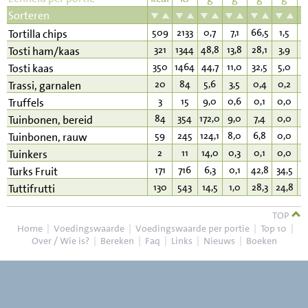
Sorteren
509
2133
0,7
7,1
66,5
1,5
2
Tortilla chips
321
1344
48,8
13,8
28,1
3,9
1
Tosti ham/kaas
350
1464
44,7
11,0
32,5
5,0
1
Tosti kaas
20
84
5,6
3,5
0,4
0,2
0
Trassi, garnalen
3
15
9,0
0,6
0,1
0,0
0
Truffels
84
354
172,0
9,0
7,4
0,0
0
Tuinbonen, bereid
59
245
124,1
8,0
6,8
0,0
0
Tuinbonen, rauw
2
11
14,0
0,3
0,1
0,0
0
Tuinkers
171
716
6,3
0,1
42,8
34,5
0
Turks Fruit
130
543
14,5
1,0
28,3
24,8
0
Tuttifrutti
TOP
Home
|
Voedingswaarde
|
Voedingswaarde per portie
|
Top 10
|
Over / Wie is?
|
Bereken
|
Faq
|
Links
|
Nieuws
|
Boeken