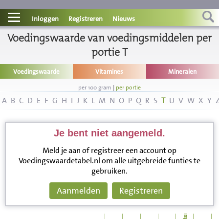
Contact
Inloggen
Registreren
Nieuws
Voedingswaarde van voedingsmiddelen per
Informatie
portie T
Disclaimer
Voedingswaarde
Vitamines
Mineralen
per 100 gram
|
per portie
A
B
C
D
E
F
G
H
I
J
K
L
M
N
O
P
Q
R
S
T
U
V
W
X
Y
Je bent niet aangemeld.
Meld je aan of registreer een account op
Voedingswaardetabel.nl om alle uitgebreide funties te
gebruiken.
Aanmelden
Registreren