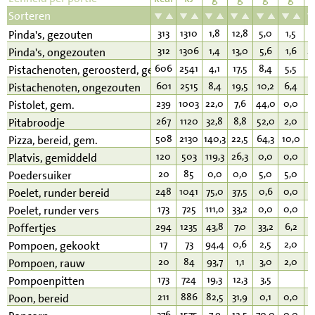
Sorteren
313
1310
1,8
12,8
5,0
1,5
2
Pinda's, gezouten
312
1306
1,4
13,0
5,6
1,6
2
Pinda's, ongezouten
606
2541
4,1
17,5
8,4
5,5
5
Pistachenoten, geroosterd, gezouten
601
2515
8,4
19,5
10,2
6,4
5
Pistachenoten, ongezouten
239
1003
22,0
7,6
44,0
0,0
2
Pistolet, gem.
267
1120
32,8
8,8
52,0
2,0
1
Pitabroodje
508
2130
140,3
22,5
64,3
10,0
1
Pizza, bereid, gem.
120
503
119,3
26,3
0,0
0,0
1
Platvis, gemiddeld
20
85
0,0
0,0
5,0
5,0
0
Poedersuiker
248
1041
75,0
37,5
0,6
0,0
1
Poelet, runder bereid
173
725
111,0
33,2
0,0
0,0
4
Poelet, runder vers
294
1235
43,8
7,0
33,2
6,2
1
Poffertjes
17
73
94,4
0,6
2,5
2,0
0
Pompoen, gekookt
20
84
93,7
1,1
3,0
2,0
0
Pompoen, rauw
173
724
19,3
12,3
3,5
1
Pompoenpitten
211
886
82,5
31,9
0,1
0,0
9
Poon, bereid
376
1575
7,9
12,5
70,0
0,0
3