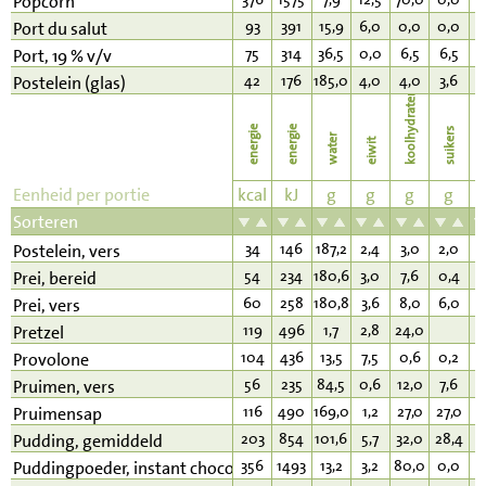
Popcorn
93
391
15,9
6,0
0,0
0,0
7
Port du salut
75
314
36,5
0,0
6,5
6,5
0
Port, 19 % v/v
42
176
185,0
4,0
4,0
3,6
0
Postelein (glas)
koolhydraten
energie
energie
suikers
water
eiwit
v
Eenheid per portie
kcal
kJ
g
g
g
g
Sorteren
34
146
187,2
2,4
3,0
2,0
0
Postelein, vers
54
234
180,6
3,0
7,6
0,4
0
Prei, bereid
60
258
180,8
3,6
8,0
6,0
0
Prei, vers
119
496
1,7
2,8
24,0
1
Pretzel
104
436
13,5
7,5
0,6
0,2
8
Provolone
56
235
84,5
0,6
12,0
7,6
0
Pruimen, vers
116
490
169,0
1,2
27,0
27,0
0
Pruimensap
203
854
101,6
5,7
32,0
28,4
4
Pudding, gemiddeld
356
1493
13,2
3,2
80,0
0,0
2
Puddingpoeder, instant chocolade