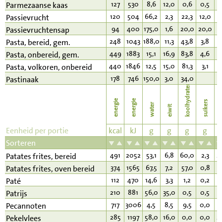
127
530
8,6
12,0
0,6
0,5
8
Parmezaanse kaas
120
504
66,2
2,3
22,3
12,0
0
Passievrucht
94
400
175,0
1,6
20,0
20,0
0
Passievruchtensap
248
1043
188,0
11,3
43,8
3,8
2
Pasta, bereid, gem.
449
1883
15,1
16,9
83,8
4,6
3
Pasta, onbereid, gem.
440
1846
12,5
15,0
81,3
3,1
3
Pasta, volkoren, onbereid
178
746
150,0
3,0
34,0
1
Pastinaak
koolhydraten
energie
energie
suikers
water
eiwit
v
Eenheid per portie
kcal
kJ
g
g
g
g
Sorteren
491
2052
53,1
6,8
60,0
2,3
2
Patates frites, bereid
374
1565
67,5
7,2
57,0
0,8
1
Patates frites, oven bereid
112
470
14,6
3,3
1,2
0,2
1
Paté
210
881
56,0
35,0
0,5
0,5
7
Patrijs
717
3006
4,5
8,5
9,5
0,0
7
Pecannoten
285
1197
58,0
16,0
0,0
0,0
2
Pekelvlees