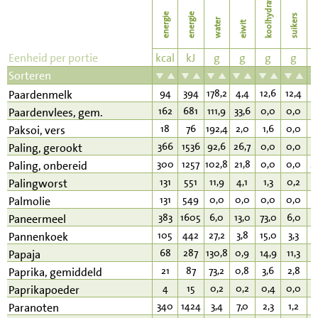
koolhydraten
energie
energie
suikers
water
eiwit
v
Eenheid per portie
kcal
kJ
g
g
g
g
Sorteren
94
394
178,2
4,4
12,6
12,4
2
Paardenmelk
162
681
111,9
33,6
0,0
0,0
3
Paardenvlees, gem.
18
76
192,4
2,0
1,6
0,0
0
Paksoi, vers
366
1536
92,6
26,7
0,0
0,0
2
Paling, gerookt
300
1257
102,8
21,8
0,0
0,0
2
Paling, onbereid
131
551
11,9
4,1
1,3
0,2
1
Palingworst
131
549
0,0
0,0
0,0
0,0
1
Palmolie
383
1605
6,0
13,0
73,0
6,0
3
Paneermeel
105
442
27,2
3,8
15,0
3,3
3
Pannenkoek
68
287
130,8
0,9
14,9
11,3
0
Papaja
21
87
73,2
0,8
3,6
2,8
0
Paprika, gemiddeld
4
15
0,2
0,2
0,4
0,0
0
Paprikapoeder
340
1424
3,4
7,0
2,3
1,2
3
Paranoten