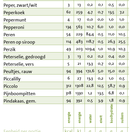
3
13
0,2
0,1
0,5
0,0
0
Peper, zwart/wit
62
259
4,7
0,7
13,5
7,2
0
Peperkoek
4
17
0,0
0,0
1,0
1,0
0
Pepermunt
134
563
10,7
6,0
1,0
0,0
1
Pepperoni
54
229
84,4
0,5
11,0
10,5
0
Peren
114
483
118,7
0,5
26,3
25,5
0
Peren op siroop
49
203
109,4
1,0
10,9
10,3
0
Perzik
3
13
0,2
0,2
0,4
0,0
0
Peterselie, gedroogd
5
21
13,3
0,7
0,2
0,0
0
Peterselie, vers
94
394
172,6
5,0
15,0
0,0
0
Peultjes, rauw
6
27
13,3
0,2
1,0
0,5
0
Piccalilly
312
1308
22,8
12,5
58,7
0,9
2
Piccolo
318
1330
1,2
13,5
6,8
0,1
2
Pijnboompitten
94
392
0,5
3,9
1,8
0,9
7
Pindakaas, gem.
koolhydraten
energie
energie
suikers
water
eiwit
v
Eenheid per portie
kcal
kJ
g
g
g
g