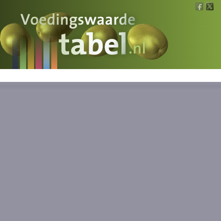
Voedingswaarde
Wat is wat?
Ons voedsel
Bereken
Nieuws
Boeken
Registreren
Inloggen