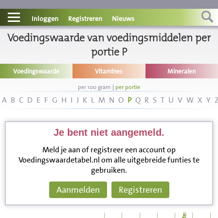
Contact
Inloggen
Registreren
Nieuws
Voedingswaarde van voedingsmiddelen per
Informatie
portie P
Disclaimer
Voedingswaarde
Vitamines
Mineralen
per 100 gram
|
per portie
A
B
C
D
E
F
G
H
I
J
K
L
M
N
O
P
Q
R
S
T
U
V
W
X
Y
Je bent niet aangemeld.
Meld je aan of registreer een account op
Voedingswaardetabel.nl om alle uitgebreide funties te
gebruiken.
Aanmelden
Registreren