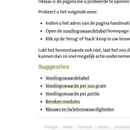
Helaas is de pagina die u probeerde te openen 
Inloggen
Probeert u het volgende eens:
Indien u het adres van de pagina handmatig
Contact
Open de
voedingswaardetabel
homepage en
Klik op de 'terug' of 'back' knop in uw bro
Informatie
Lukt het bovenstaande ook niet, laat het ons d
Disclaimer
kunnen dan zo snel mogelijk actie ondernemen 
Suggesties
Voedingswaardetabel
Voedingswaarde per 100 gram
Voedingswaarde per portie
Bereken modules
Nieuws en (w)etenswaardigheden
Energie
|
Water
|
Eiwitten
|
Vetten
|
Choleste