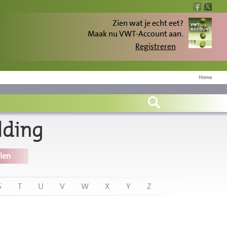
Zien wat je echt eet?
Maak nu VWT-Account aan.
Registreren
Home
lding
len
S
T
U
V
W
X
Y
Z