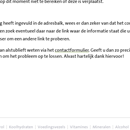
op dit moment niet te bereiken of deze is verplaatst.
 heeft ingevuld in de adresbalk, wees er dan zeker van dat het cor
 zoek eventueel daar naar de link waar de informatie staat die u
wser om een andere link te proberen.
an alstublieft weten via het
contactformulier
. Geeft u dan zo pre
om het probleem op te lossen. Alvast hartelijk dank hiervoor!
rol
|
Koolhydraten
|
Voedingsvezels
|
Vitamines
|
Mineralen
|
Alcohol