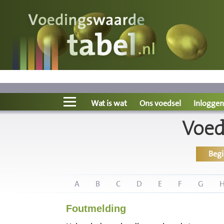
Voedingswaarde
Wat is wat?
Ons voedsel
Wat is wat
Ons voedsel
Inloggen
Voed
Bereken
Beg
Nieuws
Boeken
A
B
C
D
E
F
G
Foutmelding
Registreren