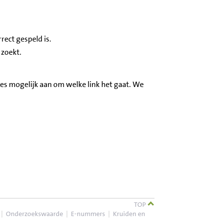
rect gespeld is.
 zoekt.
cies mogelijk aan om welke link het gaat. We
TOP
|
Onderzoekswaarde
|
E-nummers
|
Kruiden en