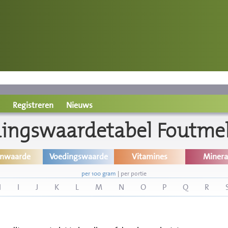
Registreren
Nieuws
ingswaardetabel Foutme
inwaarde
Voedingswaarde
Vitamines
Minera
per 100 gram
|
per portie
H
I
J
K
L
M
N
O
P
Q
R