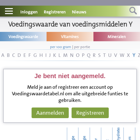
Contact
Inloggen
Registreren
Nieuws
Informatie
Voedingswaarde van voedingsmiddelen Y
Voedingswaarde
Vitamines
Mineralen
Disclaimer
per 100 gram
|
per portie
A
B
C
D
E
F
G
H
I
J
K
L
M
N
O
P
Q
R
S
T
U
V
W
X
Y
Je bent niet aangemeld.
Meld je aan of registreer een account op
Voedingswaardetabel.nl om alle uitgebreide funties te
gebruiken.
Aanmelden
Registreren
koolhydraten