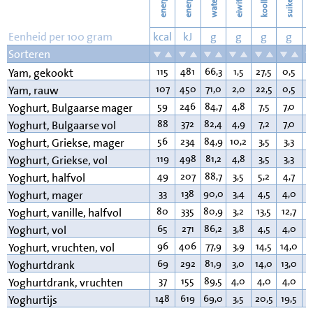
energie
energie
suikers
water
eiwit
v
Eenheid per 100 gram
kcal
kJ
g
g
g
g
Sorteren
115
481
66,3
1,5
27,5
0,5
0
Yam, gekookt
107
450
71,0
2,0
22,5
0,5
0
Yam, rauw
59
246
84,7
4,8
7,5
7,0
1
Yoghurt, Bulgaarse mager
88
372
82,4
4,9
7,2
7,0
4
Yoghurt, Bulgaarse vol
56
234
84,9
10,2
3,5
3,3
0
Yoghurt, Griekse, mager
119
498
81,2
4,8
3,5
3,3
9
Yoghurt, Griekse, vol
49
207
88,7
3,5
5,2
4,7
1
Yoghurt, halfvol
33
138
90,0
3,4
4,5
4,0
0
Yoghurt, mager
80
335
80,9
3,2
13,5
12,7
1
Yoghurt, vanille, halfvol
65
271
86,2
3,8
4,5
4,0
3
Yoghurt, vol
96
406
77,9
3,9
14,5
14,0
2
Yoghurt, vruchten, vol
69
292
81,9
3,0
14,0
13,0
0
Yoghurtdrank
37
155
89,5
4,0
4,0
4,0
0
Yoghurtdrank, vruchten
148
619
69,0
3,5
20,5
19,5
5
Yoghurtijs