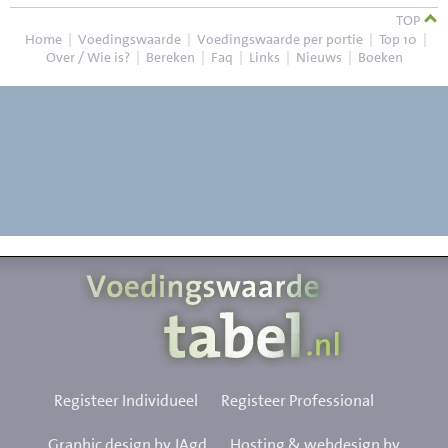
TOP
Home
|
Voedingswaarde
|
Voedingswaarde per portie
|
Top 10
|
Over / Wie is?
|
Bereken
|
Faq
|
Links
|
Nieuws
|
Boeken
Registeer Individueel
Registeer Professional
Graphic design by JAgd
Hosting & webdesign by