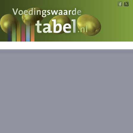
Voedingswaarde
Wat is wat?
Ons voedsel
Bereken
Nieuws
Boeken
Registreren
Inloggen