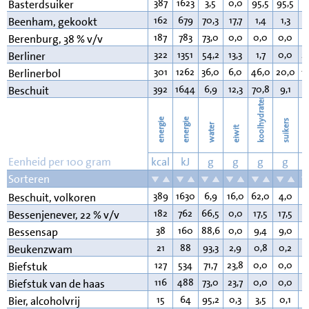
387
1623
3,5
0,0
95,5
95,5
0
Basterdsuiker
162
679
70,3
17,7
1,4
1,3
9
Beenham, gekookt
187
783
73,0
0,0
0,0
0,0
0
Berenburg, 38 % v/v
322
1351
54,2
13,3
1,7
0,0
2
Berliner
301
1262
36,0
6,0
46,0
20,0
1
Berlinerbol
392
1644
6,9
12,3
70,8
9,1
5
Beschuit
koolhydraten
energie
energie
suikers
water
eiwit
v
Eenheid per 100 gram
kcal
kJ
g
g
g
g
Sorteren
389
1630
6,9
16,0
62,0
4,0
6
Beschuit, volkoren
182
762
66,5
0,0
17,5
17,5
0
Bessenjenever, 22 % v/v
38
160
88,6
0,0
9,4
9,0
0
Bessensap
21
88
93,3
2,9
0,8
0,2
0
Beukenzwam
127
534
71,7
23,8
0,0
0,0
3
Biefstuk
116
488
73,0
23,7
0,0
0,0
2
Biefstuk van de haas
15
64
95,2
0,3
3,5
0,1
0
Bier, alcoholvrij