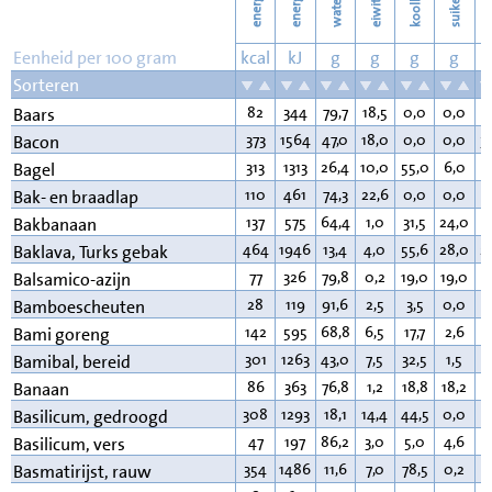
energie
energie
suikers
water
eiwit
v
Eenheid per 100 gram
kcal
kJ
g
g
g
g
Sorteren
82
344
79,7
18,5
0,0
0,0
0
Baars
373
1564
47,0
18,0
0,0
0,0
3
Bacon
313
1313
26,4
10,0
55,0
6,0
5
Bagel
110
461
74,3
22,6
0,0
0,0
2
Bak- en braadlap
137
575
64,4
1,0
31,5
24,0
0
Bakbanaan
464
1946
13,4
4,0
55,6
28,0
2
Baklava, Turks gebak
77
326
79,8
0,2
19,0
19,0
0
Balsamico-azijn
28
119
91,6
2,5
3,5
0,0
0
Bamboescheuten
142
595
68,8
6,5
17,7
2,6
4
Bami goreng
301
1263
43,0
7,5
32,5
1,5
1
Bamibal, bereid
86
363
76,8
1,2
18,8
18,2
0
Banaan
308
1293
18,1
14,4
44,5
0,0
4
Basilicum, gedroogd
47
197
86,2
3,0
5,0
4,6
0
Basilicum, vers
354
1486
11,6
7,0
78,5
0,2
0
Basmatirijst, rauw