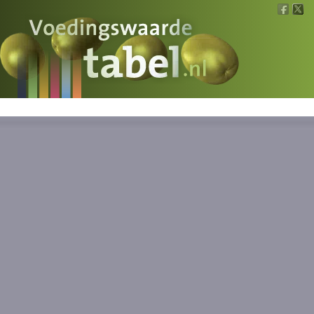
Voedingswaarde
Wat is wat?
Ons voedsel
Bereken
Nieuws
Boeken
Registreren
Inloggen