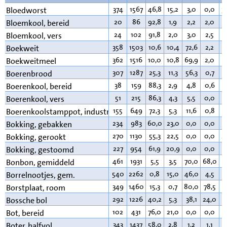
374
1567
46,8
15,2
3,0
0,0
3
Bloedworst
20
86
92,8
1,9
2,2
2,0
0
Bloemkool, bereid
24
102
91,8
2,0
3,0
2,5
0
Bloemkool, vers
358
1503
10,6
10,4
72,6
2,2
1
Boekweit
362
1516
10,0
10,8
69,9
2,0
2
Boekweitmeel
307
1287
25,3
11,3
56,3
0,7
3
Boerenbrood
38
159
88,3
2,9
4,8
0,6
0
Boerenkool, bereid
51
215
86,3
4,3
5,5
0,0
0
Boerenkool, vers
155
649
72,3
5,3
11,6
0,8
9
Boerenkoolstamppot, industrieel
234
983
60,0
23,0
0,0
0,0
1
Bokking, gebakken
270
1130
55,3
22,5
0,0
0,0
2
Bokking, gerookt
227
954
61,9
20,9
0,0
0,0
1
Bokking, gestoomd
461
1931
5,5
3,5
70,0
68,0
1
Bonbon, gemiddeld
540
2262
0,8
15,0
46,0
4,5
3
Borrelnootjes, gem.
349
1460
15,3
0,7
80,0
78,5
2
Borstplaat, room
292
1226
40,2
5,3
38,1
24,0
1
Bossche bol
102
431
76,0
21,0
0,0
0,0
2
Bot, bereid
343
1437
58,0
2,8
1,2
1,1
3
Boter, halfvol