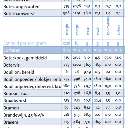
735
3076
14,1
0,7
0,7
0,7
8
Boter, ongezouten
308
1291
56,0
12,1
2,9
0,1
2
Boterhamworst
koolhydraten
energie
energie
suikers
water
eiwit
v
Eenheid per 100 gram
kcal
kJ
g
g
g
g
Sorteren
516
2162
8,0
4,5
55,0
32,0
3
Boterkoek, gemiddeld
287
1202
56,5
18,5
0,0
0,0
2
Botervis
6
28
97,9
0,5
0,1
0,0
0
Bouillon, bereid
237
996
54,0
16,0
16,0
0,0
1
Bouillonpoeder / blokjes, onbereid, vlees
180
756
59,7
18,0
15,0
0,0
5
Bouillonpoeder, onbereid, kruiden
410
1718
46,8
8,4
1,5
1,0
4
Boursin, kaas
313
1312
50,6
22,4
1,5
0,0
2
Braadworst
58
243
83,1
1,2
8,5
6,8
1
Bramen
218
913
68,5
0,0
0,0
0,0
0
Brandewijn, 45 % v/v
115
484
77,0
16,5
0,0
0,0
5
Brasem