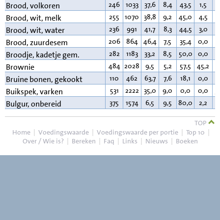
246
1033
37,6
8,4
43,5
1,5
2
Brood, volkoren
255
1070
38,8
9,2
45,0
4,5
3
Brood, wit, melk
236
991
41,7
8,3
44,5
3,0
2
Brood, wit, water
206
864
46,4
7,5
35,4
0,0
2
Brood, zuurdesem
282
1183
33,2
8,5
50,0
0,0
4
Broodje, kadetje gem.
484
2028
9,5
5,2
57,5
45,2
2
Brownie
110
462
63,7
7,6
18,1
0,0
0
Bruine bonen, gekookt
531
2222
35,0
9,0
0,0
0,0
5
Buikspek, varken
375
1574
6,5
9,5
80,0
2,2
1
Bulgur, onbereid
TOP
Home
|
Voedingswaarde
|
Voedingswaarde per portie
|
Top 10
|
Over / Wie is?
|
Bereken
|
Faq
|
Links
|
Nieuws
|
Boeken