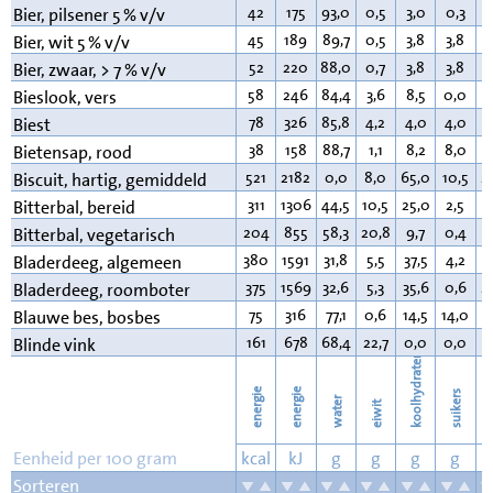
42
175
93,0
0,5
3,0
0,3
0
Bier, pilsener 5 % v/v
45
189
89,7
0,5
3,8
3,8
0
Bier, wit 5 % v/v
52
220
88,0
0,7
3,8
3,8
0
Bier, zwaar, > 7 % v/v
58
246
84,4
3,6
8,5
0,0
0
Bieslook, vers
78
326
85,8
4,2
4,0
4,0
5
Biest
38
158
88,7
1,1
8,2
8,0
0
Bietensap, rood
521
2182
0,0
8,0
65,0
10,5
2
Biscuit, hartig, gemiddeld
311
1306
44,5
10,5
25,0
2,5
1
Bitterbal, bereid
204
855
58,3
20,8
9,7
0,4
8
Bitterbal, vegetarisch
380
1591
31,8
5,5
37,5
4,2
2
Bladerdeeg, algemeen
375
1569
32,6
5,3
35,6
0,6
2
Bladerdeeg, roomboter
75
316
77,1
0,6
14,5
14,0
0
Blauwe bes, bosbes
161
678
68,4
22,7
0,0
0,0
7
Blinde vink
koolhydraten
energie
energie
suikers
water
eiwit
v
Eenheid per 100 gram
kcal
kJ
g
g
g
g
Sorteren