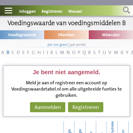
Contact
Inloggen
Registreren
Nieuws
Informatie
Voedingswaarde van voedingsmiddelen B
Voedingswaarde
Vitamines
Mineralen
Disclaimer
per 100 gram
|
per portie
A
B
C
D
E
F
G
H
I
J
K
L
M
N
O
P
Q
R
S
T
U
V
W
X
Y
Je bent niet aangemeld.
Meld je aan of registreer een account op
Voedingswaardetabel.nl om alle uitgebreide funties te
gebruiken.
Aanmelden
Registreren
koolhydraten