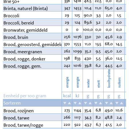
338
1418
48,5
22,5
0,0
0,0
2
Brie 50+
347
1453
10,4
11,0
65,0
4,0
2
Brinta, naturel (Brinta)
29
125
90,0
3,3
2,0
1,5
0
Broccoli
29
124
89,6
3,2
2,0
2,0
0
Broccoli, bereid
0
0
100,0
0,0
0,0
0,0
0
Bronwater, gemiddeld
256
1076
37,0
7,0
45,6
2,9
3
Brood, bruin
370
1553
11,0
13,5
68,0
14,5
4
Brood, geroosterd, gemiddeld
262
1099
35,2
9,5
45,0
2,0
3
Brood, meergranen
198
833
47,0
5,5
36,0
12,5
1
Brood, rogge, donker
242
1016
39,8
6,2
44,5
4,0
3
Brood, rogge, gem.
koolhydraten
energie
energie
suikers
water
eiwit
v
Eenheid per 100 gram
kcal
kJ
g
g
g
g
Sorteren
273
1144
35,4
6,8
49,0
10,6
4
Brood, rozijnen
266
1117
34,3
8,2
48,8
2,4
3
Brood, tarwe
220
922
43,7
6,7
41,5
2,0
1
Brood, tarwe/rogge