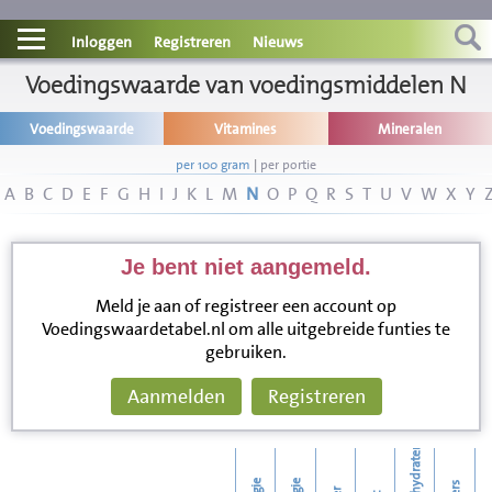
Contact
Inloggen
Registreren
Nieuws
Informatie
Voedingswaarde van voedingsmiddelen N
Voedingswaarde
Vitamines
Mineralen
Disclaimer
per 100 gram
|
per portie
A
B
C
D
E
F
G
H
I
J
K
L
M
N
O
P
Q
R
S
T
U
V
W
X
Y
Je bent niet aangemeld.
Meld je aan of registreer een account op
Voedingswaardetabel.nl om alle uitgebreide funties te
gebruiken.
Aanmelden
Registreren
koolhydraten