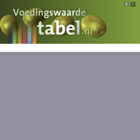
Voedingswaarde
Wat is wat?
Ons voedsel
Bereken
Nieuws
Boeken
Registreren
Inloggen