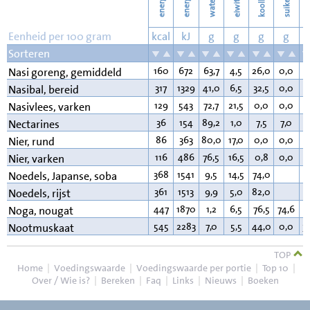
energie
energie
suikers
water
eiwit
v
Eenheid per 100 gram
kcal
kJ
g
g
g
g
Sorteren
160
672
63,7
4,5
26,0
0,0
4
Nasi goreng, gemiddeld
317
1329
41,0
6,5
32,5
0,0
1
Nasibal, bereid
129
543
72,7
21,5
0,0
0,0
4
Nasivlees, varken
36
154
89,2
1,0
7,5
7,0
0
Nectarines
86
363
80,0
17,0
0,0
0,0
2
Nier, rund
116
486
76,5
16,5
0,8
0,0
5
Nier, varken
368
1541
9,5
14,5
74,0
1
Noedels, Japanse, soba
361
1513
9,9
5,0
82,0
0
Noedels, rijst
447
1870
1,2
6,5
76,5
74,6
1
Noga, nougat
545
2283
7,0
5,5
44,0
0,0
3
Nootmuskaat
TOP
Home
|
Voedingswaarde
|
Voedingswaarde per portie
|
Top 10
|
Over / Wie is?
|
Bereken
|
Faq
|
Links
|
Nieuws
|
Boeken