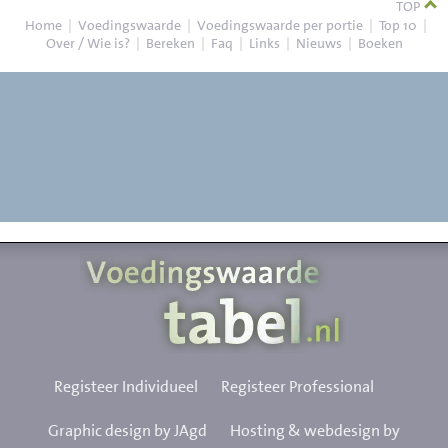
TOP
Home
|
Voedingswaarde
|
Voedingswaarde per portie
|
Top 10
|
Over / Wie is?
|
Bereken
|
Faq
|
Links
|
Nieuws
|
Boeken
Registeer Individueel
Registeer Professional
Graphic design by JAgd
Hosting & webdesign by