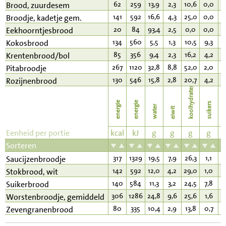
62
259
13,9
2,3
10,6
0,0
0
Brood, zuurdesem
141
592
16,6
4,3
25,0
0,0
2
Broodje, kadetje gem.
20
84
93,4
2,5
0,0
0,0
0
Eekhoorntjesbrood
134
560
5,5
1,3
10,5
9,3
9
Kokosbrood
85
356
9,4
2,3
16,2
4,2
1
Krentenbrood/bol
267
1120
32,8
8,8
52,0
2,0
1
Pitabroodje
130
546
15,8
2,8
20,7
4,2
3
Rozijnenbrood
koolhydraten
energie
energie
suikers
water
eiwit
v
Eenheid per portie
kcal
kJ
g
g
g
g
Sorteren
317
1329
19,5
7,9
26,3
1,1
2
Saucijzenbroodje
142
592
12,0
4,2
29,0
1,0
1
Stokbrood, wit
140
584
11,3
3,2
24,5
7,8
3
Suikerbrood
306
1286
24,8
9,6
25,6
1,6
1
Worstenbroodje, gemiddeld
80
335
10,4
2,9
13,8
0,7
1
Zevengranenbrood