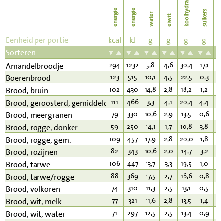
koolhydraten
energie
energie
suikers
water
eiwit
v
Eenheid per portie
kcal
kJ
g
g
g
g
Sorteren
294
1232
5,8
4,6
30,4
17,1
1
Amandelbroodje
123
515
10,1
4,5
22,5
0,3
1
Boerenbrood
102
430
14,8
2,8
18,2
1,2
1
Brood, bruin
111
466
3,3
4,1
20,4
4,4
1
Brood, geroosterd, gemiddeld
79
330
10,6
2,9
13,5
0,6
1
Brood, meergranen
59
250
14,1
1,7
10,8
3,8
0
Brood, rogge, donker
109
457
17,9
2,8
20,0
1,8
1
Brood, rogge, gem.
82
343
10,6
2,0
14,7
3,2
1
Brood, rozijnen
106
447
13,7
3,3
19,5
1,0
1
Brood, tarwe
88
369
17,5
2,7
16,6
0,8
0
Brood, tarwe/rogge
74
310
11,3
2,5
13,1
0,5
0
Brood, volkoren
77
321
11,6
2,8
13,5
1,4
1
Brood, wit, melk
71
297
12,5
2,5
13,4
0,9
0
Brood, wit, water