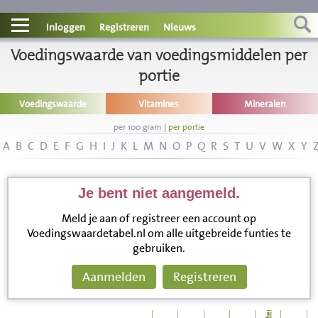
Contact
Inloggen
Registreren
Nieuws
Voedingswaarde van voedingsmiddelen per
Informatie
portie
Disclaimer
Voedingswaarde
Vitamines
Mineralen
per 100 gram
|
per portie
A
B
C
D
E
F
G
H
I
J
K
L
M
N
O
P
Q
R
S
T
U
V
W
X
Y
Je bent niet aangemeld.
Meld je aan of registreer een account op
Voedingswaardetabel.nl om alle uitgebreide funties te
gebruiken.
Aanmelden
Registreren