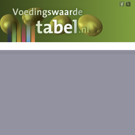
Voedingswaarde
Wat is wat?
Ons voedsel
Bereken
Nieuws
Boeken
Registreren
Inloggen