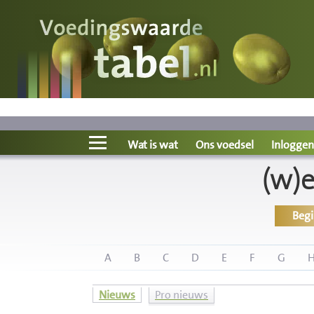
Voedingswaarde
Wat is wat?
Ons voedsel
Wat is wat
Ons voedsel
Inloggen
(w)
Bereken
Beg
Nieuws
Boeken
A
B
C
D
E
F
G
Registreren
Nieuws
Pro nieuws