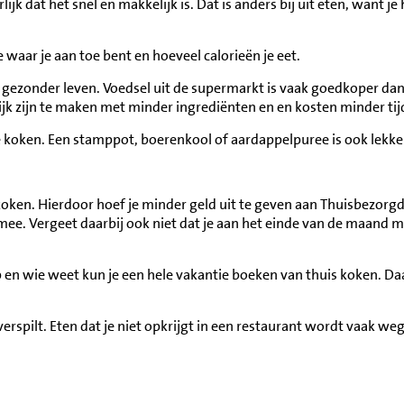
jk dat het snel en makkelijk is. Dat is anders bij uit eten, want je 
 waar je aan toe bent en hoeveel calorieën je eet.
 gezonder leven. Voedsel uit de supermarkt is vaak goedkoper dan
ijk zijn te maken met minder ingrediënten en en kosten minder tij
te koken. Een stamppot, boerenkool of aardappelpuree is ook lekke
koken. Hierdoor hoef je minder geld uit te geven aan Thuisbezorg
d mee. Vergeet daarbij ook niet dat je aan het einde van de maand
op en wie weet kun je een hele vakantie boeken van thuis koken. Da
erspilt. Eten dat je niet opkrijgt in een restaurant wordt vaak wegg