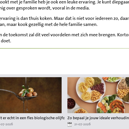
s kookt met je familie heb je ook een leuke ervaring. Je kunt diepg
einig over gesproken wordt, vooral in de media.
 ervaring is dan thuis koken. Maar dat is niet voor iedereen zo, da
aan, maar kook gezellig met de hele familie samen.
n de toekomst zal dit veel voordelen met zich mee brengen. Korto
 doet.
er gedoe
t er echt in een fles biologische olijfolie?
Zo bepaal je jouw ideale verhoudin
-07-2026
21-07-2026