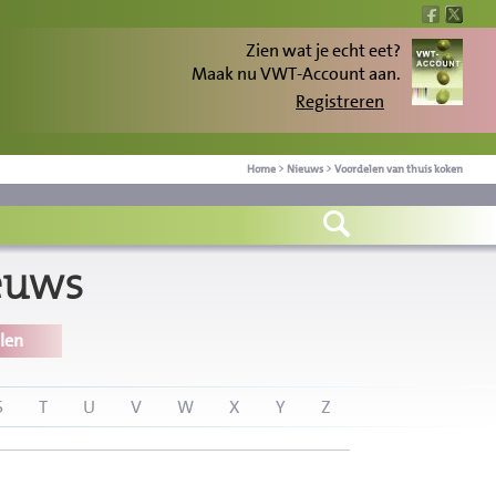
Zien wat je echt eet?
Maak nu VWT-Account aan.
Registreren
Home
>
Nieuws
>
Voordelen van thuis koken
euws
len
S
T
U
V
W
X
Y
Z