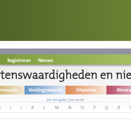
Registreren
Nieuws
etenswaardigheden en ni
inwaarde
Voedingswaarde
Vitamines
Minera
per 100 gram
|
per portie
H
I
J
K
L
M
N
O
P
Q
R