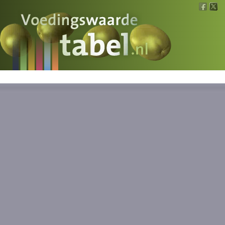
Voedingswaarde
Wat is wat?
Ons voedsel
Bereken
Nieuws
Boeken
Registreren
Inloggen