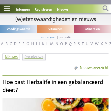
Contact
Inloggen
Registreren
Nieuws
Informatie
(w)etenswaardigheden en nieuws
Voedingswaarde
Vitamines
Mineralen
Disclaimer
per 100 gram
|
per portie
A
B
C
D
E
F
G
H
I
J
K
L
M
N
O
P
Q
R
S
T
U
V
W
X
Y
Nieuws
Pro nieuws
Nieuwsoverzicht
Hoe past Herbalife in een gebalanceerd
dieet?