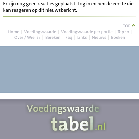
Er zijn nog geen reacties geplaatst. Log in en ben de eerste die
kan reageren op dit nieuwsbericht.
TOP
Home
|
Voedingswaarde
|
Voedingswaarde per portie
|
Top 10
|
Over / Wie is?
|
Bereken
|
Faq
|
Links
|
Nieuws
|
Boeken