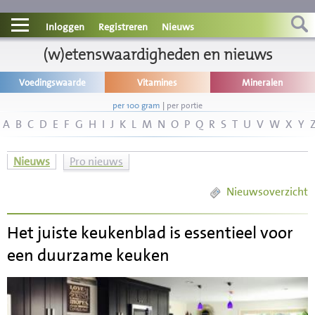
Contact
Inloggen
Registreren
Nieuws
Informatie
(w)etenswaardigheden en nieuws
Voedingswaarde
Vitamines
Mineralen
Disclaimer
per 100 gram
|
per portie
A
B
C
D
E
F
G
H
I
J
K
L
M
N
O
P
Q
R
S
T
U
V
W
X
Y
Nieuws
Pro nieuws
Nieuwsoverzicht
Het juiste keukenblad is essentieel voor
een duurzame keuken