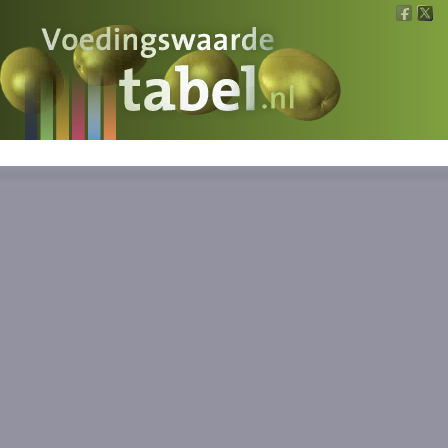
Voedingswaarde
Wat is wat?
Ons voedsel
Bereken
Nieuws
Boeken
Registreren
Inloggen