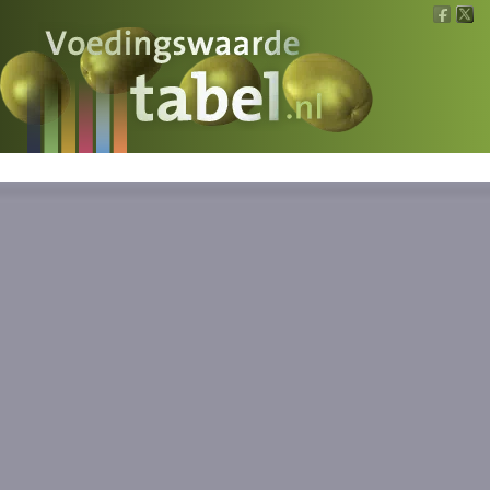
Voedingswaarde
Wat is wat?
Ons voedsel
Bereken
Nieuws
Boeken
Registreren
Inloggen