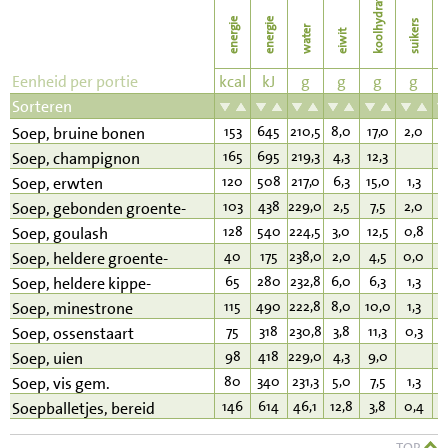
koolhydraten
energie
energie
suikers
water
eiwit
v
Eenheid per portie
kcal
kJ
g
g
g
g
Sorteren
153
645
210,5
8,0
17,0
2,0
6
Soep, bruine bonen
165
695
219,3
4,3
12,3
1
Soep, champignon
120
508
217,0
6,3
15,0
1,3
4
Soep, erwten
103
438
229,0
2,5
7,5
2,0
7
Soep, gebonden groente-
128
540
224,5
3,0
12,5
0,8
7
Soep, goulash
40
175
238,0
2,0
4,5
0,0
1
Soep, heldere groente-
65
280
232,8
6,0
6,3
1,3
2
Soep, heldere kippe-
115
490
222,8
8,0
10,0
1,3
5
Soep, minestrone
75
318
230,8
3,8
11,3
0,3
1
Soep, ossenstaart
98
418
229,0
4,3
9,0
5
Soep, uien
80
340
231,3
5,0
7,5
1,3
3
Soep, vis gem.
146
614
46,1
12,8
3,8
0,4
9
Soepballetjes, bereid
TOP