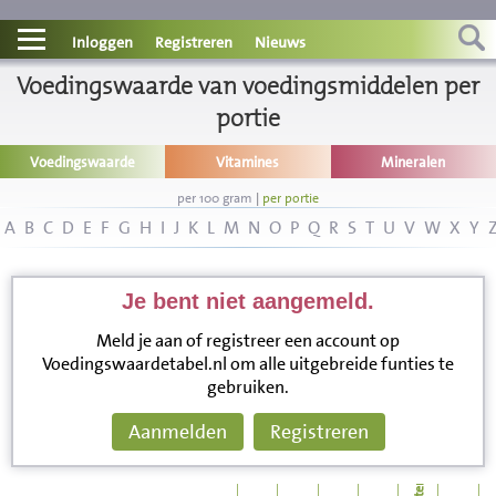
Contact
Inloggen
Registreren
Nieuws
Voedingswaarde van voedingsmiddelen per
Informatie
portie
Disclaimer
Voedingswaarde
Vitamines
Mineralen
per 100 gram
|
per portie
A
B
C
D
E
F
G
H
I
J
K
L
M
N
O
P
Q
R
S
T
U
V
W
X
Y
Je bent niet aangemeld.
Meld je aan of registreer een account op
Voedingswaardetabel.nl om alle uitgebreide funties te
gebruiken.
Aanmelden
Registreren