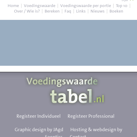
Home
|
Voedingswaarde
|
Voedingswaarde per portie
|
Top 10
|
Over / Wie is?
|
Bereken
|
Faq
|
Links
|
Nieuws
|
Boeken
Registeer Individueel
Registeer Professional
Graphic design by JAgd
Hosting & webdesign by
Seoptics
Contact