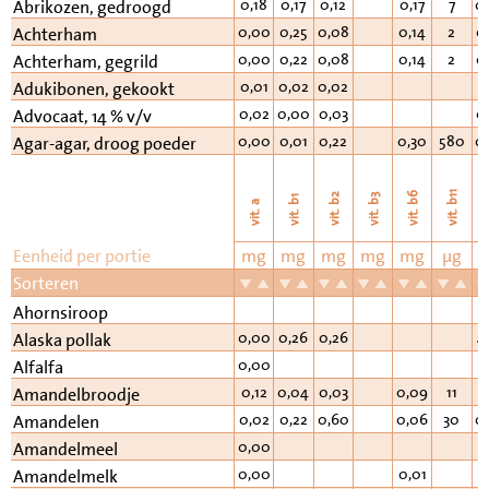
0,18
0,17
0,12
0,17
7
0
Abrikozen, gedroogd
0,00
0,25
0,08
0,14
2
0
Achterham
0,00
0,22
0,08
0,14
2
0
Achterham, gegrild
0,01
0,02
0,02
Adukibonen, gekookt
0,02
0,00
0,03
0
Advocaat, 14 % v/v
0,00
0,01
0,22
0,30
580
0
Agar-agar, droog poeder
vi
vit. b11
vit. b6
vit. b2
vit. b3
vit. b1
vit. a
Eenheid per portie
mg
mg
mg
mg
mg
µg
Sorteren
Ahornsiroop
0,00
0,26
0,26
4
Alaska pollak
0,00
Alfalfa
0,12
0,04
0,03
0,09
11
0
Amandelbroodje
0,02
0,22
0,60
0,06
30
0
Amandelen
0,00
Amandelmeel
0,00
0,01
1
Amandelmelk