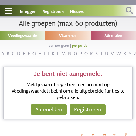
Contact
Inloggen
Registreren
Nieuws
Informatie
Alle groepen (max. 60 producten)
Voedingswaarde
Vitamines
Mineralen
Disclaimer
per 100 gram
|
per portie
A
B
C
D
E
F
G
H
I
J
K
L
M
N
O
P
Q
R
S
T
U
V
W
X
Y
Je bent niet aangemeld.
Meld je aan of registreer een account op
Voedingswaardetabel.nl om alle uitgebreide funties te
gebruiken.
Aanmelden
Registreren