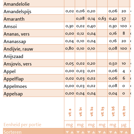
Amandelolie
0,02
0,06
0,20
0,06
20
0
Amandelspijs
0,08
0,14
0,63
0,42
57
Amaranth
0,30
0,02
0,40
0,30
100
0
Amsoi
0,00
0,12
0,04
0,16
8
0
Ananas, vers
0,04
0,10
0,04
0,16
20
0
Ananassap
0,80
0,10
0,10
0,08
100
0
Andijvie, rauw
Anijszaad
0,05
0,02
0,20
0,50
10
0
Ansjovis, vers
0,00
0,03
0,01
0,06
4
0
Appel
0,02
0,03
0,02
0,06
6
0
Appelflap
0,00
0,03
0,02
0,08
0
0
Appelmoes
0,00
0,04
0,04
0,04
0
0
Appelsap
vi
vit. b11
vit. b6
vit. b2
vit. b3
vit. b1
vit. a
Eenheid per portie
mg
mg
mg
mg
mg
µg
Sorteren