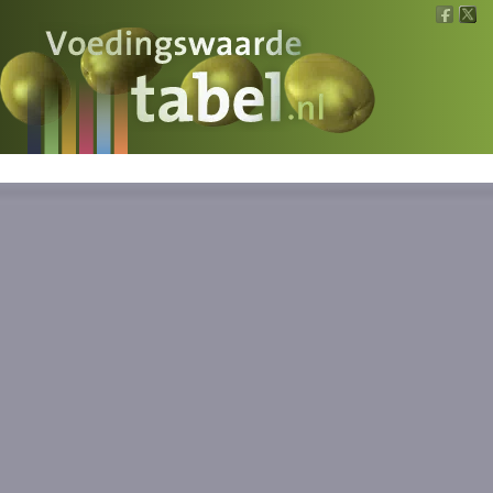
Voedingswaarde
Wat is wat?
Ons voedsel
Bereken
Nieuws
Boeken
Registreren
Inloggen