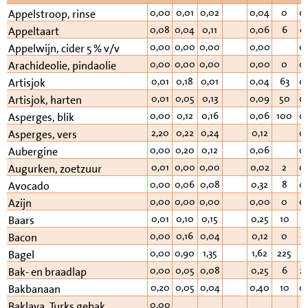
0,00
0,01
0,02
0,04
0
0
Appelstroop, rinse
0,08
0,04
0,11
0,06
6
0
Appeltaart
0,00
0,00
0,00
0,00
0
Appelwijn, cider 5 % v/v
0,00
0,00
0,00
0,00
0
0
Arachideolie, pindaolie
0,01
0,18
0,01
0,04
63
0
Artisjok
0,01
0,05
0,13
0,09
50
0
Artisjok, harten
0,00
0,12
0,16
0,06
100
0
Asperges, blik
2,20
0,22
0,24
0,12
0
Asperges, vers
0,00
0,20
0,12
0,06
0
Aubergine
0,01
0,00
0,00
0,02
2
0
Augurken, zoetzuur
0,00
0,06
0,08
0,32
8
0
Avocado
0,00
0,00
0,00
0,00
0
0
Azijn
0,01
0,10
0,15
0,25
10
5
Baars
0,00
0,16
0,04
0,12
0
0
Bacon
0,00
0,90
1,35
1,62
225
1
Bagel
0,00
0,05
0,08
0,25
6
2
Bak- en braadlap
0,20
0,05
0,04
0,40
10
0
Bakbanaan
0,00
Baklava, Turks gebak