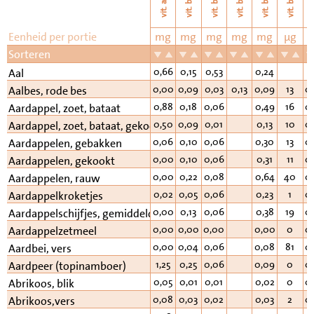
vi
vit. b11
vit. b6
vit. b2
vit. b3
vit. b1
vit. a
Eenheid per portie
mg
mg
mg
mg
mg
µg
Sorteren
0,66
0,15
0,53
0,24
1
Aal
0,00
0,09
0,03
0,13
0,09
13
0
Aalbes, rode bes
0,88
0,18
0,06
0,49
16
0
Aardappel, zoet, bataat
0,50
0,09
0,01
0,13
10
0
Aardappel, zoet, bataat, gekookt
0,06
0,10
0,06
0,30
13
0
Aardappelen, gebakken
0,00
0,10
0,06
0,31
11
0
Aardappelen, gekookt
0,00
0,22
0,08
0,64
40
0
Aardappelen, rauw
0,02
0,05
0,06
0,23
1
0
Aardappelkroketjes
0,00
0,13
0,06
0,38
19
0
Aardappelschijfjes, gemiddeld
0,00
0,00
0,00
0,00
0
0
Aardappelzetmeel
0,00
0,04
0,06
0,08
81
0
Aardbei, vers
1,25
0,25
0,06
0,09
0
0
Aardpeer (topinamboer)
0,05
0,01
0,01
0,02
0
0
Abrikoos, blik
0,08
0,03
0,02
0,03
2
0
Abrikoos,vers