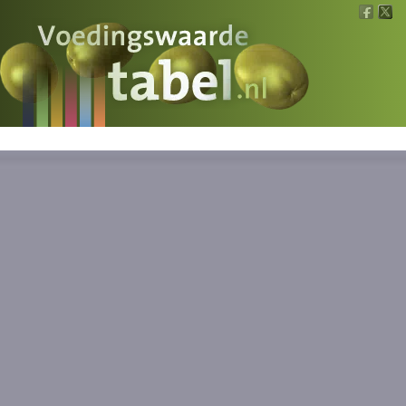
Voedingswaarde
Wat is wat?
Ons voedsel
Bereken
Nieuws
Boeken
Registreren
Inloggen