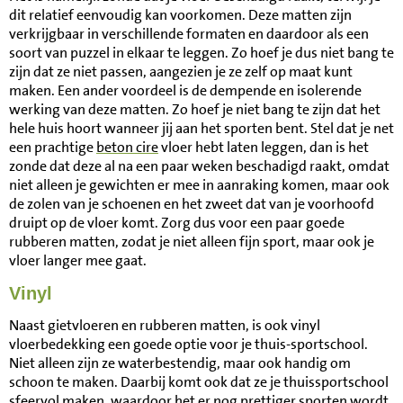
dit relatief eenvoudig kan voorkomen. Deze matten zijn
verkrijgbaar in verschillende formaten en daardoor als een
soort van puzzel in elkaar te leggen. Zo hoef je dus niet bang te
zijn dat ze niet passen, aangezien je ze zelf op maat kunt
maken. Een ander voordeel is de dempende en isolerende
werking van deze matten. Zo hoef je niet bang te zijn dat het
hele huis hoort wanneer jij aan het sporten bent. Stel dat je net
een prachtige
beton cire
vloer hebt laten leggen, dan is het
zonde dat deze al na een paar weken beschadigd raakt, omdat
niet alleen je gewichten er mee in aanraking komen, maar ook
de zolen van je schoenen en het zweet dat van je voorhoofd
druipt op de vloer komt. Zorg dus voor een paar goede
rubberen matten, zodat je niet alleen fijn sport, maar ook je
vloer langer mee gaat.
Vinyl
Naast gietvloeren en rubberen matten, is ook vinyl
vloerbedekking een goede optie voor je thuis-sportschool.
Niet alleen zijn ze waterbestendig, maar ook handig om
schoon te maken. Daarbij komt ook dat ze je thuissportschool
sfeervol maken, waardoor het er nog prettiger sporten wordt.