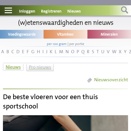
Contact
Inloggen
Registreren
Nieuws
Informatie
(w)etenswaardigheden en nieuws
Voedingswaarde
Vitamines
Mineralen
Disclaimer
per 100 gram
|
per portie
A
B
C
D
E
F
G
H
I
J
K
L
M
N
O
P
Q
R
S
T
U
V
W
X
Y
Nieuws
Pro nieuws
Nieuwsoverzicht
De beste vloeren voor een thuis
sportschool