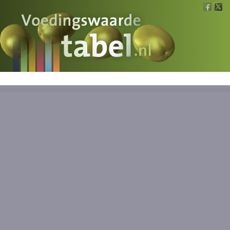
Voedingswaarde
Wat is wat?
Ons voedsel
Bereken
Nieuws
Boeken
Registreren
Inloggen