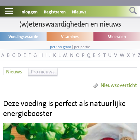
Contact
Inloggen
Registreren
Nieuws
Informatie
(w)etenswaardigheden en nieuws
Voedingswaarde
Vitamines
Mineralen
Disclaimer
per 100 gram
|
per portie
A
B
C
D
E
F
G
H
I
J
K
L
M
N
O
P
Q
R
S
T
U
V
W
X
Y
Nieuws
Pro nieuws
Nieuwsoverzicht
Deze voeding is perfect als natuurlijke
energiebooster