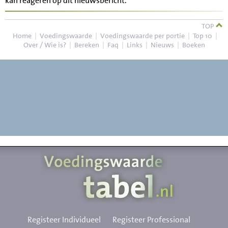
kan reageren op dit nieuwsbericht.
TOP
Home
|
Voedingswaarde
|
Voedingswaarde per portie
|
Top 10
|
Over / Wie is?
|
Bereken
|
Faq
|
Links
|
Nieuws
|
Boeken
Registeer Individueel
Registeer Professional