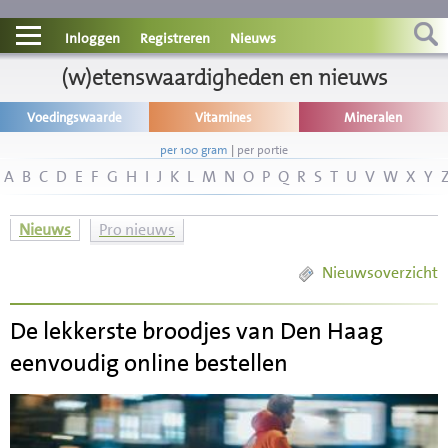
Contact
Inloggen
Registreren
Nieuws
Informatie
(w)etenswaardigheden en nieuws
Voedingswaarde
Vitamines
Mineralen
Disclaimer
per 100 gram
|
per portie
A
B
C
D
E
F
G
H
I
J
K
L
M
N
O
P
Q
R
S
T
U
V
W
X
Y
Nieuws
Pro nieuws
Nieuwsoverzicht
De lekkerste broodjes van Den Haag
eenvoudig online bestellen