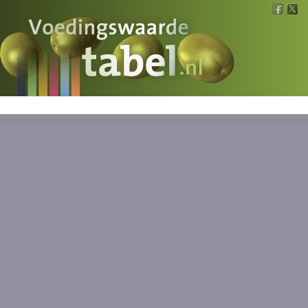
Voedingswaarde
Wat is wat?
Ons voedsel
Bereken
Nieuws
Boeken
Registreren
Inloggen