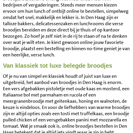
bedrijven of vergaderingen. Steeds meer mensen kiezen
ervoor om hun lunch of ontbijt online te bestellen, simpelweg
omdat het snel, makkelijk en lekker is. In Den Haag zijn er
talloze bakkers, delicatessenzaken en lunchrooms die verse
broodjes bereiden en deze direct bij je thuis of op kantoor
bezorgen. Zo hoef je zelf niet in de rij te staan of na te denken
over wat je wilt eten. Je kiest gewoon online jouw favoriete
broodje, plaatst een bestelling en binnen no-time geniet je van
een heerlijke, verse lunch.
Van klassiek tot luxe belegde broodjes
Of je nu van simpel en klassiek houdt of juist van luxe en
uitgebreid, het aanbod van broodjes in Den Haag is enorm.
Een vers afgebakken pistoletje met oude kaas en mosterd, een
Italiaanse bol met parmaham en rucola of een
meergranenbroodje met geitenkaas, honing en walnoten, de
keuze is eindeloos. En voor de liefhebbers van warme broodjes
zijn er altijd opties zoals een tosti met truffelkaas, een broodje
pulled chicken of een versgebakken panini met mozzarella en
tomaat. Wat je smaak ook is, online broodjes bestellen in Den
Haag betekent dat je altijd iets vindt waar je zin in hebt.