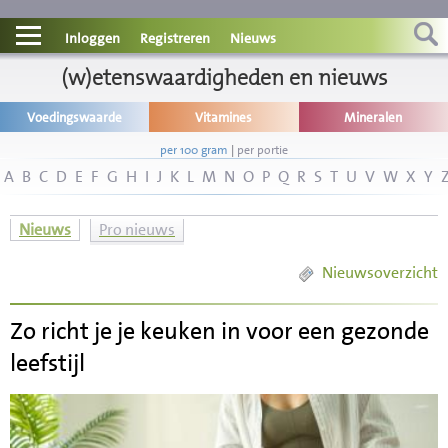
Contact
Inloggen
Registreren
Nieuws
Informatie
(w)etenswaardigheden en nieuws
Voedingswaarde
Vitamines
Mineralen
Disclaimer
per 100 gram
|
per portie
A
B
C
D
E
F
G
H
I
J
K
L
M
N
O
P
Q
R
S
T
U
V
W
X
Y
Nieuws
Pro nieuws
Nieuwsoverzicht
Zo richt je je keuken in voor een gezonde
leefstijl