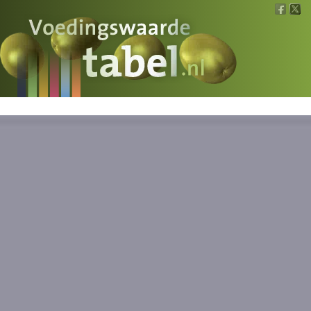
Voedingswaarde
Wat is wat?
Ons voedsel
Bereken
Nieuws
Boeken
Registreren
Inloggen