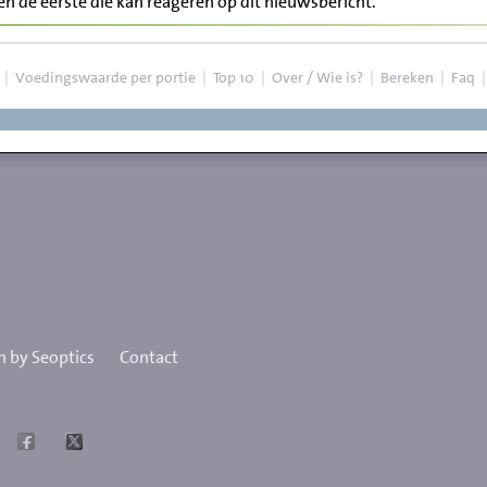
ben de eerste die kan reageren op dit nieuwsbericht.
|
Voedingswaarde per portie
|
Top 10
|
Over / Wie is?
|
Bereken
|
Faq
 by Seoptics
Contact