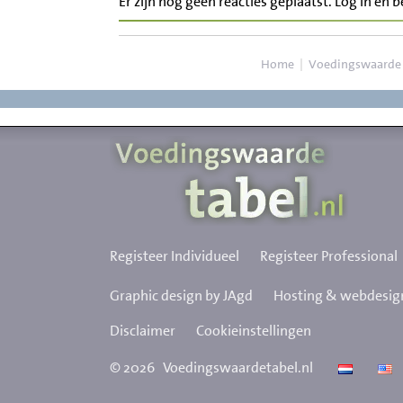
Er zijn nog geen reacties geplaatst. Log in en 
Home
|
Voedingswaarde
Registeer Individueel
Registeer Professional
Graphic design by JAgd
Hosting & webdesign
Disclaimer
Cookieinstellingen
©
2026
Voedingswaardetabel.nl