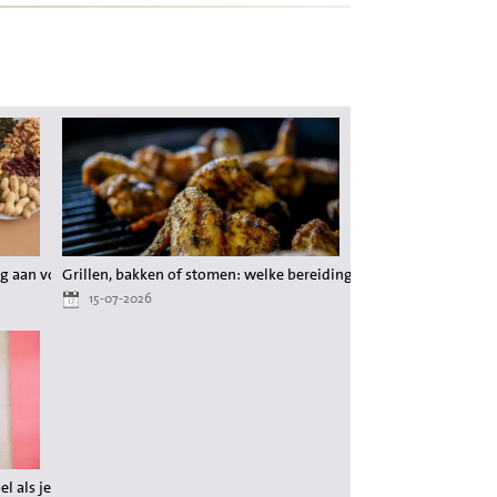
g aan voedingsstoffen tijdens het afvallen
Grillen, bakken of stomen: welke bereiding behoudt de meeste 
15-07-2026
 als je wilt afvallen?