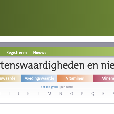
Registreren
Nieuws
etenswaardigheden en ni
inwaarde
Voedingswaarde
Vitamines
Minera
per 100 gram
|
per portie
H
I
J
K
L
M
N
O
P
Q
R