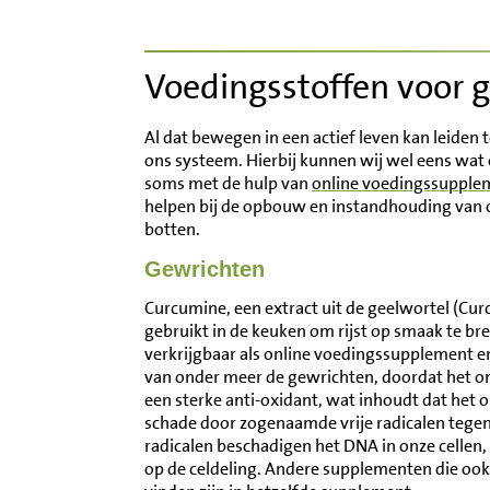
Inloggen
Voedingsstoffen voor g
Contact
Al dat bewegen in een actief leven kan leiden t
Informatie
ons systeem. Hierbij kunnen wij wel eens wat
soms met de hulp van
online voedingssupple
helpen bij de opbouw en instandhouding van 
Disclaimer
botten.
Gewrichten
Curcumine, een extract uit de geelwortel (Cu
gebruikt in de keuken om rijst op smaak te br
verkrijgbaar als online voedingssupplement en
van onder meer de gewrichten, doordat het on
een sterke anti-oxidant, wat inhoudt dat het 
schade door zogenaamde vrije radicalen tegen
radicalen beschadigen het DNA in onze cellen,
op de celdeling. Andere supplementen die oo