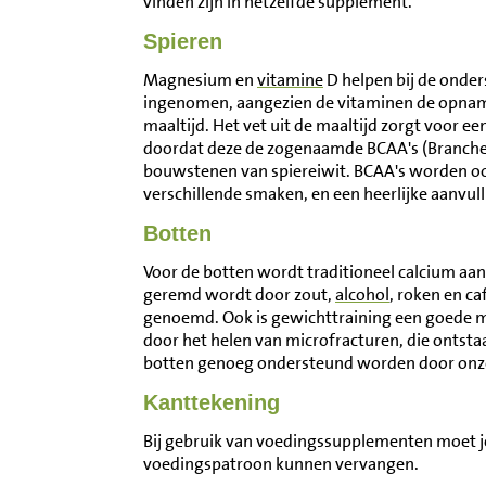
vinden zijn in hetzelfde supplement.
Spieren
Magnesium en
vitamine
D helpen bij de onde
ingenomen, aangezien de vitaminen de opname
maaltijd. Het vet uit de maaltijd zorgt voor
doordat deze de zogenaamde BCAA's (Branched c
bouwstenen van spiereiwit. BCAA's worden ook 
verschillende smaken, en een heerlijke aanvu
Botten
Voor de botten wordt traditioneel calcium aa
geremd wordt door zout,
alcohol
, roken en ca
genoemd. Ook is gewichttraining een goede ma
door het helen van microfracturen, die ontsta
botten genoeg ondersteund worden door onze 
Kanttekening
Bij gebruik van voedingssupplementen moet j
voedingspatroon kunnen vervangen.