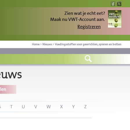
Zien wat je echt eet?
Maak nu VWT-Account aan.
Registreren
Home
>
Nieuws
>
Voedingsstoffen voor gewrichten, spieren en botten
euws
len
S
T
U
V
W
X
Y
Z