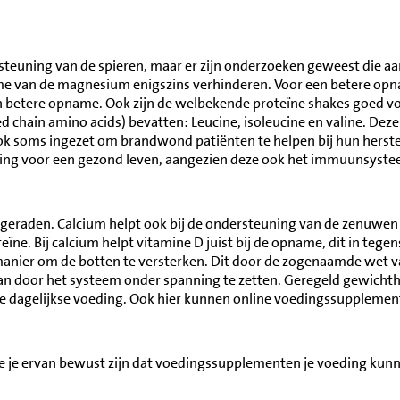
rsteuning van de spieren, maar er zijn onderzoeken geweest die 
 van de magnesium enigszins verhinderen. Voor een betere opnam
 een betere opname. Ook zijn de welbekende proteïne shakes goed
hain amino acids) bevatten: Leucine, isoleucine en valine. Deze
soms ingezet om brandwond patiënten te helpen bij hun herstel. 
lling voor een gezond leven, aangezien deze ook het immuunsyste
ngeraden. Calcium helpt ook bij de ondersteuning van de zenuwen
feïne. Bij calcium helpt vitamine D juist bij de opname, dit in teg
nier om de botten te versterken. Dit door de zogenaamde wet van
an door het systeem onder spanning te zetten. Geregeld gewichthef
dagelijkse voeding. Ook hier kunnen online voedingssupplement
e je ervan bewust zijn dat voedingssupplementen je voeding kun