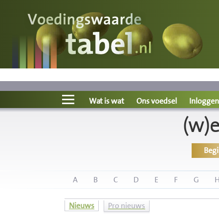
Voedingswaarde
Wat is wat?
Ons voedsel
Wat is wat
Ons voedsel
Inloggen
(w)
Bereken
Beg
Nieuws
Boeken
A
B
C
D
E
F
G
Registreren
Nieuws
Pro nieuws