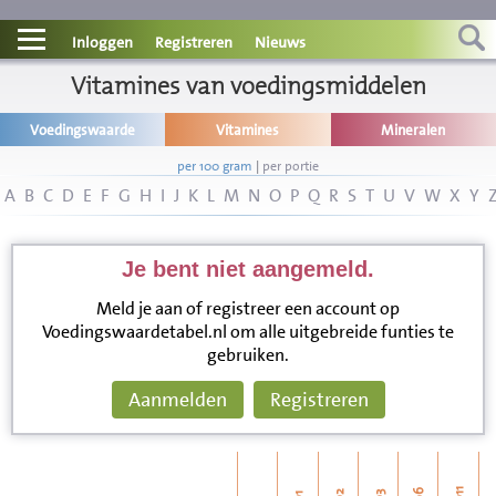
Contact
Inloggen
Registreren
Nieuws
Informatie
Vitamines van voedingsmiddelen
Voedingswaarde
Vitamines
Mineralen
Disclaimer
per 100 gram
|
per portie
A
B
C
D
E
F
G
H
I
J
K
L
M
N
O
P
Q
R
S
T
U
V
W
X
Y
Je bent niet aangemeld.
Meld je aan of registreer een account op
Voedingswaardetabel.nl om alle uitgebreide funties te
gebruiken.
Aanmelden
Registreren