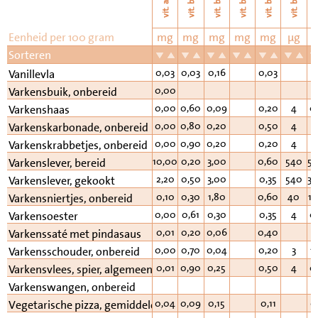
vi
vit. b11
vit. b6
vit. b2
vit. b3
vit. b1
vit. a
Eenheid per 100 gram
mg
mg
mg
mg
mg
µg
Sorteren
0,03
0,03
0,16
0,03
Vanillevla
0,00
Varkensbuik, onbereid
0,00
0,60
0,09
0,20
4
0
Varkenshaas
0,00
0,80
0,20
0,50
4
1
Varkenskarbonade, onbereid
0,00
0,90
0,20
0,20
4
1
Varkenskrabbetjes, onbereid
10,00
0,20
3,00
0,60
540
50
Varkenslever, bereid
2,20
0,50
3,00
0,35
540
30
Varkenslever, gekookt
0,10
0,30
1,80
0,60
40
15
Varkensniertjes, onbereid
0,00
0,61
0,30
0,35
4
0
Varkensoester
0,01
0,20
0,06
0,40
Varkenssaté met pindasaus
0,00
0,70
0,04
0,20
3
1
Varkensschouder, onbereid
0,01
0,90
0,25
0,50
4
0
Varkensvlees, spier, algemeen
Varkenswangen, onbereid
0,04
0,09
0,15
0,11
0
Vegetarische pizza, gemiddeld