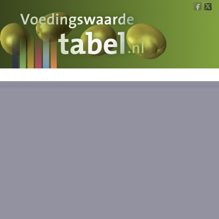
Voedingswaarde
Wat is wat?
Ons voedsel
Bereken
Nieuws
Boeken
Registreren
Inloggen