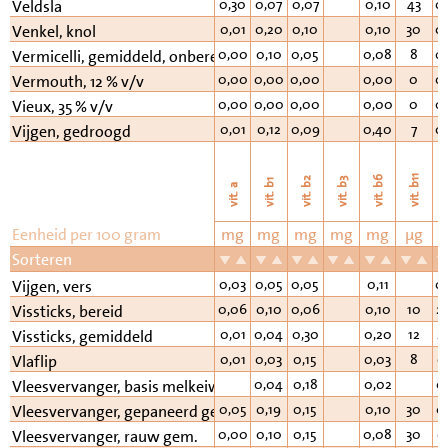
0,30
0,07
0,07
0,10
43
0
Veldsla
0,01
0,20
0,10
0,10
30
0
Venkel, knol
0,00
0,10
0,05
0,08
8
0
Vermicelli, gemiddeld, onbereid
0,00
0,00
0,00
0,00
0
0
Vermouth, 12 % v/v
0,00
0,00
0,00
0,00
0
0
Vieux, 35 % v/v
0,01
0,12
0,09
0,40
7
0
Vijgen, gedroogd
vi
vit. b11
vit. b6
vit. b2
vit. b3
vit. b1
vit. a
Eenheid per 100 gram
mg
mg
mg
mg
mg
µg
Sorteren
0,03
0,05
0,05
0,11
0
Vijgen, vers
0,06
0,10
0,06
0,10
10
2
Vissticks, bereid
0,01
0,04
0,30
0,20
12
2
Vissticks, gemiddeld
0,01
0,03
0,15
0,03
8
0
Vlaflip
0,04
0,18
0,02
0
Vleesvervanger, basis melkeiwit
0,05
0,19
0,15
0,10
30
0
Vleesvervanger, gepaneerd gem.
0,00
0,10
0,15
0,08
30
0
Vleesvervanger, rauw gem.